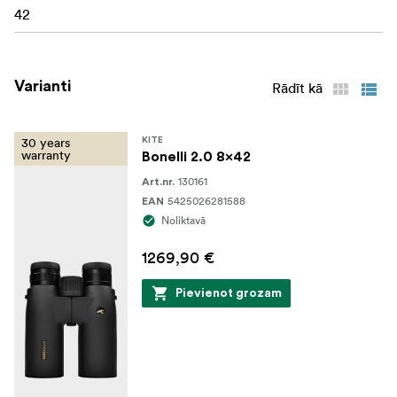
42
Varianti
Rādīt kā
30 years
KITE
warranty
Bonelli 2.0 8x42
130161
Art.nr.
5425026281588
EAN
Noliktavā
1269,90 €
Pievienot grozam