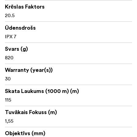
Krēslas Faktors
20.5
Ūdensdrošs
IPX 7
Svars (g)
820
Warranty (year(s))
30
Skata Laukums (1000 m) (m)
115
Tuvākais Fokuss (m)
1,55
Objektīvs (mm)