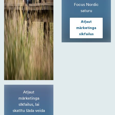
Focus Nordic
saturu
Atļaut
mārketinga
sīkfailus
Atļaut
mārketinga
sīkfailus, lai
skatītu šāda veida