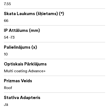
Binoklis
7.55
Rokasgrāmata
Skata Laukums (šķietams) (°)
Neoprēna siksna
66
somiņa ar siksniņu
IP Attālums (mm)
54 -73
Objektīva pārsegs
Palielinājums (x)
Okulāra pārsegs
10
Optiskais Pārklājums
Multi coating Advance+
Prizmas Veids
Roof
Statīva Adapteris
Jā