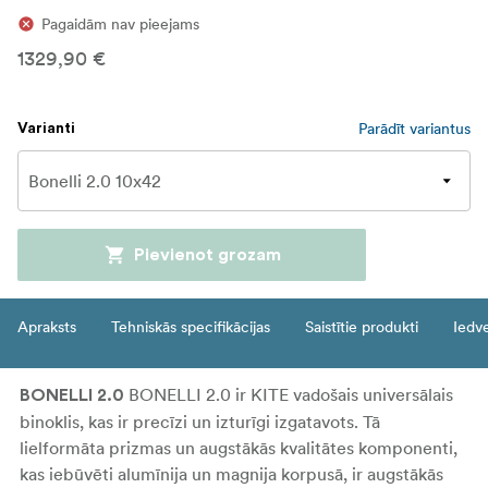
Pagaidām nav pieejams
1329,90 €
Parādīt variantus
Varianti
Pievienot grozam
Apraksts
Tehniskās specifikācijas
Saistītie produkti
Iedv
BONELLI 2.0 ir KITE vadošais universālais
BONELLI 2.0
binoklis, kas ir precīzi un izturīgi izgatavots. Tā
lielformāta prizmas un augstākās kvalitātes komponenti,
kas iebūvēti alumīnija un magnija korpusā, ir augstākās