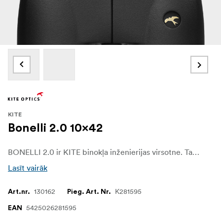
KITE
Bonelli 2.0 10x42
BONELLI 2.0 ir KITE binokļa inženierijas virsotne. Tas ir izstrādāts kā visaugstākā līmeņa izstrādājums, aprīkots ar lielformāta prizmām un izturīgākajiem komponentiem, kas iebūvēti izturīgā alumīnija un magnija korpusā. Pateicoties izcilajai konstrukcijai un modernajai optikai, BONELLI 2.0 ir konstruēts tā, lai nodrošinātu izcilu skaidrību, precizitāti un uzticamību visprasīgākajiem lietotājiem.
Lasīt vairāk
130162
K281595
Art.nr.
Pieg. Art. Nr.
5425026281595
EAN