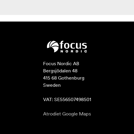
Focus Nordic AB

Bergsjödalen 48

415 68 Gothenburg

Sweden

VAT: SE556507498501
Atrodiet Google Maps