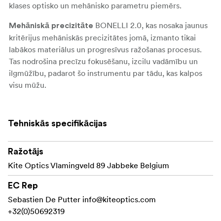
klases optisko un mehānisko parametru piemērs.
BONELLI 2.0, kas nosaka jaunus
Mehāniskā precizitāte
kritērijus mehāniskās precizitātes jomā, izmanto tikai
labākos materiālus un progresīvus ražošanas procesus.
Tas nodrošina precīzu fokusēšanu, izcilu vadāmību un
ilgmūžību, padarot šo instrumentu par tādu, kas kalpos
visu mūžu.
BONELLI 2.0 ir radīts
Projektēts profesionāļiem
visprasīgākajiem lietotājiem, un tas ir vislabākā izvēle
Tehniskās specifikācijas
profesionāļiem, kas meklē nepārspējamu izcilību. Tā
ergonomiskais dizains, tostarp dabiskas sajūtas īkšķa
Ražotājs
ielaidumi, nodrošina izcilu komfortu un drošu satvērienu
ilgstošas lietošanas laikā.
Kite Optics Vlamingveld 89 Jabbeke Belgium
BONELLI 2.0 ir aprīkots ar augstas
Izcilākā optika
EC Rep
kvalitātes lēcām, kas uzlabotas ar KITE jaunākajām
Sebastien De Putter
info@kiteoptics.com
pārklājumu tehnoloģijām, un nodrošina izcilu skaidrību un
+32(0)50692319
spilgtumu pat sarežģītos gaismas apstākļos. Ar 93%