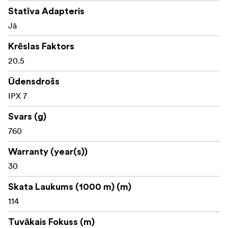
Statīva Adapteris
Jā
Krēslas Faktors
20.5
Ūdensdrošs
IPX 7
Svars (g)
760
Warranty (year(s))
30
Skata Laukums (1000 m) (m)
114
Tuvākais Fokuss (m)