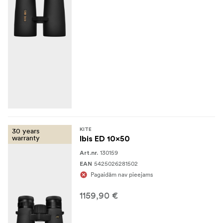
30 years
KITE
warranty
Ibis ED 10x50
130159
Art.nr.
5425026281502
EAN
Pagaidām nav pieejams
1159,90 €