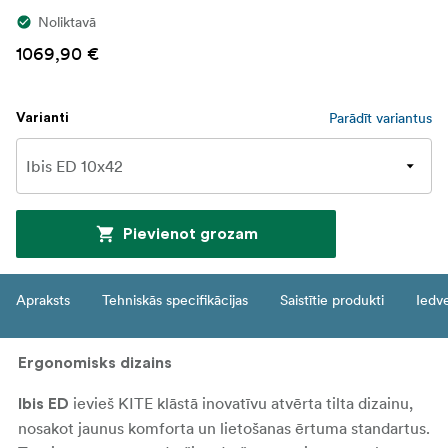
Noliktavā
1069,90 €
Parādīt variantus
Varianti
Pievienot grozam
Apraksts
Tehniskās specifikācijas
Saistītie produkti
Iedv
Ergonomisks dizains
ievieš KITE klāstā inovatīvu atvērta tilta dizainu,
Ibis ED
nosakot jaunus komforta un lietošanas ērtuma standartus.