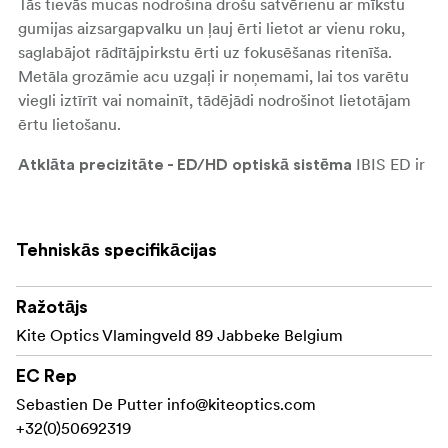
Tās tievās mucas nodrošina drošu satvērienu ar mīkstu
gumijas aizsargapvalku un ļauj ērti lietot ar vienu roku,
saglabājot rādītājpirkstu ērti uz fokusēšanas ritenīša.
Metāla grozāmie acu uzgaļi ir noņemami, lai tos varētu
viegli iztīrīt vai nomainīt, tādējādi nodrošinot lietotājam
ērtu lietošanu.
IBIS ED ir
Atklāta precizitāte - ED/HD optiskā sistēma
aprīkots ar ED/HD optisko sistēmu, kas samazina
hromatisko aberāciju, nodrošinot asus attēlus no centra
līdz pat malām. Dabiska krāsu atveidošana nodrošina
Tehniskās specifikācijas
precīzu un precīzu vizuālo interpretāciju, padarot to par
jaudīgu rīku detalizētiem novērojumiem.
Ražotājs
Pateicoties KITE PERMAVISION
Aizturīgs un uzticams
Kite Optics Vlamingveld 89 Jabbeke Belgium
un KITE PERMARESIST pārklājumiem, IBIS ED izceļas ar
izturību pret skarbiem elementiem, nodrošinot skaidrību
EC Rep
dažādos apstākļos. Pilnībā ūdensnecaurlaidīgs un ar
Sebastien De Putter
info@kiteoptics.com
slāpekli pildīts, tas novērš iekšējo miglošanos, padarot to
+32(0)50692319
par uzticamu izvēli lietošanai jebkuros laika apstākļos.