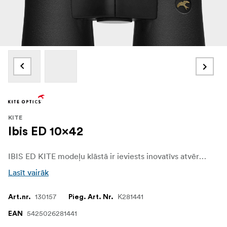
KITE
Ibis ED 10x42
IBIS ED KITE modeļu klāstā ir ieviests inovatīvs atvērta tilta dizains, piedāvājot jaunu ergonomiskas lietošanas un lietotāja komforta standartu. Izstrādāts, lai nodrošinātu stabilitāti un ērtu lietošanu, tas uzlabo binokļa lietošanas pieredzi, padarot to par ideālu izvēli ilgstošiem novērojumiem un piedzīvojumiem.
Lasīt vairāk
130157
K281441
Art.nr.
Pieg. Art. Nr.
5425026281441
EAN