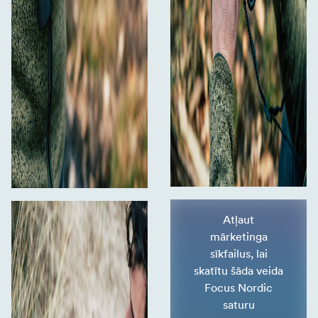
Atļaut
mārketinga
sīkfailus, lai
skatītu šāda veida
Focus Nordic
saturu