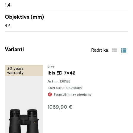
1,4
Objektīvs (mm)
42
Varianti
Rādīt kā
30 years
KITE
warranty
Ibis ED 7x42
130155
Art.nr.
5425026281489
EAN
Pagaidām nav pieejams
1069,90 €