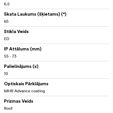
6.5
Skata Laukums (šķietams) (°)
65
Stikla Veids
ED
IP Attālums (mm)
55 - 73
Palielinājums (x)
10
Optiskais Pārklājums
MHR Advance coating
Prizmas Veids
Roof