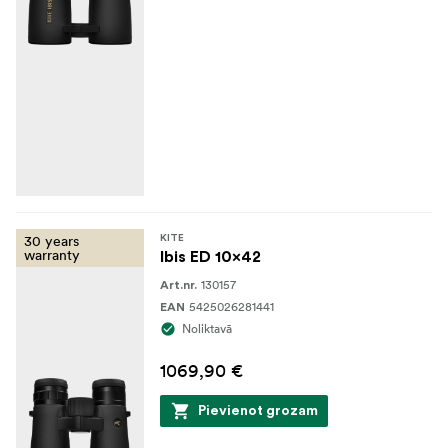
30 years
KITE
warranty
Ibis ED 10x42
130157
Art.nr.
5425026281441
EAN
Noliktavā
1069,90 €
Pievienot grozam