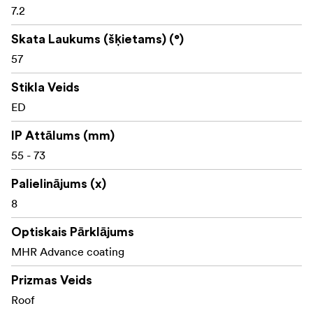
7.2
Skata Laukums (šķietams) (°)
57
Stikla Veids
ED
IP Attālums (mm)
55 - 73
Palielinājums (x)
8
Optiskais Pārklājums
MHR Advance coating
Prizmas Veids
Roof