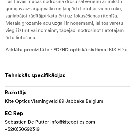
Tās tievās mucas nodrošina drošu satvērienu ar mīkstu
gumijas aizsargapvalku un ļauj ērti lietot ar vienu roku,
saglabājot rādītājpirkstu ērti uz fokusēšanas ritenīša.
Metāla grozāmie acu uzgaļi ir noņemami, lai tos varētu
viegli iztīrīt vai nomainīt, tādējādi nodrošinot lietotājam
ērtu lietošanu.
IBIS ED ir
Atklāta precizitāte - ED/HD optiskā sistēma
aprīkots ar ED/HD optisko sistēmu, kas samazina
hromatisko aberāciju, nodrošinot asus attēlus no centra
līdz pat malām. Dabiska krāsu atveidošana nodrošina
Tehniskās specifikācijas
precīzu un precīzu vizuālo interpretāciju, padarot to par
jaudīgu rīku detalizētiem novērojumiem.
Ražotājs
Pateicoties KITE PERMAVISION
Aizturīgs un uzticams
Kite Optics Vlamingveld 89 Jabbeke Belgium
un KITE PERMARESIST pārklājumiem, IBIS ED izceļas ar
izturību pret skarbiem elementiem, nodrošinot skaidrību
EC Rep
dažādos apstākļos. Pilnībā ūdensnecaurlaidīgs un ar
Sebastien De Putter
info@kiteoptics.com
slāpekli pildīts, tas novērš iekšējo miglošanos, padarot to
+32(0)50692319
par uzticamu izvēli lietošanai jebkuros laika apstākļos.