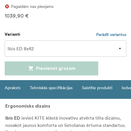
Pagaidām nav pieejams
1039,90 €
Parādīt variantus
Varianti
Pievienot grozam
Apraksts
Tehniskās specifikācijas
Saistītie produkti
Iedv
Ergonomisks dizains
ievieš KITE klāstā inovatīvu atvērta tilta dizainu,
Ibis ED
nosakot jaunus komforta un lietošanas ērtuma standartus.