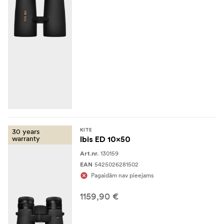
30 years
KITE
warranty
Ibis ED 10x50
130159
Art.nr.
5425026281502
EAN
Pagaidām nav pieejams
1159,90 €