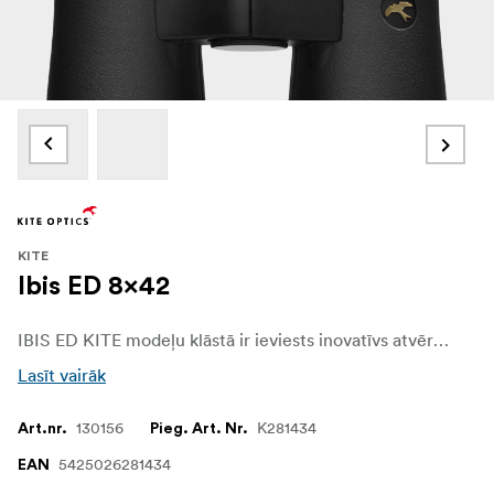
KITE
Ibis ED 8x42
IBIS ED KITE modeļu klāstā ir ieviests inovatīvs atvērta tilta dizains, piedāvājot jaunu ergonomiskas lietošanas un lietotāja komforta standartu. Izstrādāts, lai nodrošinātu stabilitāti un ērtu lietošanu, tas uzlabo binokļa lietošanas pieredzi, padarot to par ideālu izvēli ilgstošiem novērojumiem un piedzīvojumiem.
Lasīt vairāk
130156
K281434
Art.nr.
Pieg. Art. Nr.
5425026281434
EAN