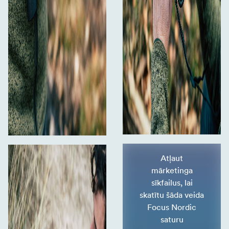
Atļaut
mārketinga
sīkfailus, lai
skatītu šāda veida
Focus Nordic
saturu