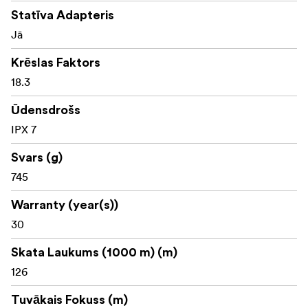
Statīva Adapteris
Jā
Krēslas Faktors
18.3
Ūdensdrošs
IPX 7
Svars (g)
745
Warranty (year(s))
30
Skata Laukums (1000 m) (m)
126
Tuvākais Fokuss (m)