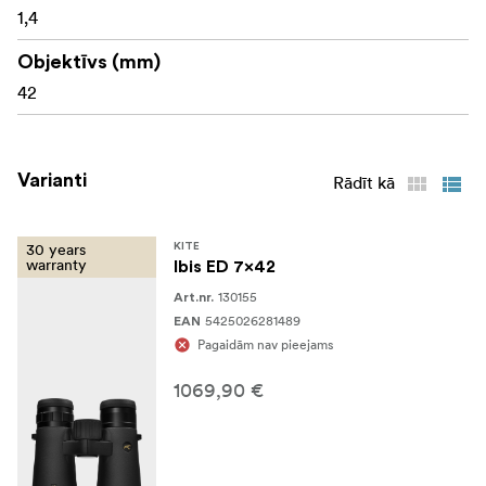
1,4
Objektīvs (mm)
42
Varianti
Rādīt kā
30 years
KITE
warranty
Ibis ED 7x42
130155
Art.nr.
5425026281489
EAN
Pagaidām nav pieejams
1069,90 €