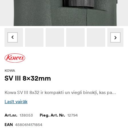
KOWA
SV III 8x32mm
Kowa SV III 8x32 ir kompakti un viegli binokļi, kas paredzēti ikdienas dabas novērošanai, putnu vērošanai, ceļojumiem un pastaigām tuvākajā apkārtnē. Ar 8x palielinājumu tie nodrošina stabilu un ērtu skatu, kas ļauj viegli atrast un sekot līdzi putniem, savvaļas dzīvniekiem un ainavas detaļām.
Lasīt vairāk
138053
12794
Art.nr.
Pieg. Art. Nr.
4580614171854
EAN