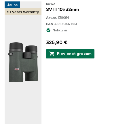
Jauns
KOWA
SV III 10x32mm
10 years warranty
138054
Art.nr.
4580614171861
EAN
Noliktavā
325,90 €
Pievienot grozam