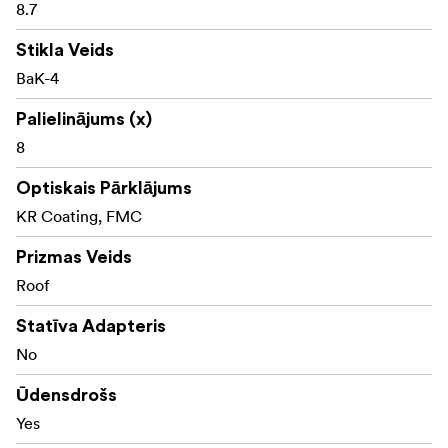
Kowa SV III 8x32 binoklis
8.7
Pārnēsāšanas soma
Stikla Veids
BaK-4
Siksna
Palielinājums (x)
Objektīva vāciņi
8
Lietus aizsargs
Optiskais Pārklājums
David Lindo brošūra
KR Coating, FMC
Prizmas Veids
Roof
Statīva Adapteris
No
Ūdensdrošs
Yes