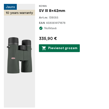
Jauns
KOWA
SV III 8x42mm
10 years warranty
138055
Art.nr.
4580614171878
EAN
Noliktavā
335,90 €
Pievienot grozam