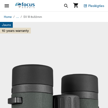
Pieslēgties
...
Home
SV III 8x32mm
Jauns
10 years warranty