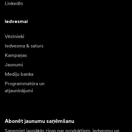
LinkedIn
Iedvesmai
Vēstnieki
Iedvesma & saturs
Kampaņas
Jaunumi
Mediju banka
Programmatūra un
atjauninājumi
Abonēt jaunumu saņēmšanu
Saņemiet jaunākās ziņas par produktiem, iedvesmu un