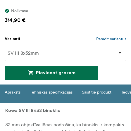
Noliktavā
314,90 €
Parādīt variantus
Varianti
Pievienot grozam
Apraksts
Tehniskās specifikācijas
Saistītie produkti
Iedv
Kowa SV III 8x32 binoklis
32 mm objektīva lēcas nodrošina, ka binoklis ir kompakts