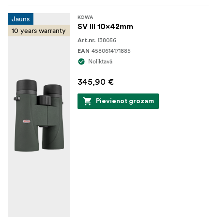
Jauns
KOWA
SV III 10x42mm
10 years warranty
138056
Art.nr.
4580614171885
EAN
Noliktavā
345,90 €
Pievienot grozam