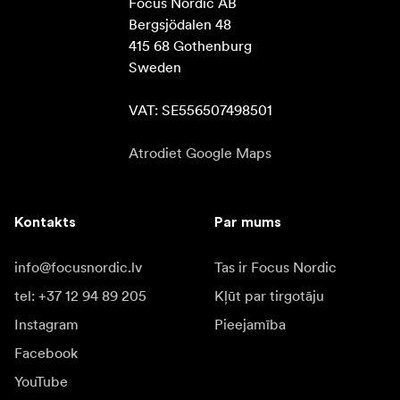
Focus Nordic AB

Bergsjödalen 48

415 68 Gothenburg

Sweden

VAT: SE556507498501
Atrodiet Google Maps
Kontakts
Par mums
info@focusnordic.lv
Tas ir Focus Nordic
tel: +37 12 94 89 205
Kļūt par tirgotāju
Instagram
Pieejamība
Facebook
YouTube