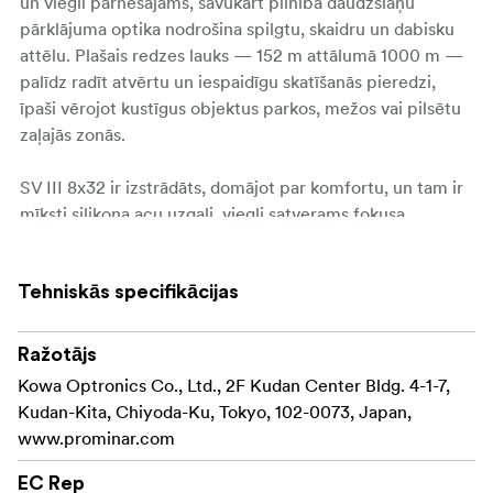
un viegli pārnēsājams, savukārt pilnībā daudzslāņu
pārklājuma optika nodrošina spilgtu, skaidru un dabisku
attēlu. Plašais redzes lauks — 152 m attālumā 1000 m —
palīdz radīt atvērtu un iespaidīgu skatīšanās pieredzi,
īpaši vērojot kustīgus objektus parkos, mežos vai pilsētu
zaļajās zonās.
SV III 8x32 ir izstrādāts, domājot par komfortu, un tam ir
mīksti silikona acu uzgaļi, viegli satverams fokusa
ritenītis, uzlabots gumijas apvalks un ūdensizturīgs, ar
slāpekli pildīts korpuss. Tie ir lieliska izvēle ikvienam, kurš
Tehniskās specifikācijas
meklē vienkāršu, uzticamu un pārnēsājamu pirmo soli
ceļā uz kvalitatīvu novērošanu.
Ražotājs
Galvenās īpašības
Kowa Optronics Co., Ltd., 2F Kudan Center Bldg. 4-1-7,
Kudan-Kita, Chiyoda-Ku, Tokyo, 102-0073, Japan,
8x palielinājums
www.prominar.com
32 mm objektīva lēcas
EC Rep