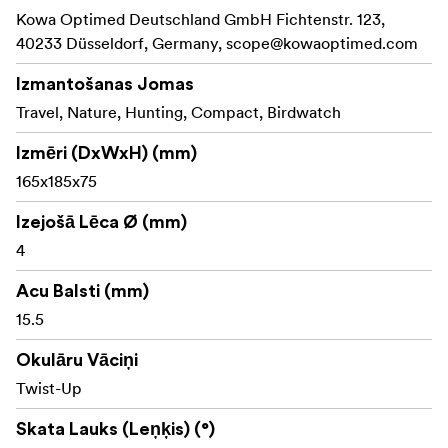
Kowa Optimed Deutschland GmbH Fichtenstr. 123,
Plašs redzes lauks: 152 m 1000 m attālumā
40233 Düsseldorf, Germany,
scope@kowaoptimed.com
Tuvākā fokusa attālums: 2,0 m
Izmantošanas Jomas
Pilnībā daudzslāņu pārklājuma optika
Travel, Nature, Hunting, Compact, Birdwatch
KR aizsargslānis uz lēcām
Izmēri (DxWxH) (mm)
165x185x75
Ūdensizturīgs un ar slāpekli pildīts
Izejošā Lēca Ø (mm)
Kompakts korpuss
4
Viegla konstrukcija: 485 g
Acu Balsti (mm)
Stativa stiprinājums, kas savietojams ar papildu
15.5
Kowa KB2-MT adapteri
Okulāru Vāciņi
Twist-Up
Komplektācijā
Skata Lauks (Leņķis) (°)