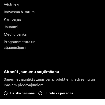
Vēstnieki
Iedvesma & saturs
Kampaņas
Jaunumi
Mediju banka
Programmatūra un
atjauninājumi
Abonēt jaunumu saņēmšanu
Saņemiet jaunākās ziņas par produktiem, iedvesmu un
īpašiem piedāvājumiem.
Fiziska persona
Juridiska persona
Pierakstīties