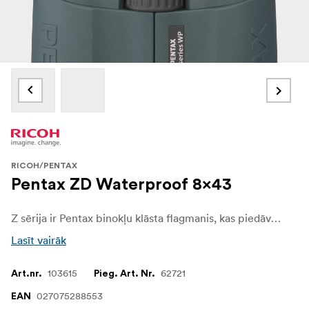
RICOH/PENTAX
Pentax ZD Waterproof 8x43
Z sērija ir Pentax binokļu klāsta flagmanis, kas piedāvā augstākās klases kvalitāti un skaidrību par pieejamu cenu. Z sērijas modeļi ir paredzēti kritiskiem novērojumiem. Jaunais pilnais daudzslāņu pārklājums un jaunais uzlabotais gaismas caurlaidības pārklājums ir izstrādāts tā, lai iepriecinātu visprasīgākos lietotājus un iedvesmotu aizrautīgākos entuziastus.
Lasīt vairāk
103615
62721
Art.nr.
Pieg. Art. Nr.
027075288553
EAN