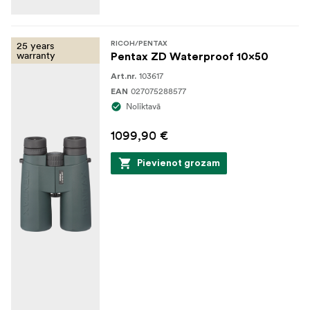
25 years
RICOH/PENTAX
warranty
Pentax ZD Waterproof 10x50
103617
Art.nr.
027075288577
EAN
Noliktavā
1099,90 €
Pievienot grozam