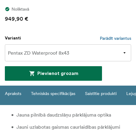
Noliktavā
949,90 €
Parādīt variantus
Varianti
Pievienot grozam
Apraksts
Tehniskās specifikācijas
Saistītie produkti
Leju
Jauna pilnībā daudzslāņu pārklājuma optika
Jauni uzlabotas gaismas caurlaidības pārklājumi