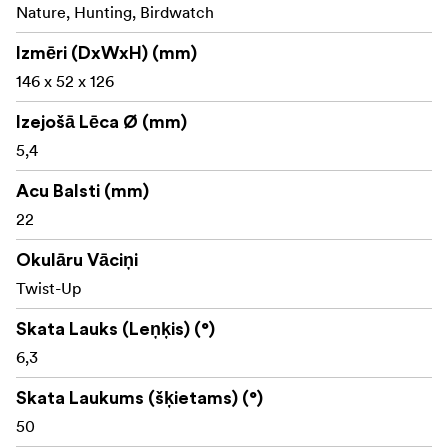
Nature, Hunting, Birdwatch
Izmēri (DxWxH) (mm)
146 x 52 x 126
Izejošā Lēca Ø (mm)
5,4
Acu Balsti (mm)
22
Okulāru Vāciņi
Twist-Up
Skata Lauks (Leņķis) (°)
6,3
Skata Laukums (šķietams) (°)
50