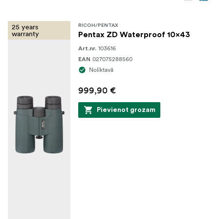
25 years
RICOH/PENTAX
warranty
Pentax ZD Waterproof 10x43
103616
Art.nr.
027075288560
EAN
Noliktavā
999,90 €
Pievienot grozam