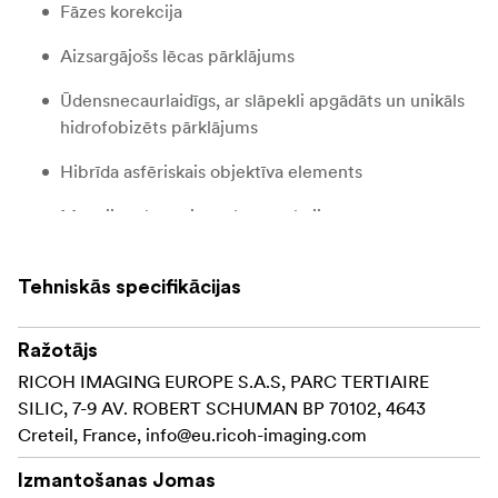
Fāzes korekcija
Aizsargājošs lēcas pārklājums
Ūdensnecaurlaidīgs, ar slāpekli apgādāts un unikāls
hidrofobizēts pārklājums
Hibrīda asfēriskais objektīva elements
Magnija sakausējuma konstrukcija
Tehniskās specifikācijas
Ražotājs
RICOH IMAGING EUROPE S.A.S, PARC TERTIAIRE
SILIC, 7-9 AV. ROBERT SCHUMAN BP 70102, 4643
Creteil, France,
info@eu.ricoh-imaging.com
Izmantošanas Jomas