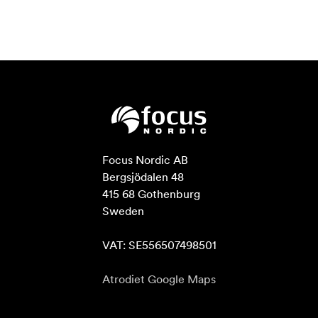
Focus Nordic AB

Bergsjödalen 48

415 68 Gothenburg

Sweden

VAT: SE556507498501
Atrodiet Google Maps