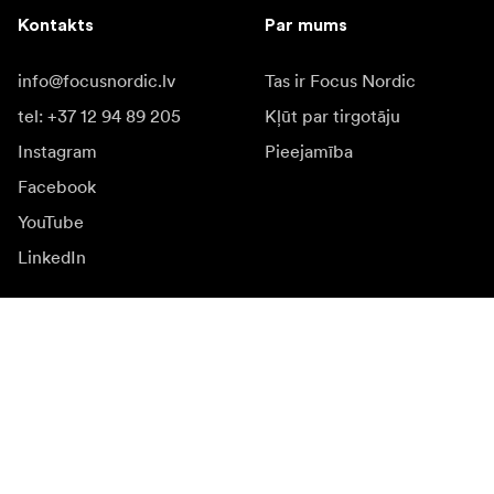
Kontakts
Par mums
info@focusnordic.lv
Tas ir Focus Nordic
tel: +37 12 94 89 205
Kļūt par tirgotāju
Instagram
Pieejamība
Facebook
YouTube
LinkedIn
Iedvesmai
Vēstnieki
Iedvesma & saturs
Kampaņas
Jaunumi