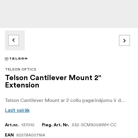
TELSON OPTICS
Telson Cantilever Mount 2"
Extension
Telson Cantilever Mount ar 2 collu pagarinājumu ir drošs stiprinājuma risinājums 30 mm optiskajiem tēmēkļiem. Tā uz priekšu novietotais izvirzījums palīdz nodrošināt ērtu acu atstarpi, padarot to piemērotu šautenēm ar ierobežotu montāžas telpu vai lietotājiem, kam nepieciešama elastīgāka tēmēkļa novietojuma regulēšana.
Lasīt vairāk
137010
532-SCM3008WH-CC
Art.nr.
Pieg. Art. Nr.
825784007164
EAN