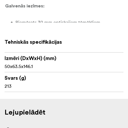
Galvenās iezīmes:
Piemērots 30 mm optiskajiem tēmēkļiem
Aptuveni 51 mm pagarinājums uz priekšu
Tehniskās specifikācijas
Cietināta T6 aviācijas alumīnija konstrukcija
Uzlabots viengabala stiprinājuma dizains
Izmēri (DxWxH) (mm)
50x63.5x146.1
Atbilst STANAG specifikācijām
Svars (g)
Piemērots NATO standarta Picatinny sliedēm
213
Matēta anodēta apdare
Izstrādāts, lai nodrošinātu pareizu acu atstarpi
Lejupielādēt
Vītņskrūves griezes moments: apm. 2,3 Nm
Šķērsskrūves griezes moments: aptuveni 4,1–4,5