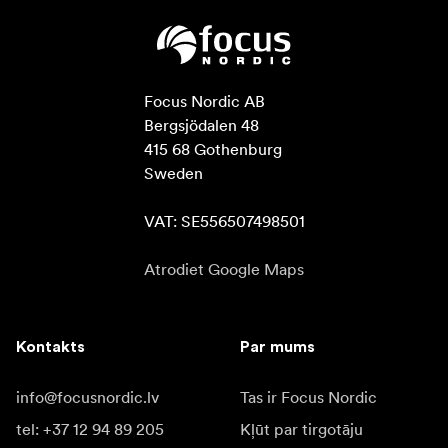
Focus Nordic AB

Bergsjödalen 48

415 68 Gothenburg

Sweden

VAT: SE556507498501
Atrodiet Google Maps
Kontakts
Par mums
info@focusnordic.lv
Tas ir Focus Nordic
tel: +37 12 94 89 205
Kļūt par tirgotāju