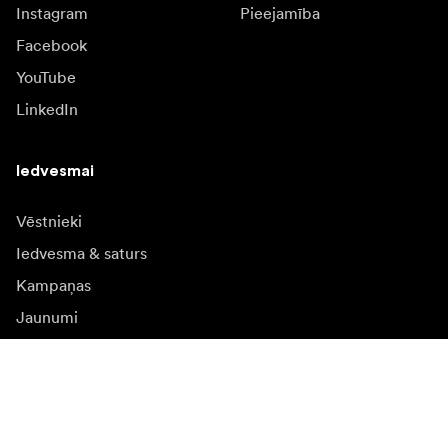
Instagram
Pieejamība
Facebook
YouTube
LinkedIn
Iedvesmai
Vēstnieki
Iedvesma & saturs
Kampaņas
Jaunumi
Mediju banka
Programmatūra un
atjauninājumi