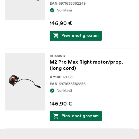
6971636382249
EAN
Noliktavā
146,90 €
Pievienot grozam
CHASING
M2 Pro Max Right motor/prop.
(long cord)
121108
Art.nr.
6971636382256
EAN
Noliktavā
146,90 €
Pievienot grozam