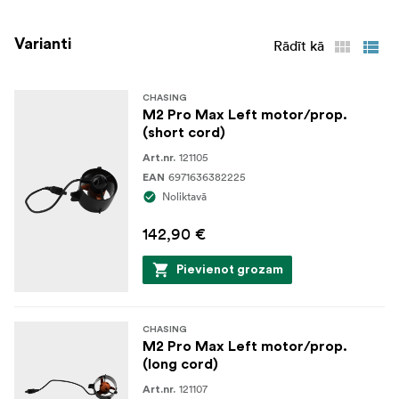
Varianti
Rādīt kā
CHASING
M2 Pro Max Left motor/prop.
(short cord)
121105
Art.nr.
6971636382225
EAN
Noliktavā
142,90 €
Pievienot grozam
CHASING
M2 Pro Max Left motor/prop.
(long cord)
121107
Art.nr.