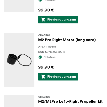
99,90 €
Pievienot grozam
CHASING
M2 Pro Right Motor (long cord)
119651
Art.nr.
6971636382218
EAN
Noliktavā
99,90 €
Pievienot grozam
CHASING
M2/M2Pro Left+Right Propeller kit