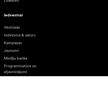
LinkedIn
Iedvesmai
Vēstnieki
Iedvesma & saturs
Kampaņas
Jaunumi
Mediju banka
Programmatūra un
atjauninājumi
Abonēt jaunumu saņēmšanu
Saņemiet jaunākās ziņas par produktiem, iedvesmu un