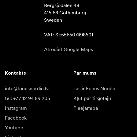
Bergsjödalen 48

415 68 Gothenburg

Sweden

VAT: SE556507498501
Atrodiet Google Maps
Kontakts
Par mums
info@focusnordic.lv
Tas ir Focus Nordic
tel: +37 12 94 89 205
Kļūt par tirgotāju
Instagram
Pieejamība
Facebook
YouTube