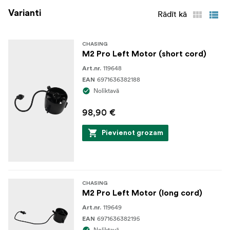
Varianti
Rādīt kā
CHASING
M2 Pro Left Motor (short cord)
119648
Art.nr.
6971636382188
EAN
Noliktavā
98,90 €
Pievienot grozam
CHASING
M2 Pro Left Motor (long cord)
119649
Art.nr.
6971636382195
EAN
Noliktavā