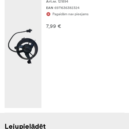
121894
Art.nr.
6971636382324
EAN
Pagaidām nav pieejams
7,99 €
Lejupielādēt