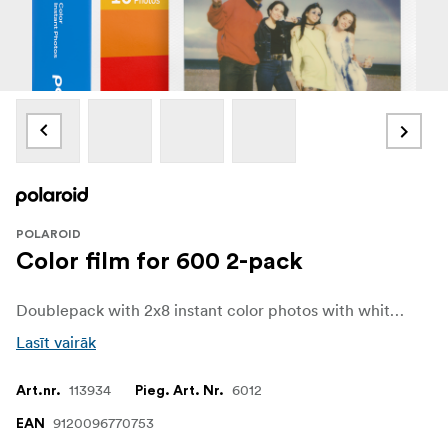
POLAROID
Color film for 600 2-pack
Doublepack with 2x8 instant color photos with white frames. For use in Polaroid 600-type cameras and I-type cameras.
Lasīt vairāk
113934
6012
Art.nr.
Pieg. Art. Nr.
9120096770753
EAN