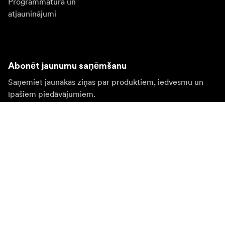
Programmatūra un
atjauninājumi
Abonēt jaunumu saņēmšanu
Saņemiet jaunākās ziņas par produktiem, iedvesmu un
īpašiem piedāvājumiem.
Fiziska persona
Juridiska persona
Pierakstīties
Apmeklējiet citas valsts tīmekļa vietni