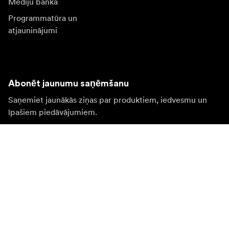
Mediju banka
Programmatūra un
atjauninājumi
Abonēt jaunumu saņēmšanu
Saņemiet jaunākās ziņas par produktiem, iedvesmu un
īpašiem piedāvājumiem.
Fiziska persona
Juridiska persona
Pierakstīties
Apmeklējiet citas valsts tīmekļa vietni