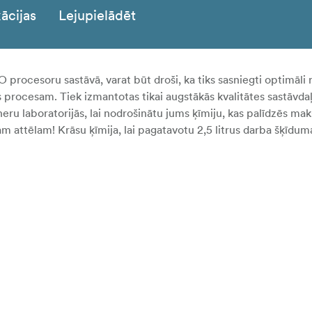
ācijas
Lejupielādēt
rocesoru sastāvā, varat būt droši, ka tiks sasniegti optimāli r
jas procesam. Tiek izmantotas tikai augstākās kvalitātes sastāvda
neru laboratorijās, lai nodrošinātu jums ķīmiju, kas palīdzēs mak
m attēlam! Krāsu ķīmija, lai pagatavotu 2,5 litrus darba šķīdum