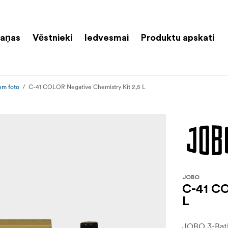
aņas
Vēstnieki
Iedvesmai
Produktu apskati
iem foto
C-41 COLOR Negative Chemistry Kit 2,5 L
JOBO
C-41 CO
L
JOBO 3-Bath 