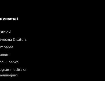
edvesmai
stnieki
dvesma & saturs
ampaņas
unumi
diju banka
ogrammatūra un
jauninājumi