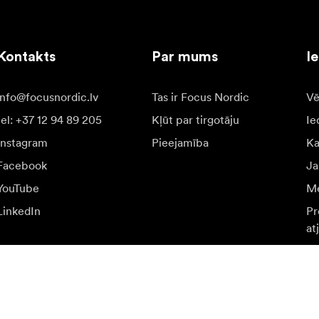
Kontakts
Par mums
I
info@focusnordic.lv
Tas ir Focus Nordic
Vē
tel: +37 12 94 89 205
Kļūt par tirgotāju
Ie
Instagram
Pieejamība
K
Facebook
Ja
YouTube
Me
LinkedIn
Pr
at