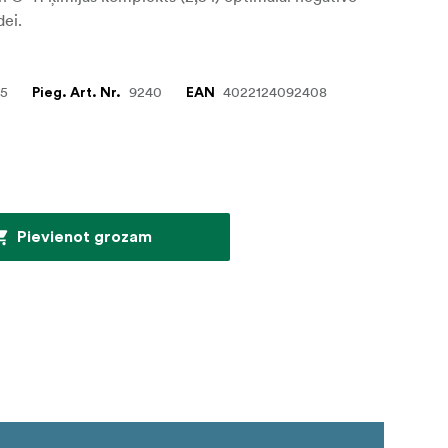
dei.
95
9240
4022124092408
Pieg. Art. Nr.
EAN
Pievienot grozam