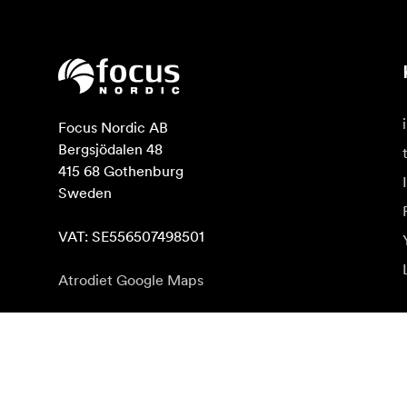
Focus Nordic AB

Bergsjödalen 48

415 68 Gothenburg

Sweden

VAT: SE556507498501
Atrodiet Google Maps
Abonēt jaunumu saņēmšanu