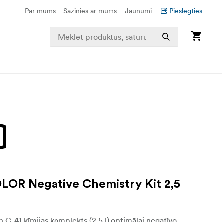
Par mums
Sazinies ar mums
Jaunumi
Pieslēgties
LOR Negative Chemistry Kit 2,5
C-41 ķīmijas komplekts (2,5 l) optimālai negatīvo