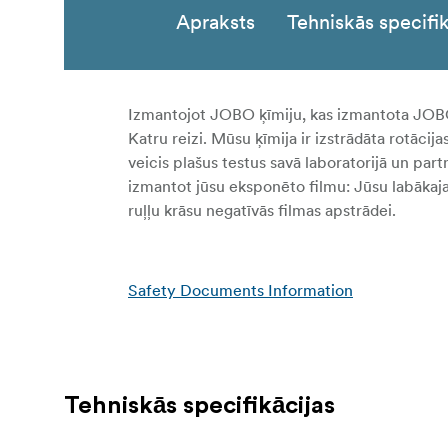
Apraksts
Tehniskās specifik
Izmantojot JOBO ķīmiju, kas izmantota JOBO p
Katru reizi. Mūsu ķīmija ir izstrādāta rotāci
veicis plašus testus savā laboratorijā un part
izmantot jūsu eksponēto filmu: Jūsu labākaja
ruļļu krāsu negatīvās filmas apstrādei.
Safety Documents Information
Tehniskās specifikācijas