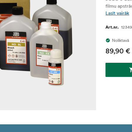
filmu apstrā
Lasīt vairāk
1234
Art.nr.
Noliktavā
89,90 €