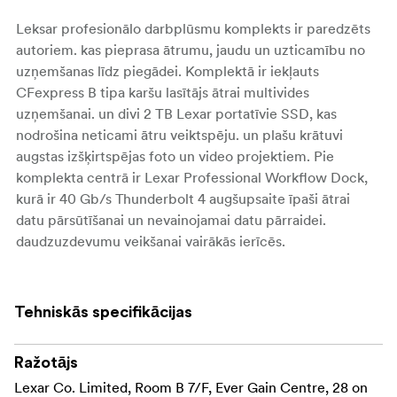
Leksar profesionālo darbplūsmu komplekts ir paredzēts
autoriem. kas pieprasa ātrumu, jaudu un uzticamību no
uzņemšanas līdz piegādei. Komplektā ir iekļauts
CFexpress B tipa karšu lasītājs ātrai multivides
uzņemšanai. un divi 2 TB Lexar portatīvie SSD, kas
nodrošina neticami ātru veiktspēju. un plašu krātuvi
augstas izšķirtspējas foto un video projektiem. Pie
komplekta centrā ir Lexar Professional Workflow Dock,
kurā ir 40 Gb/s Thunderbolt 4 augšupsaite īpaši ātrai
datu pārsūtīšanai un nevainojamai datu pārraidei.
daudzuzdevumu veikšanai vairākās ierīcēs.
Projektēts ar sešām modulārām ierīcēm. doks ļauj strādāt
ar visām jūsu kartēm un diskdziņiem vienlaicīgi.
Tehniskās specifikācijas
vienlaicīgi, jo divas nodalījumos ir Thunderbolt 4 atbalsta
Thunderbolt 4 un četri - 10 Gb/s. USB, lai nodrošinātu
maksimālu elastību. Katru komponentu var izmantot
Ražotājs
vienlaicīgi, ļaujot jums izkraut kadrus, dublēt failus un
Lexar Co. Limited, Room B 7/F, Ever Gain Centre, 28 on