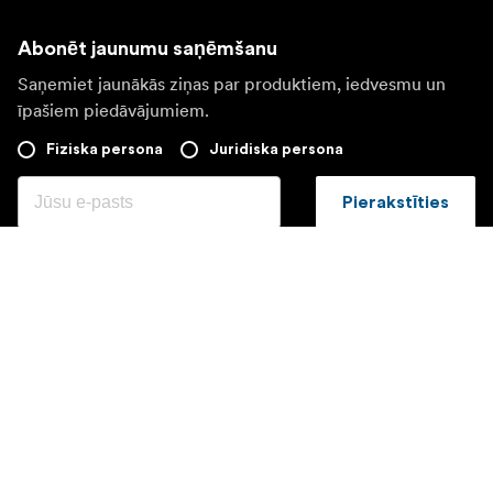
Abonēt jaunumu saņēmšanu
Saņemiet jaunākās ziņas par produktiem, iedvesmu un
īpašiem piedāvājumiem.
Fiziska persona
Juridiska persona
Pierakstīties
Apmeklējiet citas valsts tīmekļa vietni