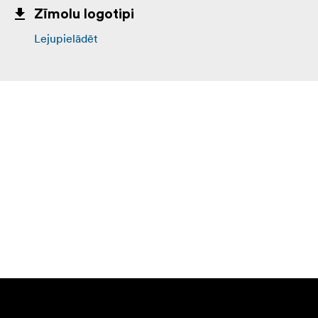
140W GaN barošanas adapteris
Zīmolu logotipi
2 x maināms spraudnis
Lejupielādēt
Limitēta 3 gadu ražotāja garantija
Lūdzu, kartes komplektācijā nav iekļautas