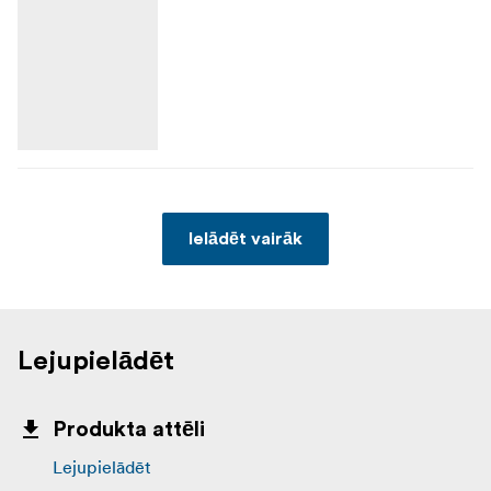
GaN lādētāju, Workflow dokstacija ir pārdomāti
izstrādāta, lai nodrošinātu, ka tā ir izstrādāts, lai risinātu
jūsu pēcapstrādes sāpīgos jautājumus.
. No karstumu izkliedējoša,
Ietverts dzesēšanas faktors
pret skrāpējumiem izturīga alumīnija līdz iebūvētajam,
temperatūras jutīgam divfāžu ventilatoram, Professional
Workflow dokstacija ir radīta, lai paātrinātu jūsu darba
plūsmu.
Ielādēt vairāk
Ietverti elementi
Lexar Professional Workflow dokstacija
Lejupielādēt
CFexpress B tipa karšu lasītājs
2 x 2 TB SSD
Produkta attēli
Thunderbolt 4 kabelis
Lejupielādēt