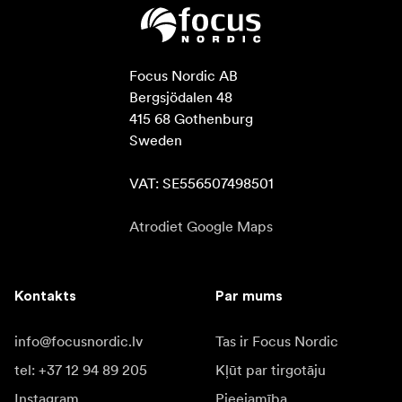
Focus Nordic AB

Bergsjödalen 48

415 68 Gothenburg

Sweden

VAT: SE556507498501
Atrodiet Google Maps
Kontakts
Par mums
info@focusnordic.lv
Tas ir Focus Nordic
tel: +37 12 94 89 205
Kļūt par tirgotāju
Instagram
Pieejamība