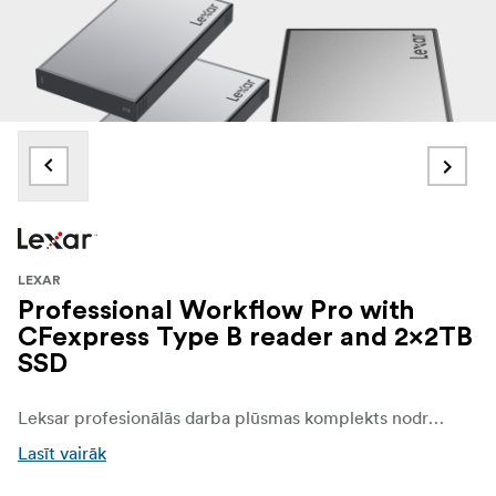
LEXAR
Professional Workflow Pro with
CFexpress Type B reader and 2x2TB
SSD
Leksar profesionālās darba plūsmas komplekts nodrošina ātrumu, ietilpību un uzticamību, kas nepieciešama sarežģītai foto un video ražošanai. Iekļauts ir CFexpress B tipa karšu lasītājs ātrai multivides datu ievadei un divas kartes. 2 TB Lexar portatīvie SSD diskdziņi ātrdarbīgai un jaudīgai datu glabāšanai. Ar savu pamatā ir Lexar Professional Workflow Dock ar 40 Gb/s Thunderbolt 4 zibatmiņu. augšupsaitei, kas paredzēta īpaši ātrai datu pārsūtīšanai un netraucētai datu pārraidei. daudzuzdevumu veikšanai. Dokā ir sešas modulārās nodalījuma vietas, kas ļauj vienlaicīgi izmantot vairākas ierīces, no kurām divas atbalsta Thunderbolt 4 un četras - Thunderbolt 4. atbalsta 10 Gb/s USB savienojumus. Izgatavots no izturīga, izturīga pret skrāpējumiem alumīnija un aprīkota ar uzlabotu dzesēšanu un dzesēšanu. gaisa plūsmu, šis komplekts ir izstrādāts, lai nodrošinātu nemainīgu veiktspēju neatkarīgi no tā, vai jūs strādājat uz vietas vai studijā.
Lasīt vairāk