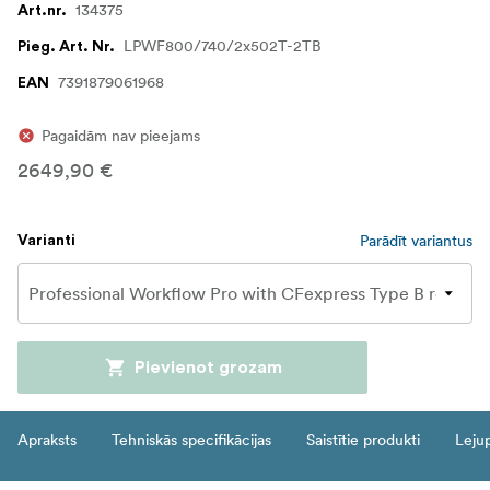
134375
Art.nr.
LPWF800/740/2x502T-2TB
Pieg. Art. Nr.
7391879061968
EAN
Pagaidām nav pieejams
2649,90 €
Parādīt variantus
Varianti
Pievienot grozam
Apraksts
Tehniskās specifikācijas
Saistītie produkti
Leju