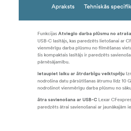
Apraksts
Tehniskās specifik
Funkcijas
Atvieglo darba plūsmu no atraša
USB-C lasītājs, kas paredzēts lietošanai ar 
vienmērīgu darba plūsmu no filmēšanas viet
šis kompaktais lasītājs ir paredzēts savienoš
pārnēsājamību.
Iz
Ietaupiet laiku ar ātrdarbīgu veiktspēju
nodrošina datu pārsūtīšanas ātrumu līdz 10 Gb
nodrošinot vienmērīgu darba plūsmu no sāk
Lexar CFexpress 
ātra savienošana ar USB-C
paredzēts ātrai savienošanai ar jaunākajām i
Lexar CFexpress 
Kompakts un pārnēsājams
līdzi nākamajā piedzīvojumā, lai nodrošinātu 