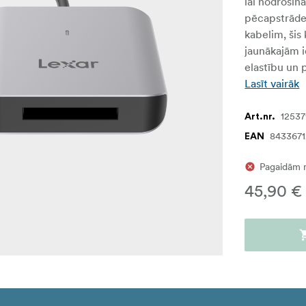
lai nodrošin
pēcapstrāde
kabelim, šis
jaunākajām i
elastību un 
Lasīt vairāk
1253
Art.nr.
843367
EAN
Pagaidām 
45,90 €