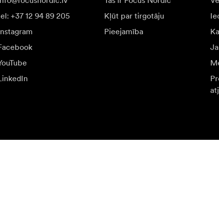
info@focusnordic.lv
Tas ir Focus Nordic
Vē
tel: +37 12 94 89 205
Kļūt par tirgotāju
Ie
Instagram
Pieejamība
K
Facebook
Ja
YouTube
Me
LinkedIn
Pr
at
n īpašiem piedāvājumiem.
Apm
Pierakstīties