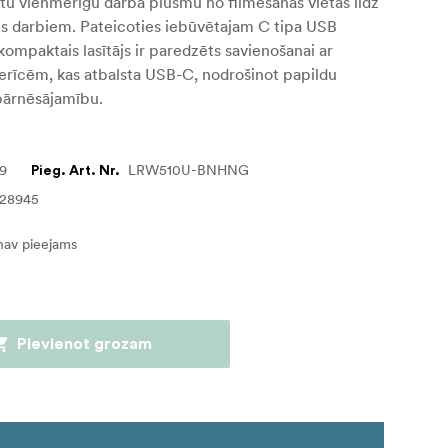
ātu vienmērīgu darba plūsmu no filmēšanas vietas līdz
s darbiem. Pateicoties iebūvētajam C tipa USB
 kompaktais lasītājs ir paredzēts savienošanai ar
erīcēm, kas atbalsta USB-C, nodrošinot papildu
pārnēsājamību.
79
LRW510U-BNHNG
Pieg. Art. Nr.
128945
nav pieejams
Pievienot grozam