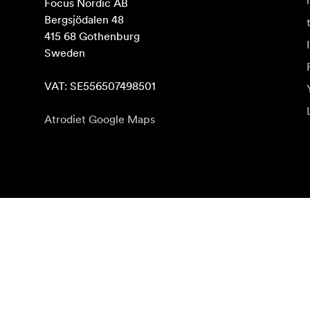
Focus Nordic AB

Bergsjödalen 48

415 68 Gothenburg

Sweden

VAT: SE556507498501
Atrodiet Google Maps
Abonēt jaunumu saņēmšanu
Saņemiet jaunākās ziņas par produktiem, iedvesmu u
Fiziska persona
Juridiska persona