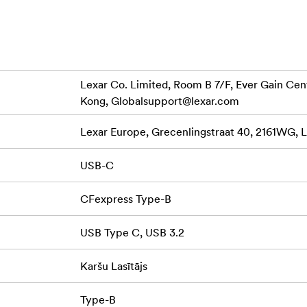
stēti Lexar kvalitātes laboratorijās, kurās tiek izmantoti tūkst
ktspēju, kvalitāti, saderību un uzticamību.
Lexar Co. Limited, Room B 7/F, Ever Gain Cent
Kong,
Globalsupport@lexar.com
Lexar Europe, Grecenlingstraat 40, 2161WG, L
USB-C
CFexpress Type-B
USB Type C, USB 3.2
Karšu Lasītājs
Type-B