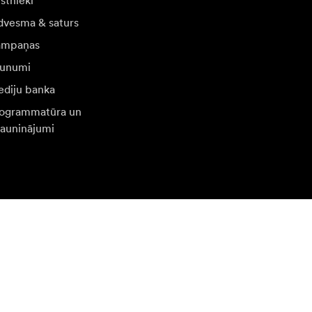
stnieki
dvesma & saturs
ampaņas
unumi
diju banka
ogrammatūra un
jauninājumi
eklējiet citas valsts tīmekļa vietni