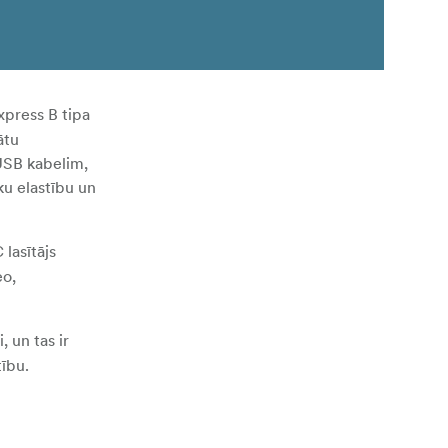
press B tipa
ātu
USB kabelim,
ku elastību un
lasītājs
eo,
 un tas ir
tību.
 ņemiet to