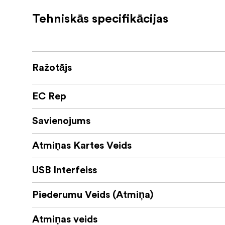
Visi Lexar produkti tiek rūpīgi te
Pārbaudīts
Tehniskās specifikācijas
kameru un digitālo ierīču, lai nodrošinātu vei
Ražotājs
EC Rep
Savienojums
Atmiņas Kartes Veids
USB Interfeiss
Piederumu Veids (Atmiņa)
Atmiņas veids