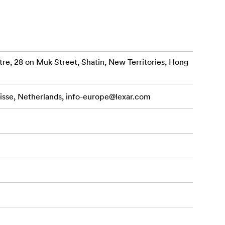
ošiem dažādu
re, 28 on Muk Street, Shatin, New Territories, Hong
isse, Netherlands,
info-europe@lexar.com