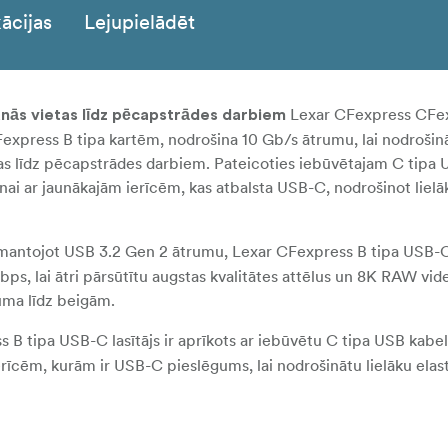
ācijas
Lejupielādēt
Lexar CFexpress CFex
nās vietas līdz pēcapstrādes darbiem
CFexpress B tipa kartēm, nodrošina 10 Gb/s ātrumu, lai nodrošin
as līdz pēcapstrādes darbiem. Pateicoties iebūvētajam C tipa 
anai ar jaunākajām ierīcēm, kas atbalsta USB-C, nodrošinot lielā
mantojot USB 3.2 Gen 2 ātrumu, Lexar CFexpress B tipa USB-C 
ps, lai ātri pārsūtītu augstas kvalitātes attēlus un 8K RAW vid
uma līdz beigām.
B tipa USB-C lasītājs ir aprīkots ar iebūvētu C tipa USB kabeli,
erīcēm, kurām ir USB-C pieslēgums, lai nodrošinātu lielāku elas
B tipa USB-C USB lasītājs ir kompakts un pārnēsājams, tāpēc
ātru darba procesu, atrodoties ceļā.