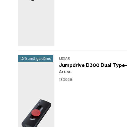
Drīzumā gaidāms
LEXAR
Jumpdrive D300 Dual Type-C
Art.nr.
130926