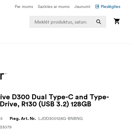
Par mums
Sazinies ar mums
Jaunumi
Pieslēgties
ve D300 Dual Type-C and Type-
 Drive, R130 (USB 3.2) 128GB
25
LJDD300128G-BNBNG
Pieg. Art. Nr.
133079