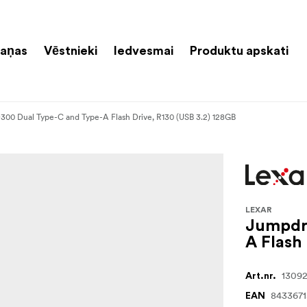
aņas
Vēstnieki
Iedvesmai
Produktu apskati
300 Dual Type-C and Type-A Flash Drive, R130 (USB 3.2) 128GB
LEXAR
Jumpdri
A Flash
1309
Art.nr.
843367
EAN