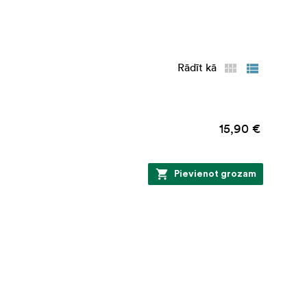
Rādīt kā
15,90 €
Pievienot grozam