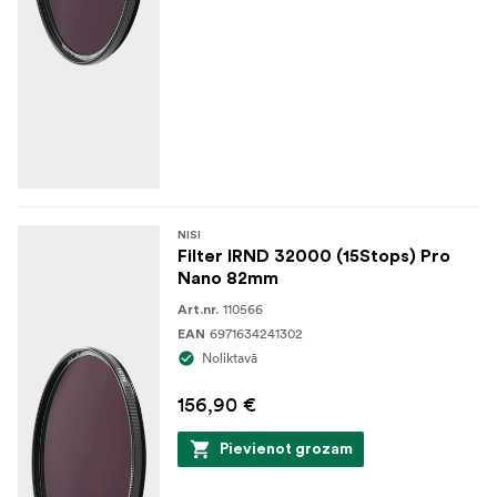
NISI
Filter IRND 32000 (15Stops) Pro
Nano 82mm
110566
Art.nr.
6971634241302
EAN
Noliktavā
156,90 €
Pievienot grozam