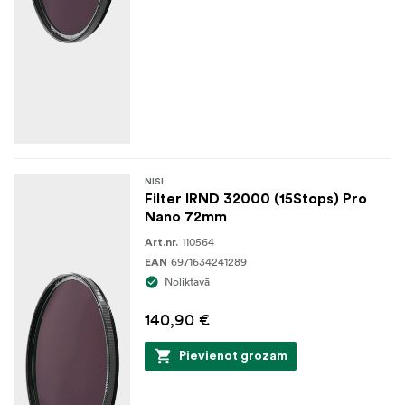
NISI
Filter IRND 32000 (15Stops) Pro
Nano 72mm
110564
Art.nr.
6971634241289
EAN
Noliktavā
140,90 €
Pievienot grozam