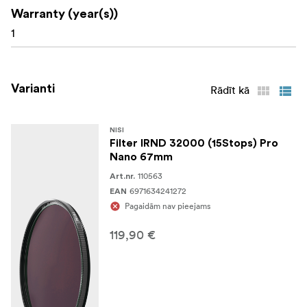
Warranty (year(s))
1
Varianti
Rādīt kā
NISI
Filter IRND 32000 (15Stops) Pro
Nano 67mm
110563
Art.nr.
6971634241272
EAN
Pagaidām nav pieejams
119,90 €