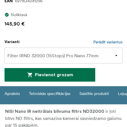
6971634241296
EAN
Noliktavā
145,90 €
Parādīt variantus
Varianti
Pievienot grozam
Apraksts
Tehniskās specifikācijas
Saistītie produkti
Leju
ir ļoti
NiSi Nano IR neitrālais blīvuma filtrs ND32000
blīvs ND filtrs, kas samazina kamerai sasniedzamo gaismu
par 15 pakāpēm.