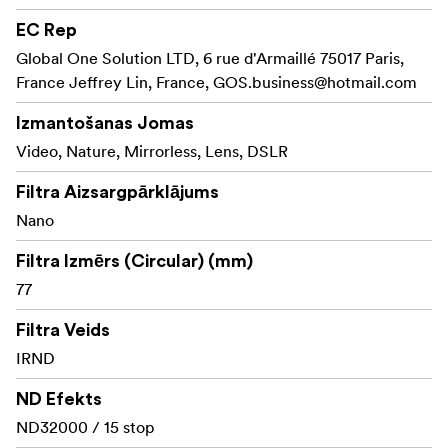
mm biezs, kas nozīmē, ka filtru var izmantot platleņķa
EC Rep
objektīvos, neradot vinjetēšanu.
Global One Solution LTD, 6 rue d'Armaillé 75017 Paris,
France Jeffrey Lin, France,
Funkcijas
GOS.business@hotmail.com
Izmantošanas Jomas
ND faktors 32000, pagarināta ekspozīcija par 15
Video, Nature, Mirrorless, Lens, DSLR
pakāpēm
Filtra Aizsargpārklājums
Ultraplāna, matēta melna rāmja biezums tikai 3,5
Nano
mm
Filtra Izmērs (Circular) (mm)
Augstākās kvalitātes optiskais stikls
77
IR pārklājums samazina krāsu nobīdes risku pie
Filtra Veids
garām slēdža ātruma iestatījumiem
IRND
Nano pārklājums atgrūž ūdeni, taukus un putekļus
ND Efekts
Viegli tīrāms
ND32000 / 15 stop