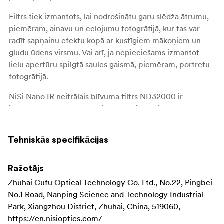
Filtrs tiek izmantots, lai nodrošinātu garu slēdža ātrumu,
piemēram, ainavu un ceļojumu fotogrāfijā, kur tas var
radīt sapņainu efektu kopā ar kustīgiem mākoņiem un
gludu ūdens virsmu. Vai arī, ja nepieciešams izmantot
lielu apertūru spilgtā saules gaismā, piemēram, portretu
fotogrāfijā.
NiSi Nano IR neitrālais blīvuma filtrs ND32000 ir
izgatavots no augstas kvalitātes optiskā stikla no Japānas
un ir aprīkots ar daudzslāņu pretatspīduma pārklājumu
abās pusēs, lai nodrošinātu maksimālu kontrastu un
Tehniskās specifikācijas
samazinātu atspīduma un atstarojumu risku.
Superciets Nano pārklājums atgrūž ūdeni un taukus, kā
Ražotājs
arī padara filtru viegli tīrāmu. NiSi īpašais IR pārklājums
Zhuhai Cufu Optical Technology Co. Ltd., No.22, Pingbei
novērš infrasarkano gaismu un palīdz nodrošināt neitrālu
No.1 Road, Nanping Science and Technology Industrial
krāsu atveidojumu pat pie garām slēdža ātrumiem.
Park, Xiangzhou District, Zhuhai, China, 519060,
https://en.nisioptics.com/
Filtra gredzens ir izgatavots no alumīnija un ir tikai 3,5