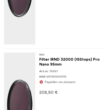
NISI
Filter IRND 32000 (15Stops) Pro
Nano 95mm
110567
Art.nr.
6971634241319
EAN
Pagaidām nav pieejams
208,90 €