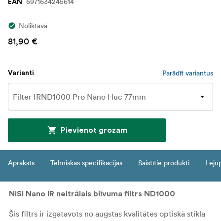
6971634245614
EAN
Noliktavā
81,90 €
Parādīt variantus
Varianti
Pievienot grozam
Apraksts
Tehniskās specifikācijas
Saistītie produkti
Leju
NiSi Nano IR neitrālais blīvuma filtrs ND1000
Šis filtrs ir izgatavots no augstas kvalitātes optiskā stikla