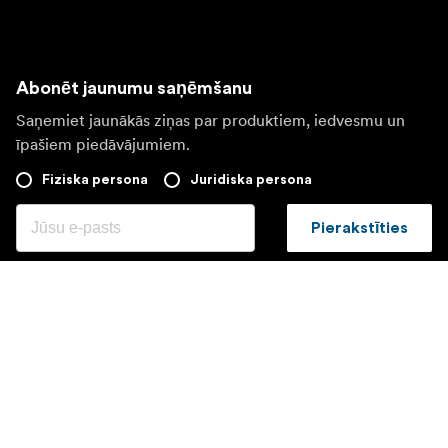
Abonēt jaunumu saņēmšanu
Saņemiet jaunākās ziņas par produktiem, iedvesmu un
īpašiem piedāvājumiem.
Fiziska persona
Juridiska persona
Pierakstīties
Apmeklējiet citas valsts tīmekļa vietni