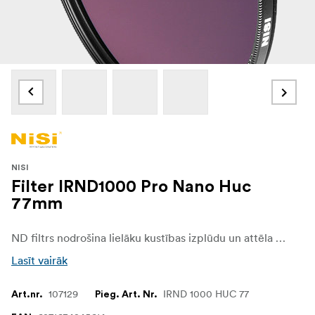
NISI
Filter IRND1000 Pro Nano Huc
77mm
ND filtrs nodrošina lielāku kustības izplūdu un attēla detaļas, ļaujot izmantot lielu apertūru un/vai lēnu slēdža ātrumu. Rāmis ir izgatavots no misiņa, kura biezums ir tikai 3,5 mm, tādējādi šis ultraplānais filtrs ir ideāli piemērots pat superplatleņķa objektīviem, lai izvairītos no vinjetēšanas.
Lasīt vairāk
107129
IRND 1000 HUC 77
Art.nr.
Pieg. Art. Nr.