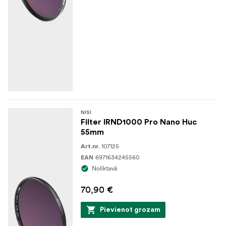
NISI
Filter IRND1000 Pro Nano Huc
55mm
107125
Art.nr.
6971634245560
EAN
Noliktavā
70,90 €
Pievienot grozam