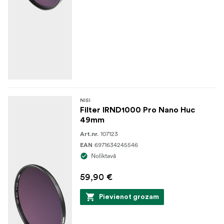
NISI
Filter IRND1000 Pro Nano Huc
49mm
107123
Art.nr.
6971634245546
EAN
Noliktavā
59,90 €
Pievienot grozam