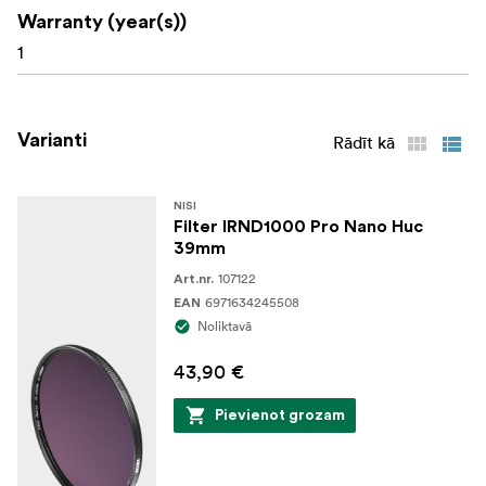
Warranty (year(s))
1
Varianti
Rādīt kā
NISI
Filter IRND1000 Pro Nano Huc
39mm
107122
Art.nr.
6971634245508
EAN
Noliktavā
43,90 €
Pievienot grozam