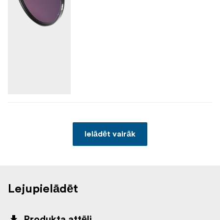
Ielādēt vairāk
Lejupielādēt
Produkta attēli