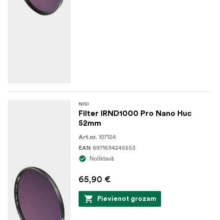
NISI
Filter IRND1000 Pro Nano Huc
52mm
107124
Art.nr.
6971634245553
EAN
Noliktavā
65,90 €
Pievienot grozam