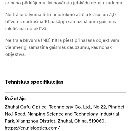
ar nano pārklājumu, lai novērstu jebkādu detaļu zudumu.
Neitrālie blīvuma filtri neietekmē attēla krāsu, un 3,0
blīvums nodrošina 10 pakāpju samazinājumu gaismas
iekļūšanai objektīvā.
Neitrāla blīvuma (ND) filtra piestiprināšana objektīvam
vienmērīgi samazina gaismas daudzumu, kas nonāk
objektīvā.
ND filtrs ir noderīgs, ja kontrasts starp gaismām un ēnām
ir pārāk liels, lai iegūtu kvalitatīvu ekspozīciju.
Tehniskās specifikācijas
ND filtrs arī var nodrošināt lielāku kustības izplūšanu un
attēla detaļas, ļaujot izmantot lielu apertūru un/vai lēnu
slēdža ātrumu.
Ražotājs
Zhuhai Cufu Optical Technology Co. Ltd., No.22, Pingbei
Šim filtram pievienota infrasarkana aizsardzības
No.1 Road, Nanping Science and Technology Industrial
pārklājuma kārta, kas palīdz novērst infrasarkano gaismu,
Park, Xiangzhou District, Zhuhai, China, 519060,
kas ienāk objektīvā, lai atjaunotu dabisko krāsu.
https://en.nisioptics.com/