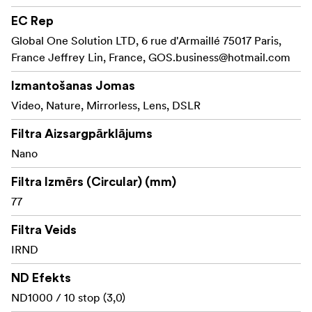
Ultraplāna rāmītis (3,5 mm) no misiņa
EC Rep
Matēts melns superfīns matēts rāmītis.
Global One Solution LTD, 6 rue d'Armaillé 75017 Paris,
France Jeffrey Lin, France,
GOS.business@hotmail.com
10 ekspozīcijas pakāpes, bez krāsu nobīdes
Izmantošanas Jomas
Gluda virsma
Video, Nature, Mirrorless, Lens, DSLR
Neitrāla blīvuma 3,0 (ekspozīcijas regulēšana = 10
Filtra Aizsargpārklājums
pakāpes, caurlaida 0,1 % gaismas)
Nano
IR pārklājums, lai samazinātu krāsu nobīdi
Filtra Izmērs (Circular) (mm)
Nano pārklājums
77
Filtra Veids
IRND
ND Efekts
ND1000 / 10 stop (3,0)