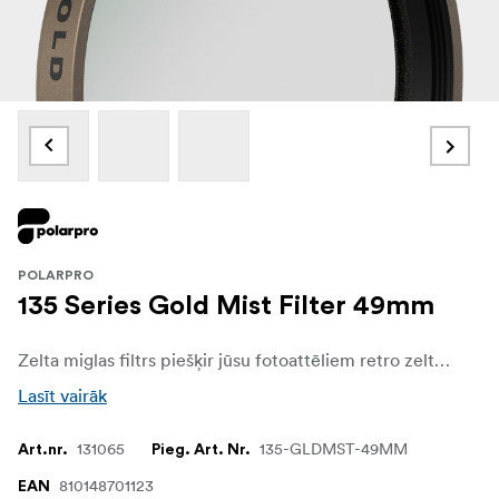
POLARPRO
135 Series Gold Mist Filter 49mm
Zelta miglas filtrs piešķir jūsu fotoattēliem retro zeltainu mirdzumu, samazinot kontrastu spilgtākajos punktos. Zelta migla arī piešķir siltu mirdzumu jūsu izgaismotajiem punktiem, kas iedvesmojies no Kodak zelta filmas.
Lasīt vairāk
131065
135-GLDMST-49MM
Art.nr.
Pieg. Art. Nr.
810148701123
EAN