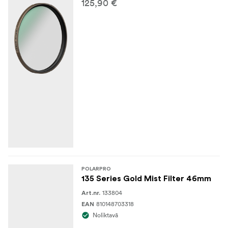
125,90 €
POLARPRO
135 Series Gold Mist Filter 46mm
133804
Art.nr.
810148703318
EAN
Noliktavā