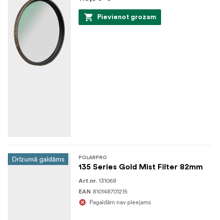
Pievienot grozam
Drīzumā gaidāms
POLARPRO
135 Series Gold Mist Filter 82mm
131068
Art.nr.
810148701215
EAN
Pagaidām nav pieejams