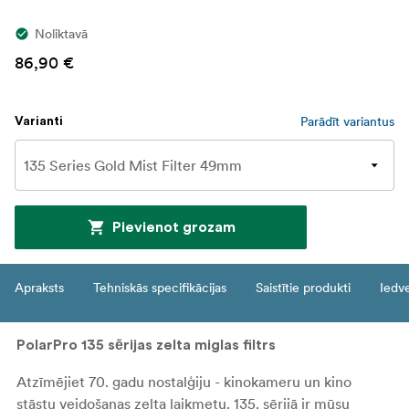
Noliktavā
86,90 €
Parādīt variantus
Varianti
Pievienot grozam
Apraksts
Tehniskās specifikācijas
Saistītie produkti
Iedv
PolarPro 135 sērijas zelta miglas filtrs
Atzīmējiet 70. gadu nostalģiju - kinokameru un kino
stāstu veidošanas zelta laikmetu. 135. sērijā ir mūsu