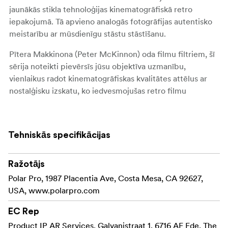
jaunākās stikla tehnoloģijas kinematogrāfiskā retro
iepakojumā. Tā apvieno analogās fotogrāfijas autentisko
meistarību ar mūsdienīgu stāstu stāstīšanu.
Pītera Makkinona (Peter McKinnon) oda filmu filtriem, šī
sērija noteikti pievērsīs jūsu objektīva uzmanību,
vienlaikus radot kinematogrāfiskas kvalitātes attēlus ar
nostalģisku izskatu, ko iedvesmojušas retro filmu
pakāpes.
135 sērijas filtru kannā ir priekšējais un aizmugurējais
Tehniskās specifikācijas
vītņotais vāciņš, kas atdarina nostalģisko filmu ruļļu
izskatu un sajūtu.
Ražotājs
Katra 135 sērijas filtru vāciņa iekšpusē atradīsiet ātru
Polar Pro, 1987 Placentia Ave, Costa Mesa, CA 92627,
Sunny 16 noteikumu uzskates lapu.
USA, www.polarpro.com
Tā ir izstrādāta, lai bez piepūles pielāgotu ekspozīciju, un
tā ir jūsu ceļvedis ceļā, lai uzņemtu perfektus kadrus
EC Rep
jebkuros apgaismojuma apstākļos.
Product IP AR Services, Galvanistraat 1, 6716 AE Ede, The