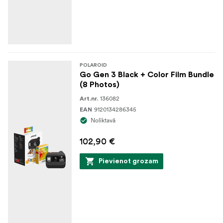
POLAROID
Go Gen 3 Black + Color Film Bundle
(8 Photos)
136082
Art.nr.
9120134286345
EAN
Noliktavā
102,90 €
Pievienot grozam