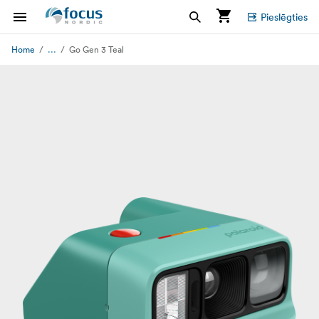
Pieslēgties
...
Home
Go Gen 3 Teal