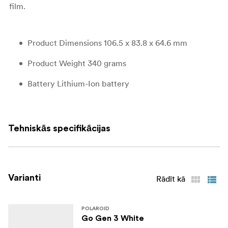
film.
Product Dimensions 106.5 x 83.8 x 64.6 mm
Product Weight 340 grams
Battery Lithium-Ion battery
Outer Shell ABS, PC
Shutter System 1/500-1sec
Tehniskās specifikācijas
Aperture F14,4 and f32
Lens Polycarbonate resin fixed focus lens
Varianti
Rādīt kā
Focal Length 63.75mm
Field of View Horizontal 38°, vertical 38,8°
POLAROID
Go Gen 3 White
Flash System Vacuum discharge tube storage