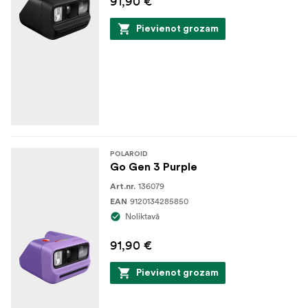
91,90 €
Pievienot grozam
POLAROID
Go Gen 3 Purple
136079
Art.nr.
9120134285850
EAN
Noliktavā
91,90 €
Pievienot grozam