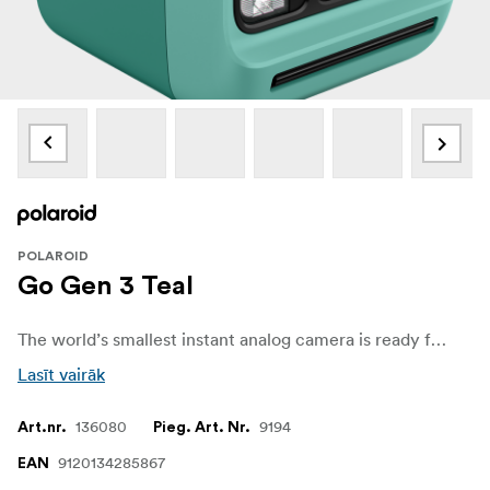
POLAROID
Go Gen 3 Teal
The world’s smallest instant analog camera is ready for wherever analog life takes you. With a selfie mirror, self timer, and double exposure mode, Go Gen 3 adds a fresh lens and stronger flash for clearer shots in any light, and more zoomed-in selfies with less glare.
Lasīt vairāk
136080
9194
Art.nr.
Pieg. Art. Nr.
9120134285867
EAN