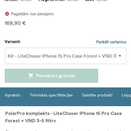
Pagaidām nav pieejams
169,90 €
Parādīt variantus
Varianti
Pievienot grozam
Apraksts
Tehniskās specifikācijas
Saistītie produkti
Leju
PolarPro komplekts - LiteChaser iPhone 15 Pro Case
Forest + VND 3-5 filtrs