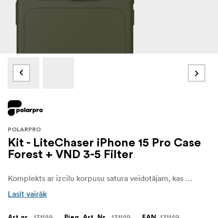
POLARPRO
Kit - LiteChaser iPhone 15 Pro Case
Forest + VND 3-5 Filter
Komplekts ar izcilu korpusu satura veidotājam, kas meklē pilnīgu kameras objektīva aizsardzību un ātras filtra uzstādīšanas iespējas, kā arī PolarPro LiteChaser VND 3-5 pieturas filtru.
Lasīt vairāk
131149
131149
131149
Art.nr.
Pieg. Art. Nr.
EAN