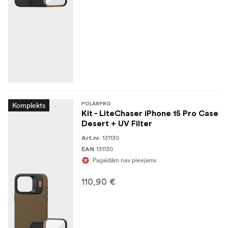
Komplekts
POLARPRO
Kit - LiteChaser iPhone 15 Pro Case
Desert + UV Filter
131130
Art.nr.
131130
EAN
Pagaidām nav pieejams
110,90 €