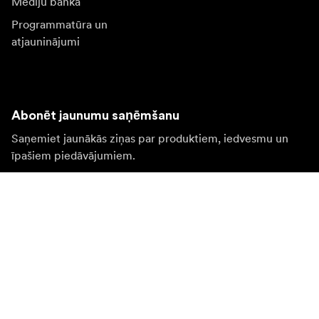
Mediju banka
Programmatūra un
atjauninājumi
Abonēt jaunumu saņēmšanu
Saņemiet jaunākās ziņas par produktiem, iedvesmu un
īpašiem piedāvājumiem.
Fiziska persona
Juridiska persona
Pierakstīties
Apmeklējiet citas valsts tīmekļa vietni