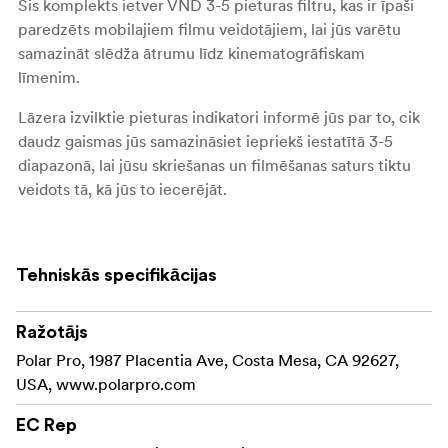
Šis komplekts ietver VND 3-5 pieturas filtru, kas ir īpaši
paredzēts mobilajiem filmu veidotājiem, lai jūs varētu
samazināt slēdža ātrumu līdz kinematogrāfiskam
līmenim.
Lāzera izvilktie pieturas indikatori informē jūs par to, cik
daudz gaismas jūs samazināsiet iepriekš iestatītā 3-5
diapazonā, lai jūsu skriešanas un filmēšanas saturs tiktu
veidots tā, kā jūs to iecerējāt.
Pielāgots iPhone 15 Pro un Pro Max, LiteChaser 15
futrālis ir aprīkots ar alumīnija aizsargplāksnīti, kas
Tehniskās specifikācijas
aizsargā jūsu objektīvu laikā starp filmēšanas reizēm.
Defender plāksni var uzreiz noņemt un nomainīt ar kādu
Ražotājs
no jaunajām ātras noņemšanas filtru opcijām vai noņemt
Polar Pro, 1987 Placentia Ave, Costa Mesa, CA 92627,
pilnībā, lai fotografētu ar perfekti tīriem/neizsmērētiem
USA, www.polarpro.com
objektīviem.
EC Rep
Jauns spēcīgāks
magnētu masīvs saglabā
MagSafe™