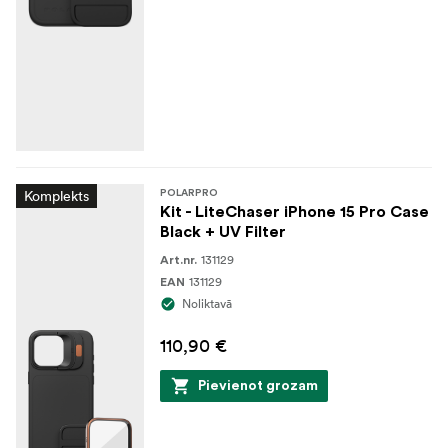
Komplekts
POLARPRO
Kit - LiteChaser iPhone 15 Pro Case
Black + UV Filter
131129
Art.nr.
131129
EAN
Noliktavā
110,90 €
Pievienot grozam