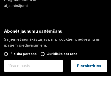
atjauninājumi
Abonēt jaunumu saņēmšanu
Saņemiet jaunākās ziņas par produktiem, iedvesmu un
īpašiem piedāvājumiem.
Fiziska persona
Juridiska persona
Pierakstīties
Apmeklējiet citas valsts tīmekļa vietni