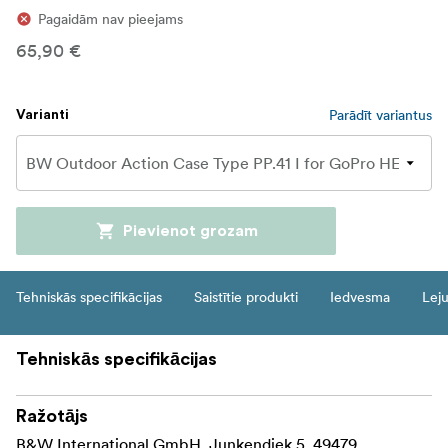
Pagaidām nav pieejams
65,90 €
Parādīt variantus
Varianti
Pievienot grozam
Tehniskās specifikācijas
Saistītie produkti
Iedvesma
Leju
Tehniskās specifikācijas
Ražotājs
B&W International GmbH, Junkendiek 5, 49479