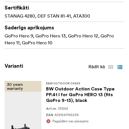
Sertifikāti
STANAG 4280, DEF STAN 81-41, ATA300
Saderīgs aprīkojums
GoPro Hero 9, GoPro Hero 13, GoPro Hero 12, GoPro
Hero 11, GoPro Hero 10
Varianti
Rādīt kā
30 years
B&W OUTDOOR CASES
warranty
BW Outdoor Action Case Type
PP.41 I for GoPro HERO 13 (fits
GoPro 9-13), black
131265
Art.nr.
4031541765239
EAN
Pagaidām nav pieejams