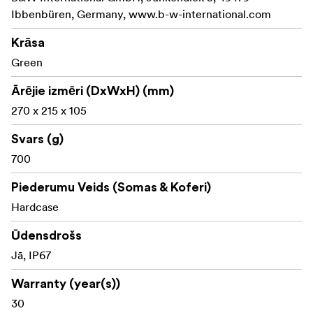
Ibbenbüren, Germany, www.b-w-international.com
Krāsa
Green
Ārējie izmēri (DxWxH) (mm)
270 x 215 x 105
Svars (g)
700
Piederumu Veids (Somas & Koferi)
Hardcase
Ūdensdrošs
Jā, IP67
Warranty (year(s))
30