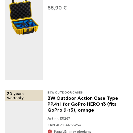
65,90 €
30 years
B&W OUTDOOR CASES
warranty
BW Outdoor Action Case Type
PP.41 I for GoPro HERO 13 (fits
GoPro 9-13), orange
131267
Art.nr.
4031541765253
EAN
Pagaidām nav pieejams