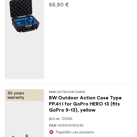
65,90 €
30 years
B&W OUTDOOR CASES
warranty
BW Outdoor Action Case Type
PP.41 I for GoPro HERO 13 (fits
GoPro 9-13), yellow
131266
Art.nr.
4031541765246
EAN
Pagaidām nav pieejams