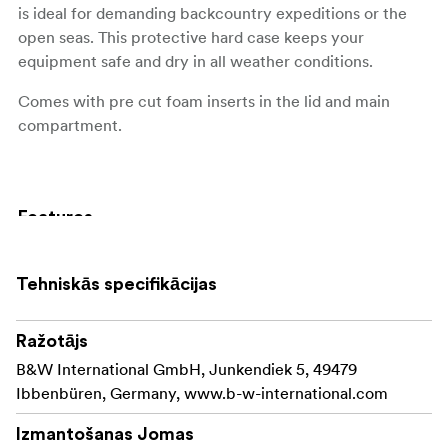
is ideal for demanding backcountry expeditions or the
open seas. This protective hard case keeps your
equipment safe and dry in all weather conditions.
Comes with pre cut foam inserts in the lid and main
compartment.
Features
Strong, dustproof, waterproof (IP67 certified)
Tehniskās specifikācijas
Case shell made of polypropylene
Automatic air pressure compensation valve
Ražotājs
B&W International GmbH, Junkendiek 5, 49479
Temperature resistant from -30° up to +80° C
Ibbenbüren, Germany, www.b-w-international.com
Rubberized handle
Izmantošanas Jomas