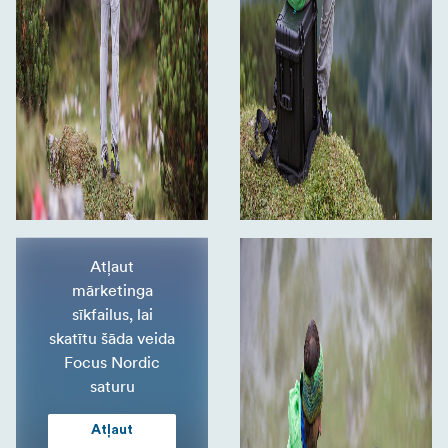
Atļaut
mārketinga
sīkfailus, lai
skatītu šāda veida
Focus Nordic
saturu
Atļaut