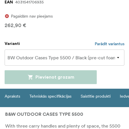
4031541706935
EAN
Pagaidām nav pieejams
262,90 €
Parādīt variantus
Varianti
Pievienot grozam
Apraksts
Tehniskās specifikācijas
Saistītie produkti
Iedv
B&W OUTDOOR CASES TYPE 5500
With three carry handles and plenty of space, the 5500