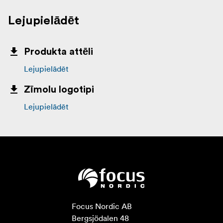
Lejupielādēt
Produkta attēli
Lejupielādēt
Zīmolu logotipi
Lejupielādēt
Focus Nordic AB

Bergsjödalen 48
