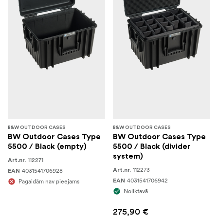
B&W OUTDOOR CASES
B&W OUTDOOR CASES
BW Outdoor Cases Type
BW Outdoor Cases Type
5500 / Black (empty)
5500 / Black (divider
system)
112271
Art.nr.
112273
4031541706928
Art.nr.
EAN
4031541706942
Pagaidām nav pieejams
EAN
Noliktavā
275,90 €