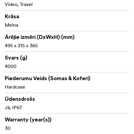
Stackable
Video, Travel
Two eyelets for padlocks
Krāsa
Optional accessories: carry strap, backpack system,
Melna
lid pocket, mesh bag and panel frame
Ārējie izmēri (DxWxH) (mm)
495 x 315 x 365
Svars (g)
4000
Piederumu Veids (Somas & Koferi)
Hardcase
Ūdensdrošs
Jā, IP67
Warranty (year(s))
30