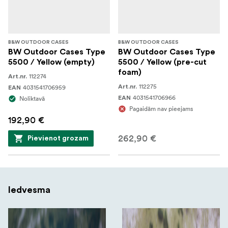
B&W OUTDOOR CASES
B&W OUTDOOR CASES
BW Outdoor Cases Type
BW Outdoor Cases Type
5500 / Yellow (empty)
5500 / Yellow (pre-cut
foam)
112274
Art.nr.
112275
4031541706959
Art.nr.
EAN
4031541706966
Noliktavā
EAN
Pagaidām nav pieejams
192,90 €
262,90 €
Pievienot grozam
Iedvesma