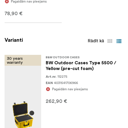
Pagaidām nav pieejams
78,90 €
Varianti
Rādīt kā
30 years
B&W OUTDOOR CASES
warranty
BW Outdoor Cases Type 5500 /
Yellow (pre-cut foam)
112275
Art.nr.
4031541706966
EAN
Pagaidām nav pieejams
262,90 €