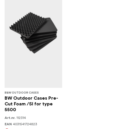
B&W OUTDOOR CASES
BW Outdoor Cases Pre-
Cut Foam /SI for type
5500
112314
Art.nr.
4031541724823
EAN