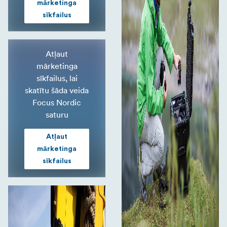
mārketinga
sīkfailus
Atļaut
mārketinga
sīkfailus, lai
skatītu šāda veida
Focus Nordic
saturu
Atļaut
mārketinga
sīkfailus