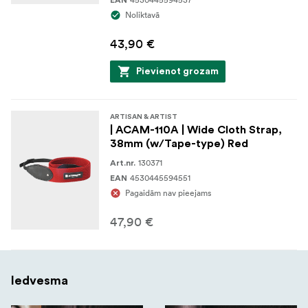
EAN
Noliktavā
43,90 €
Pievienot grozam
ARTISAN & ARTIST
| ACAM-110A | Wide Cloth Strap,
38mm (w/Tape-type) Red
130371
Art.nr.
4530445594551
EAN
Pagaidām nav pieejams
47,90 €
Iedvesma