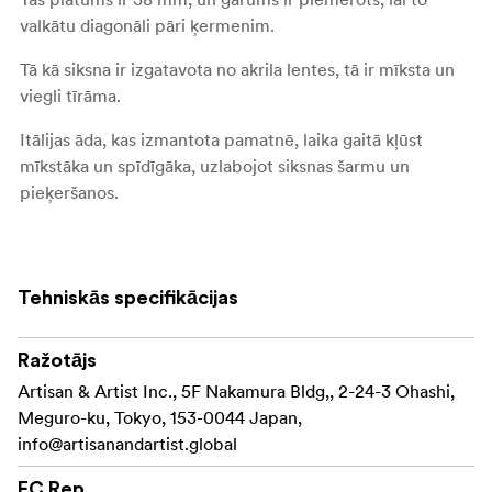
valkātu diagonāli pāri ķermenim.
Tā kā siksna ir izgatavota no akrila lentes, tā ir mīksta un
viegli tīrāma.
Itālijas āda, kas izmantota pamatnē, laika gaitā kļūst
mīkstāka un spīdīgāka, uzlabojot siksnas šarmu un
pieķeršanos.
Smalki kniedīši ar zvaigznīti (*) ir akcents, kas piešķir
diskrētu spīdumu.
Tehniskās specifikācijas
Lūdzu, ņemiet vērā, ka siksnai ir lentes tipa
piestiprināšanas sistēma. Izmantojot trīsstūrveida
gredzenu, to var piestiprināt arī pie kamerām ar acs
Ražotājs
caurumiem.
Artisan & Artist Inc., 5F Nakamura Bldg,, 2-24-3 Ohashi,
Meguro-ku, Tokyo, 153-0044 Japan,
Ražots Japānā
info@artisanandartist.global
Specifikācijas
EC Rep