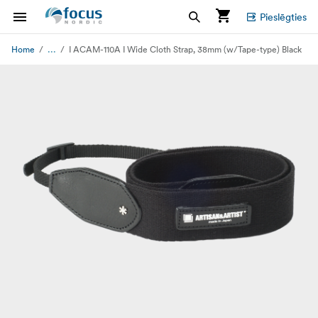
Pieslēgties
...
Home
I ACAM-110A I Wide Cloth Strap, 38mm (w/Tape-type) Black