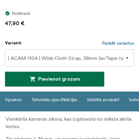
Noliktavā
47,90 €
Parādīt variantus
Varianti
Pievienot grozam
Apraksts
Tehniskās specifikācijas
Saistītie produkti
Iedv
Vienkārša kameras siksna, kas izgatavota no mīksta akrila
lentes.
Tās platums ir 38 mm, un garums ir piemērots, lai to