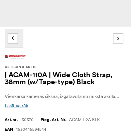
ARTISAN & ARTIST
| ACAM-110A | Wide Cloth Strap,
38mm (w/Tape-type) Black
Vienkārša kameras siksna, izgatavota no mīksta akrila lentes.Tās platums ir 38 mm, un garums ir piemērots, lai to valkātu diagonāli pāri ķermenim.
Lasīt vairāk
130370
ACAM 112A BLK
Art.nr.
Pieg. Art. Nr.
4530445594544
EAN