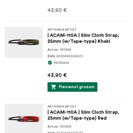
43,90 €
ARTISAN & ARTIST
| ACAM-110A | Slim Cloth Strap,
25mm (w/Tape-type) Khaki
130368
Art.nr.
4530445594520
EAN
Noliktavā
43,90 €
Pievienot grozam
ARTISAN & ARTIST
| ACAM-110A | Slim Cloth Strap,
25mm (w/Tape-type) Red
130369
Art.nr.
4530445594537