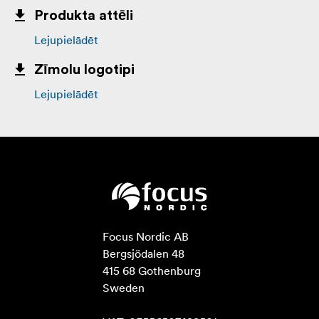
Produkta attēli
Lejupielādēt
Zīmolu logotipi
Lejupielādēt
Focus Nordic AB

Bergsjödalen 48

415 68 Gothenburg

Sweden
