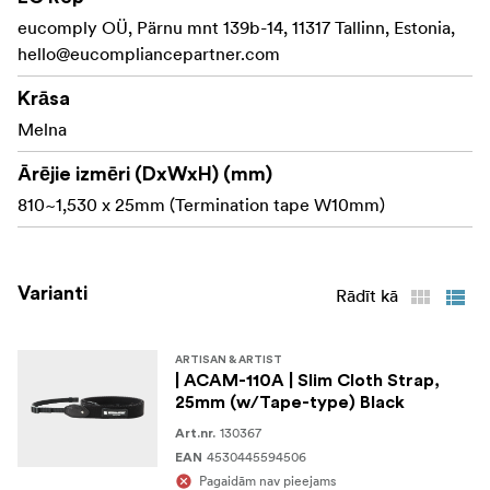
Izmēri: (garums x platums) 810–1530 x 38 mm (galas
eucomply OÜ, Pärnu mnt 139b-14, 11317 Tallinn, Estonia,
lenta W10mm)
hello@eucompliancepartner.com
Materiāls: akrils, āda, poliesters
Krāsa
Melna
Ārējie izmēri (DxWxH) (mm)
810~1,530 x 25mm (Termination tape W10mm)
Varianti
Rādīt kā
ARTISAN & ARTIST
| ACAM-110A | Slim Cloth Strap,
25mm (w/Tape-type) Black
130367
Art.nr.
4530445594506
EAN
Pagaidām nav pieejams