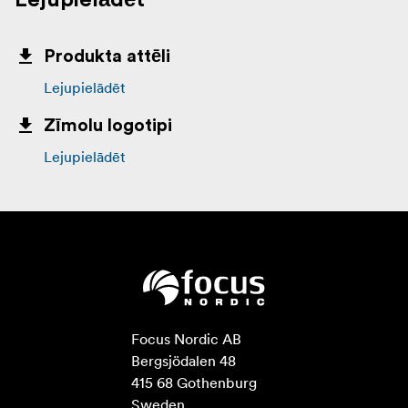
Lejupielādēt
Produkta attēli
Lejupielādēt
Zīmolu logotipi
Lejupielādēt
Focus Nordic AB

Bergsjödalen 48

415 68 Gothenburg

Sweden
