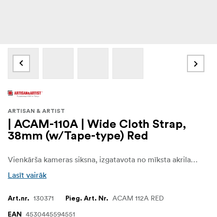
ARTISAN & ARTIST
| ACAM-110A | Wide Cloth Strap,
38mm (w/Tape-type) Red
Vienkārša kameras siksna, izgatavota no mīksta akrila lentes.Tās platums ir 38 mm, un garums ir piemērots, lai to valkātu diagonāli pāri ķermenim.
Lasīt vairāk
130371
ACAM 112A RED
Art.nr.
Pieg. Art. Nr.
4530445594551
EAN