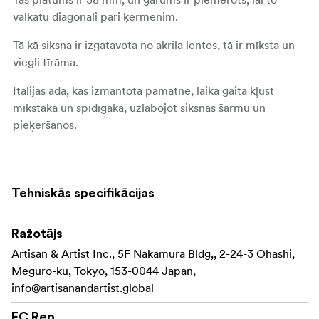
valkātu diagonāli pāri ķermenim.
Tā kā siksna ir izgatavota no akrila lentes, tā ir mīksta un
viegli tīrāma.
Itālijas āda, kas izmantota pamatnē, laika gaitā kļūst
mīkstāka un spīdīgāka, uzlabojot siksnas šarmu un
pieķeršanos.
Smalki kniedīši ar zvaigznīti (*) ir akcents, kas piešķir
diskrētu spīdumu.
Tehniskās specifikācijas
Lūdzu, ņemiet vērā, ka siksnai ir lentes tipa
piestiprināšanas sistēma. Izmantojot trīsstūrveida
gredzenu, to var piestiprināt arī pie kamerām ar acs
Ražotājs
caurumiem.
Artisan & Artist Inc., 5F Nakamura Bldg,, 2-24-3 Ohashi,
Meguro-ku, Tokyo, 153-0044 Japan,
Ražots Japānā
info@artisanandartist.global
Specifikācijas
EC Rep