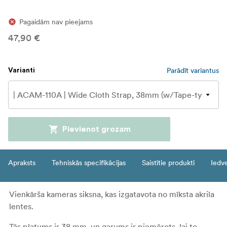
Pagaidām nav pieejams
47,90 €
Parādīt variantus
Varianti
Pievienot grozam
Apraksts
Tehniskās specifikācijas
Saistītie produkti
Iedv
Vienkārša kameras siksna, kas izgatavota no mīksta akrila
lentes.
Tās platums ir 38 mm, un garums ir piemērots, lai to