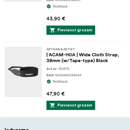
EAN
Noliktavā
43,90 €
Pievienot grozam
ARTISAN & ARTIST
| ACAM-110A | Wide Cloth Strap,
38mm (w/Tape-type) Black
130370
Art.nr.
4530445594544
EAN
Noliktavā
47,90 €
Pievienot grozam