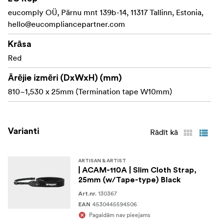
Izmēri: (garums x platums) 810–1530 x 38 mm (galas
eucomply OÜ, Pärnu mnt 139b-14, 11317 Tallinn, Estonia,
lenta W10mm)
hello@eucompliancepartner.com
Materiāls: akrils, āda, poliesters
Krāsa
Red
Ārējie izmēri (DxWxH) (mm)
810~1,530 x 25mm (Termination tape W10mm)
Varianti
Rādīt kā
ARTISAN & ARTIST
| ACAM-110A | Slim Cloth Strap,
25mm (w/Tape-type) Black
130367
Art.nr.
4530445594506
EAN
Pagaidām nav pieejams