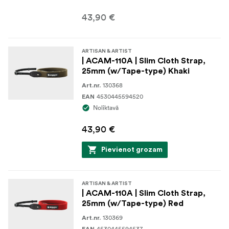
43,90 €
ARTISAN & ARTIST
| ACAM-110A | Slim Cloth Strap,
25mm (w/Tape-type) Khaki
130368
Art.nr.
4530445594520
EAN
Noliktavā
43,90 €
Pievienot grozam
ARTISAN & ARTIST
| ACAM-110A | Slim Cloth Strap,
25mm (w/Tape-type) Red
130369
Art.nr.
4530445594537