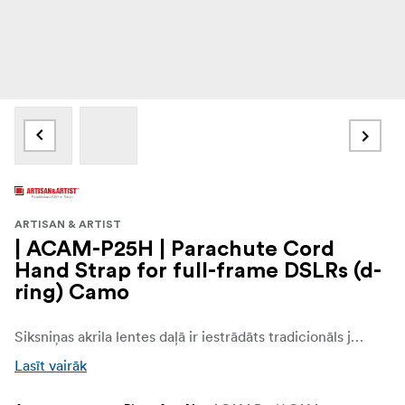
ARTISAN & ARTIST
| ACAM-P25H | Parachute Cord
Hand Strap for full-frame DSLRs (d-
ring) Camo
Siksniņas akrila lentes daļā ir iestrādāts tradicionāls japāņu elements ar svītrainu pinuma rakstu. Pateicoties mīkstajam materiālam, siksniņa apguļ plaukstu. Savienojumā starp parakordu un lenti izmantota augstas kvalitātes āda, un to rūpīgi sašuj un nostiprina prasmīgi amatnieki, nodrošinot pietiekamu izturību.
Lasīt vairāk