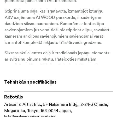
piemērota pilna kadra DSLR kamerām.
Stiprinājuma daļa, kas izgatavota, izmantojot izturīgu
ASV uzņēmuma ATWOOD parakordu, ir saderīga ar
daudziem siksnu caurumiem. Kamerām ar lentes tipa
savienojumiem jūs varat tieši piestiprināt cilpu, savukārt
kamerām ar cilpas savienojumiem savienošanai varat
izmantot komplektā iekļauto trīsstūrveida gredzenu.
Siksnas akrila lentes daļā ir tradicionāls japāņu elements
ar svītrainu pinuma rakstu. Pateicoties mīkstajam
materiālam, siksna labi pieguļ plaukstai. Paracord un
lentes savienojumam izmantota augstas kvalitātes āda, un
to rūpīgi sašuj un nostiprina prasmīgi amatnieki,
Tehniskās specifikācijas
nodrošinot pietiekamu izturību. Pateicoties parakordam
ar lielisku izturību, šī ir izcila siksna, kas spēj izturēt
lielāku kameru, piemēram, DSLR, svaru.
Ražotājs
Artisan & Artist Inc., 5F Nakamura Bldg,, 2-24-3 Ohashi,
Specifikācija
Meguro-ku, Tokyo, 153-0044 Japan,
info@artisanandartist.global