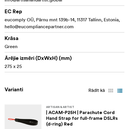
Izmēri: (garums x platums) 275 x 25 mm
EC Rep
Materiāls: Materiāls: neilons, akrils, āda
eucomply OÜ, Pärnu mnt 139b-14, 11317 Tallinn, Estonia,
hello@eucompliancepartner.com
Krāsa
Green
Ārējie izmēri (DxWxH) (mm)
275 x 25
Varianti
Rādīt kā
ARTISAN & ARTIST
| ACAM-P25H | Parachute Cord
Hand Strap for full-frame DSLRs
(d-ring) Red