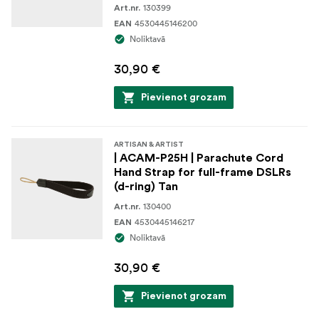
130399
Art.nr.
4530445146200
EAN
Noliktavā
30,90 €
Pievienot grozam
ARTISAN & ARTIST
| ACAM-P25H | Parachute Cord
Hand Strap for full-frame DSLRs
(d-ring) Tan
130400
Art.nr.
4530445146217
EAN
Noliktavā
30,90 €
Pievienot grozam