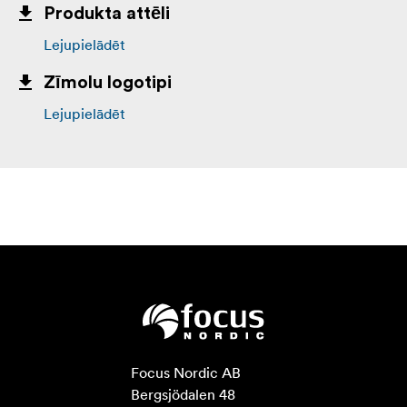
Produkta attēli
Lejupielādēt
Zīmolu logotipi
Lejupielādēt
Focus Nordic AB

Bergsjödalen 48
