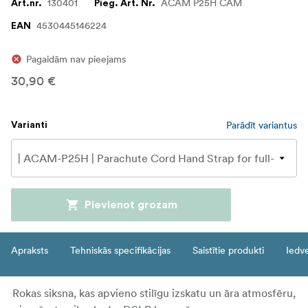
130401
ACAM P25H CAM
Art.nr.
Pieg. Art. Nr.
4530445146224
EAN
Pagaidām nav pieejams
30,90 €
Parādīt variantus
Varianti
Pievienot grozam
Apraksts
Tehniskās specifikācijas
Saistītie produkti
Iedv
Rokas siksna, kas apvieno stilīgu izskatu un āra atmosfēru,