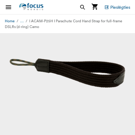
Pieslēgties
...
Home
I ACAM-P25H I Parachute Cord Hand Strap for full-frame
DSLRs (d-ring) Camo