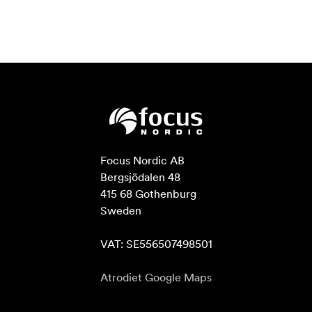
Focus Nordic AB

Bergsjödalen 48

415 68 Gothenburg

Sweden

VAT: SE556507498501
Atrodiet Google Maps