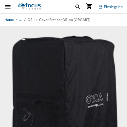
Pieslēgties
...
Home
OR-110 Cover Prot. for OR-48 (ORCART)