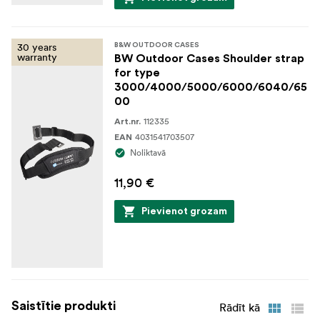
30 years
B&W OUTDOOR CASES
warranty
BW Outdoor Cases Shoulder strap
for type
3000/4000/5000/6000/6040/65
00
112335
Art.nr.
4031541703507
EAN
Noliktavā
11,90 €
Pievienot grozam
Saistītie produkti
Rādīt kā