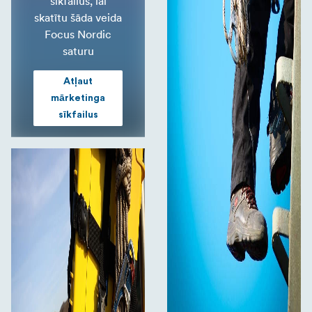
sīkfailus, lai
skatītu šāda veida
Focus Nordic
saturu
Atļaut
mārketinga
sīkfailus