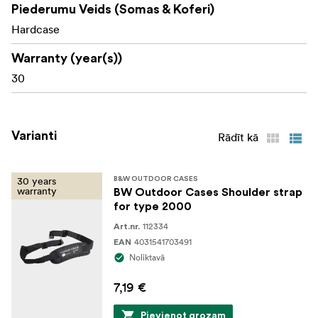
Piederumu Veids (Somas & Koferi)
Hardcase
Warranty (year(s))
30
Varianti
Rādīt kā
30 years
B&W OUTDOOR CASES
warranty
BW Outdoor Cases Shoulder strap
for type 2000
112334
Art.nr.
4031541703491
EAN
Noliktavā
7,19 €
Pievienot grozam