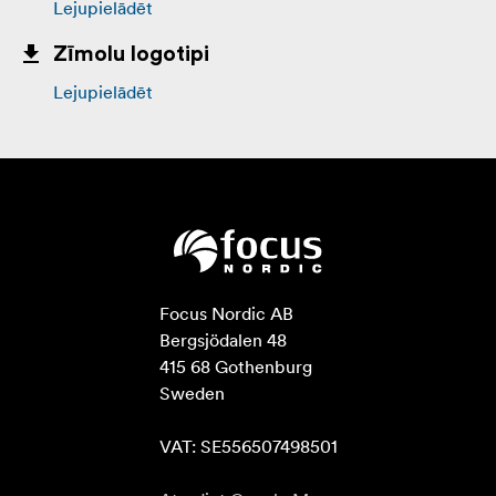
Lejupielādēt
Zīmolu logotipi
Lejupielādēt
Focus Nordic AB

Bergsjödalen 48

415 68 Gothenburg

Sweden

VAT: SE556507498501