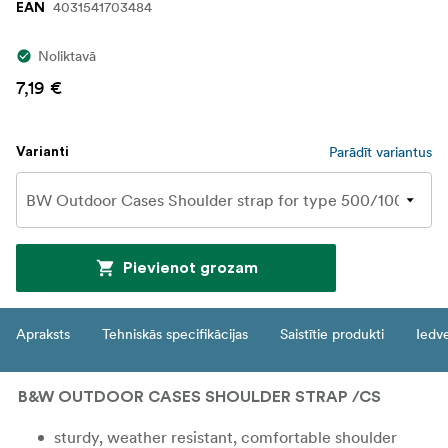
4031541703484
EAN
Noliktavā
7,19 €
Parādīt variantus
Varianti
Pievienot grozam
Apraksts
Tehniskās specifikācijas
Saistītie produkti
Iedv
B&W OUTDOOR CASES SHOULDER STRAP /CS
sturdy, weather resistant, comfortable shoulder