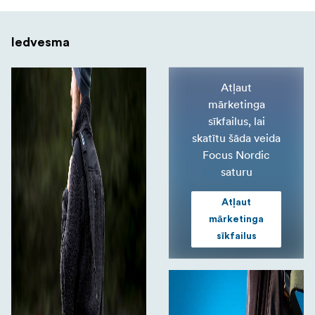
Iedvesma
Atļaut
mārketinga
sīkfailus, lai
skatītu šāda veida
Focus Nordic
saturu
Atļaut
mārketinga
sīkfailus