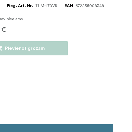
TLM-170VR
672255008348
Pieg. Art. Nr.
EAN
nav pieejams
 €
Pievienot grozam