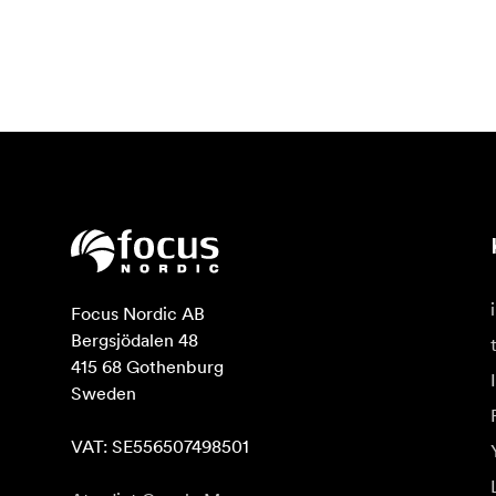
Focus Nordic AB

Bergsjödalen 48

415 68 Gothenburg

Sweden

VAT: SE556507498501