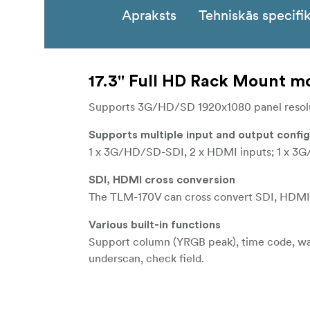
Apraksts
Tehniskās specifik
17.3'' Full HD Rack Mount m
Supports 3G/HD/SD 1920x1080 panel resolu
Supports multiple input and output confi
1 x 3G/HD/SD-SDI, 2 x HDMI inputs; 1 x 3G
SDI, HDMI cross conversion
The TLM-170V can cross convert SDI, HDMI vid
Various built-in functions
Support column (YRGB peak), time code, wav
underscan, check field.
**Tally light included. **Best use for live pro