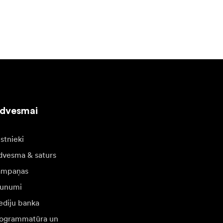
edvesmai
stnieki
dvesma & saturs
ampaņas
unumi
diju banka
ogrammatūra un