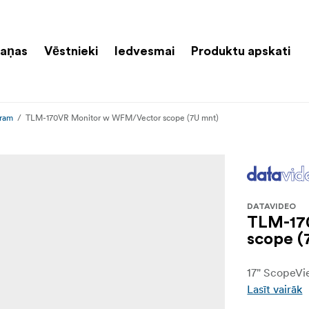
aņas
Vēstnieki
Iedvesmai
Produktu apskati
oram
TLM-170VR Monitor w WFM/Vector scope (7U mnt)
DATAVIDEO
TLM-17
scope (
17" ScopeVi
Lasīt vairāk