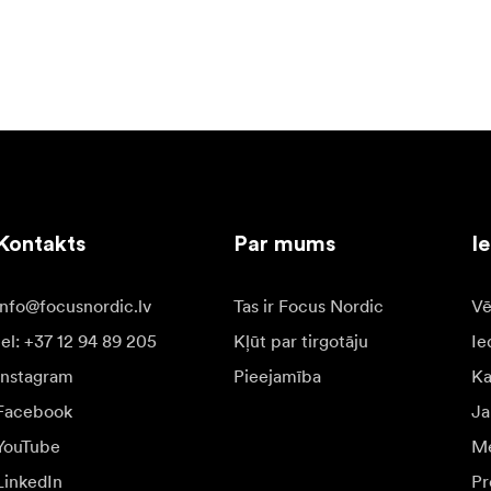
Kontakts
Par mums
I
info@focusnordic.lv
Tas ir Focus Nordic
Vē
tel: +37 12 94 89 205
Kļūt par tirgotāju
Ie
Instagram
Pieejamība
K
Facebook
Ja
YouTube
Me
LinkedIn
Pr