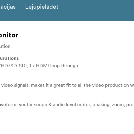
ācijas
Lejupielādēt
onitor
tion.
gurations
/HD/SD-SDI, 1 x HDMI loop through.
eo signals, makes it a great fit to all the video production 
eform, vector scope & audio level meter, peaking, zoom, pix 
duction.