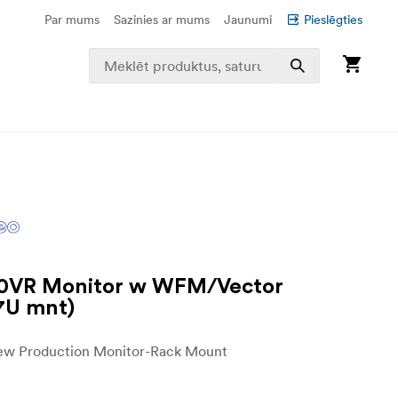
Par mums
Sazinies ar mums
Jaunumi
Pieslēgties
0VR Monitor w WFM/Vector
7U mnt)
ew Production Monitor-Rack Mount