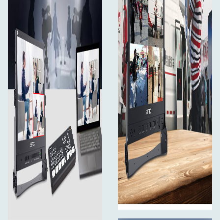
Tiešraides apraides monitors
ATEM156 monitors ir veids, kā par pieejamu cenu
izveidot neticamas programmas uzreiz no tiešraides
notikumiem! Tas ir ļoti piemērots izmantošanai
raidorganizācijām, sporta tiešraidēm, koncertiem,
lekcijām un semināriem, elektroniskā sporta un spēļu
sacensībām, tīmekļa raidorganizācijām un citiem
scenārijiem. Tas var apmierināt jūsu iekštelpu un āra
daudzkameru novērošanas vajadzības.