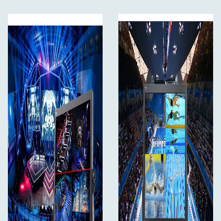
Elastīga strāvas padeve
ATEM156 monitora aizmugure ir aprīkota ar 12 V
līdzstrāvas ieeju un V stiprinājuma akumulatora plāksni.
Varat pievienot tā 12 V līdzstrāvas ieeju nepārtrauktai
strāvas padevei, vai arī uz V stiprinājuma akumulatora
plāksnes varat uzstādīt V veida stiprinājuma uzlādējamu
akumulatoru, lai lietotu mobilās lietojumprogrammas.
Uzņemšanai ārpus telpām varat izmantot ārēju
akumulatoru, kā arī varat pievienot standarta līdzstrāvas
padevi, ja to izmantojat nojumē vai pēcapstrādes telpā.
Pievienojiet kameras atbalstam vai pakariniet to
jebkur
U veida stiprinājumam ir trīs stiprinājuma punkti.
Standarta izmēra stiprinājuma punkti atvieglo montāžu
un ir saderīgi ar trešo personu takelāžas aprīkojumu.
Izmantojot 1/4 collu caurumus, jūs varat to pakārt uz
platformām vai piestiprināt pie kameras atbalsta un