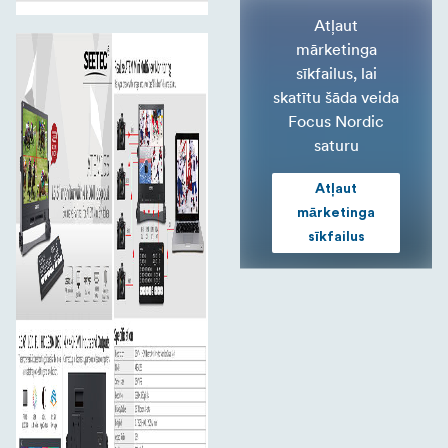
Atļaut
mārketinga
sīkfailus, lai
skatītu šāda veida
Focus Nordic
saturu
Atļaut
mārketinga
sīkfailus