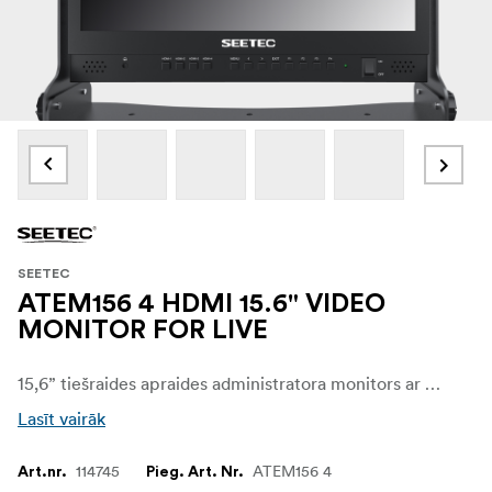
SEETEC
ATEM156 4 HDMI 15.6" VIDEO
MONITOR FOR LIVE
15,6” tiešraides apraides administratora monitors ar četru HDMI ieeju.
Lasīt vairāk
114745
ATEM156 4
Art.nr.
Pieg. Art. Nr.