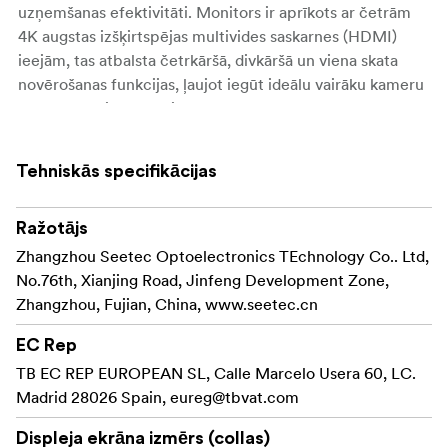
uzņemšanas efektivitāti. Monitors ir aprīkots ar četrām
4K augstas izšķirtspējas multivides saskarnes (HDMI)
ieejām, tas atbalsta četrkāršā, divkāršā un viena skata
novērošanas funkcijas, ļaujot iegūt ideālu vairāku kameru
novērošanu jebkurā vietā! Tas satur fokusa pārbaudes
funkcijas, piemēram, Focus Peaking (asuma korekcija)
False Color (viltus krāsas) un Pixel to Pixel (no pikseļa līdz
Tehniskās specifikācijas
pikselim), lai palīdzētu iegūt asus attēlus. Monitoram ir
kadrēšanas funkcijas, piemēram, Center Marker (centra
marķieris), Safety Marker (drošības marķieris), Grid
Ražotājs
Marker (režģa marķieris), lai nepieļautu ekrāna
Zhangzhou Seetec Optoelectronics TEchnology Co.. Ltd,
pārslēgšanos tiešraides laikā, lai tiešraides laikā atstātu
No.76th, Xianjing Road, Jinfeng Development Zone,
pareizu vietu citām funkcijām. Tas ietver arī citas
Zhangzhou, Fujian, China, www.seetec.cn
noderīgas funkcijas, piemēram, Image Zoom (attēla
EC Rep
tālummaiņa), Check Field (lauka pārbaude), Image Freeze
(attēla fiksēšana), Color Temperature Adjustment (krāsu
TB EC REP EUROPEAN SL, Calle Marcelo Usera 60, LC.
temperatūras pielāgošana) utt.
Madrid 28026 Spain,
eureg@tbvat.com
Displeja ekrāna izmērs (collas)
15,6” LCD, pilnīga HD 1920x1080 izšķirtspēja