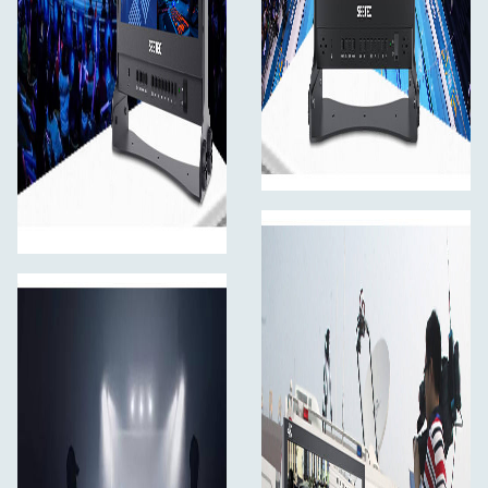
izmantot kā monitoru visai komandai. Un jūs varat to arī
iestatīt uz galda, lai novērotu.
VESA montāžas punkti
Komplektā iekļautie VESA stiprinājuma punkti nozīmē, ka
jums nav jāmontē ATEM156 monitors uz plaukta, jo, ja
vēlaties uzstādīt apraides monitoru kabīnēs, pie sienām
vai jebkur citur, kur nepieciešams, varat izmantot plašu
datora monitora montāžas aparatūras klāstu!
Alumīnija metāla rāmis
ATEM156 monitora rāmis ir izgatavots no īpaši izturīga un
viegla gaisa kuģa klases alumīnija. ATEM156 svars ir tikai
1,57 kg (bez turētāja), un šim metāla materiālam ir ļoti
izturīgas un ilgi kalpojošas īpašības, kas piemērots
augstas intensitātes producēšanai, piemēram, mobilai
uzņemšanai, uzņemšanai uz vietas vai tiešraidei.