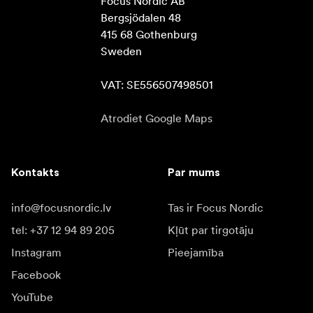
Focus Nordic AB

Bergsjödalen 48

415 68 Gothenburg

Sweden

VAT: SE556507498501
Atrodiet Google Maps
Kontakts
Par mums
info@focusnordic.lv
Tas ir Focus Nordic
tel: +37 12 94 89 205
Kļūt par tirgotāju
Instagram
Pieejamība
Facebook
YouTube