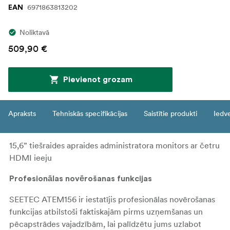
6971863813202
EAN
Noliktavā
509,90 €
Pievienot grozam
Apraksts
Tehniskās specifikācijas
Saistītie produkti
Iedv
15,6” tiešraides apraides administratora monitors ar četru
HDMI ieeju
Profesionālas novērošanas funkcijas
SEETEC ATEM156 ir iestatījis profesionālas novērošanas
funkcijas atbilstoši faktiskajām pirms uzņemšanas un
pēcapstrādes vajadzībām, lai palīdzētu jums uzlabot