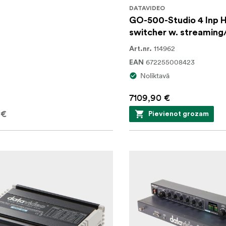
DATAVIDEO
GO-500-Studio 4 Inp 
switcher w. streaming
114962
Art.nr.
672255008423
EAN
Noliktavā
7109,90 €
 €
Pievienot grozam