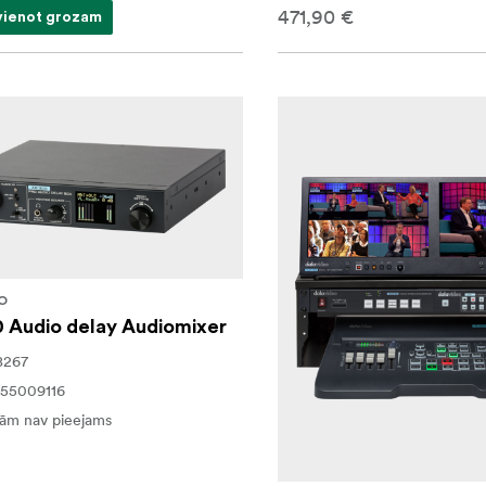
471,90 €
vienot grozam
O
 Audio delay Audiomixer
8267
55009116
ām nav pieejams