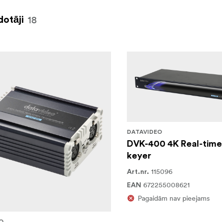
18
dotāji
DATAVIDEO
DVK-400 4K Real-tim
keyer
115096
Art.nr.
672255008621
EAN
Pagaidām nav pieejams
O