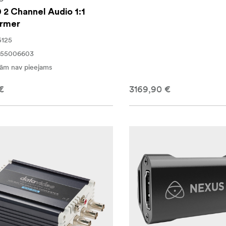
2 Channel Audio 1:1
ormer
5125
255006603
ām nav pieejams
€
3169,90 €