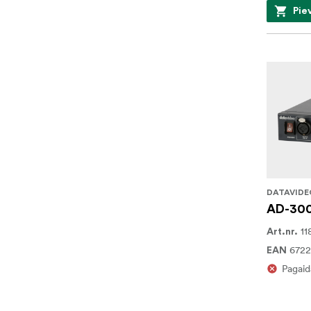
Pie
DATAVIDE
AD-300
11
Art.nr.
6722
EAN
Pagaid