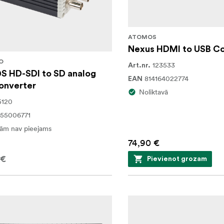
ATOMOS
Nexus HDMI to USB Co
O
123533
Art.nr.
S HD-SDI to SD analog
814164022774
EAN
onverter
Noliktavā
5120
55006771
ām nav pieejams
74,90 €
 €
Pievienot grozam