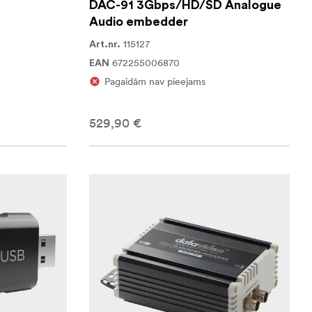
DAC-91 3Gbps/HD/SD Analogue
Audio embedder
115127
Art.nr.
672255006870
EAN
Pagaidām nav pieejams
529,90 €