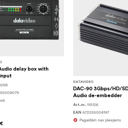
O
udio delay box with
input
DATAVIDEO
8268
DAC-90 3Gbps/HD/SD
255009079
Audio de-embedder
avā
115126
Art.nr.
672255004197
EAN
Pagaidām nav pieejams
 €