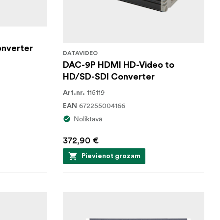
nverter
DATAVIDEO
DAC-9P HDMI HD-Video to
HD/SD-SDI Converter
115119
Art.nr.
672255004166
EAN
Noliktavā
372,90 €
Pievienot grozam