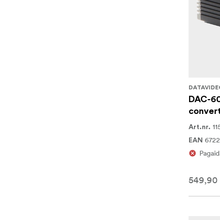
DATAVIDE
DAC-60
conver
11
Art.nr.
672
EAN
Pagaid
549,90