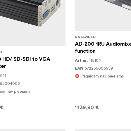
DATAVIDEO
AD-200 1RU Audiomixe
function
O
 HD/ SD-SDI to VGA
115104
Art.nr.
ter
672255006559
EAN
5121
Pagaidām nav pieejams
255004005
ām nav pieejams
 €
1439,90 €