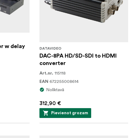
r w delay
DATAVIDEO
DAC-8PA HD/SD-SDI to HDMI
converter
115118
Art.nr.
672255008614
EAN
Noliktavā
312,90 €
Pievienot grozam