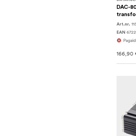
DAC-80 
transf
11
Art.nr.
672
EAN
Pagaid
166,90 