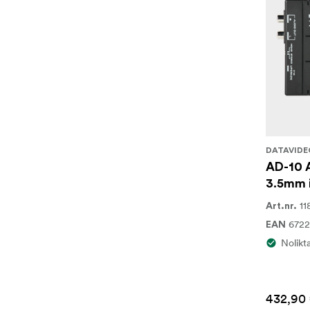
DATAVIDE
AD-10 A
3.5mm 
11
Art.nr.
672
EAN
Nolikt
432,90