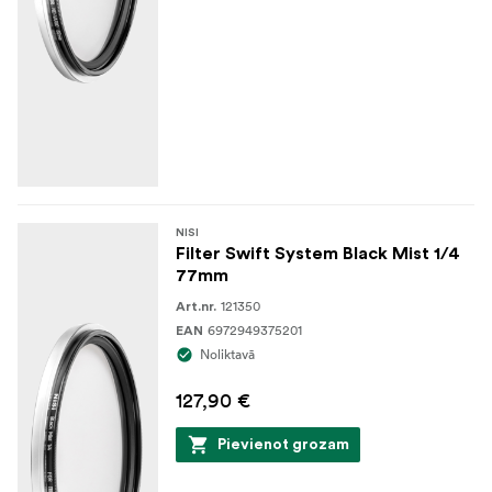
NISI
Filter Swift System Black Mist 1/4
77mm
121350
Art.nr.
6972949375201
EAN
Noliktavā
127,90 €
Pievienot grozam