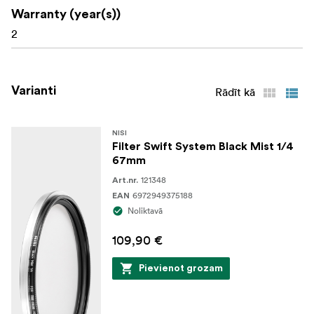
Warranty (year(s))
2
Varianti
Rādīt kā
NISI
Filter Swift System Black Mist 1/4
67mm
121348
Art.nr.
6972949375188
EAN
Noliktavā
109,90 €
Pievienot grozam