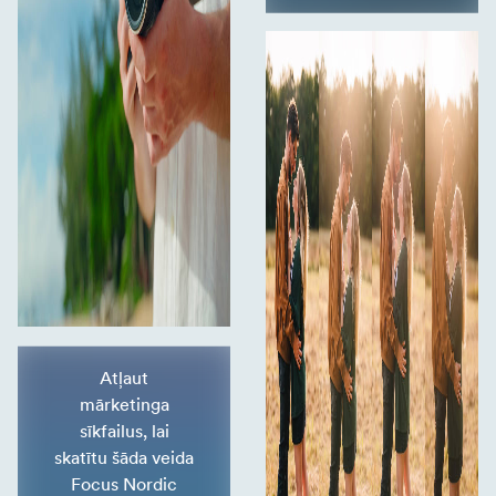
Atļaut
mārketinga
sīkfailus, lai
skatītu šāda veida
Focus Nordic