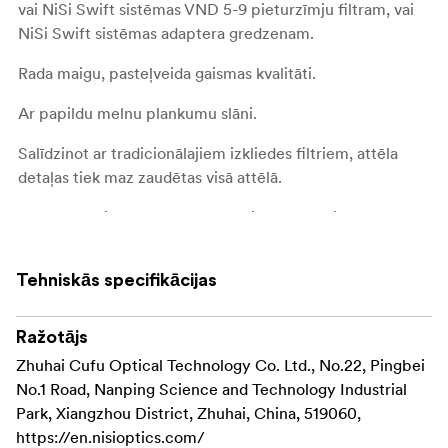
vai NiSi Swift sistēmas VND 5-9 pieturzīmju filtram, vai
NiSi Swift sistēmas adaptera gredzenam.
Rada maigu, pasteļveida gaismas kvalitāti.
Ar papildu melnu plankumu slāni.
Salīdzinot ar tradicionālajiem izkliedes filtriem, attēla
detaļas tiek maz zaudētas visā attēlā.
Nano pārklājums, ūdensnecaurlaidīgs un antirefleksīvs
pārklājums.
Tehniskās specifikācijas
Pieejami 49, 52, 55, 58, 62, 67, 72, 77, 82 un 95 mm
izmēri.
Ražotājs
Zhuhai Cufu Optical Technology Co. Ltd., No.22, Pingbei
No.1 Road, Nanping Science and Technology Industrial
Park, Xiangzhou District, Zhuhai, China, 519060,
https://en.nisioptics.com/