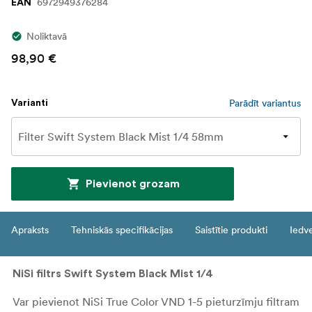
6972949376284
EAN
Noliktavā
98,90 €
Parādīt variantus
Varianti
Pievienot grozam
Apraksts
Tehniskās specifikācijas
Saistītie produkti
Iedv
NiSi filtrs Swift System Black Mist 1/4
Var pievienot NiSi True Color VND 1-5 pieturzīmju filtram