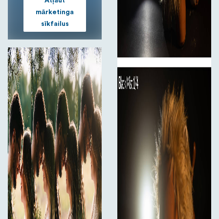
Atļaut
mārketinga
sīkfailus