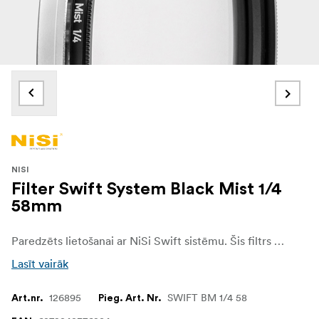
NISI
Filter Swift System Black Mist 1/4
58mm
Paredzēts lietošanai ar NiSi Swift sistēmu. Šis filtrs piešķir jūsu attēliem papildu dimensiju un raksturu. Gaismas avoti iegūst patīkamu izkliedi, bet ēnas saglabā savu toni un melnumu. Tajā pašā laikā tas arī samazina kontrastu un mīkstina grumbas un plankumus, kas to padara lieliski piemērotu portretu uzņemšanai.
Lasīt vairāk
126895
SWIFT BM 1/4 58
Art.nr.
Pieg. Art. Nr.