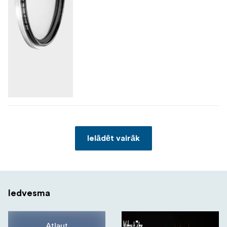
Ielādēt vairāk
Iedvesma
Atļaut