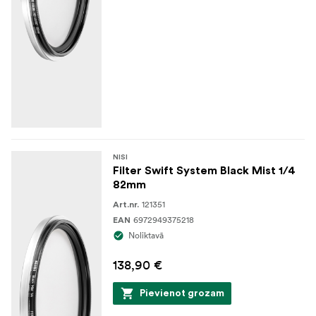
NISI
Filter Swift System Black Mist 1/4
82mm
121351
Art.nr.
6972949375218
EAN
Noliktavā
138,90 €
Pievienot grozam