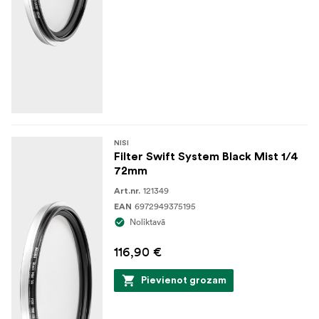
NISI
Filter Swift System Black Mist 1/4
72mm
121349
Art.nr.
6972949375195
EAN
Noliktavā
116,90 €
Pievienot grozam