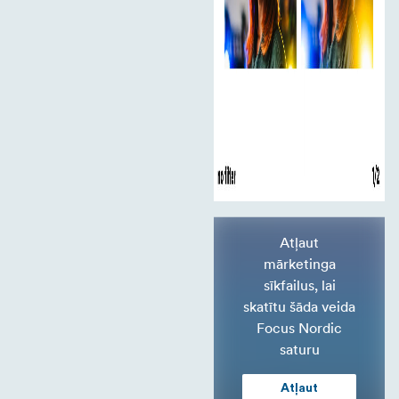
Atļaut
mārketinga
sīkfailus, lai
skatītu šāda veida
Focus Nordic
saturu
Atļaut