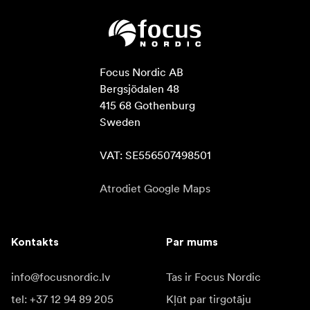
Focus Nordic AB

Bergsjödalen 48

415 68 Gothenburg

Sweden

VAT: SE556507498501
Atrodiet Google Maps
Kontakts
Par mums
info@focusnordic.lv
Tas ir Focus Nordic
tel: +37 12 94 89 205
Kļūt par tirgotāju