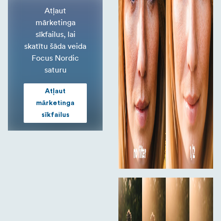
Atļaut
mārketinga
sīkfailus, lai
skatītu šāda veida
Focus Nordic
saturu
Atļaut
mārketinga
sīkfailus