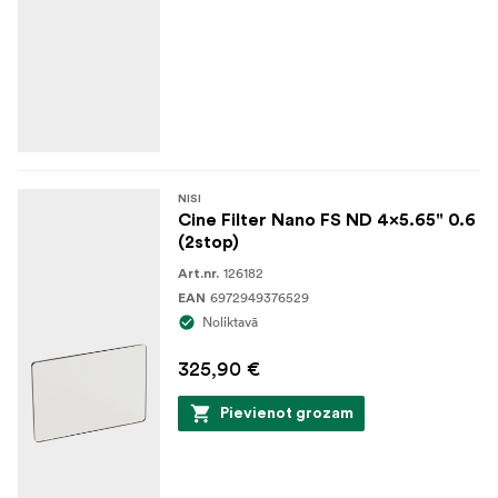
NISI
Cine Filter Nano FS ND 4x5.65" 0.6
(2stop)
126182
Art.nr.
6972949376529
EAN
Noliktavā
325,90 €
Pievienot grozam