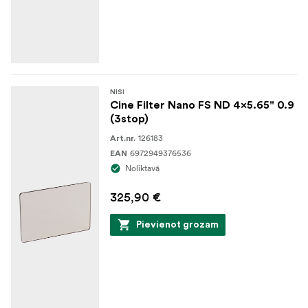
NISI
Cine Filter Nano FS ND 4x5.65" 0.9
(3stop)
126183
Art.nr.
6972949376536
EAN
Noliktavā
325,90 €
Pievienot grozam