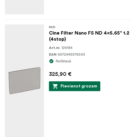
NISI
Cine Filter Nano FS ND 4x5.65" 1.2
(4stop)
126184
Art.nr.
6972949376543
EAN
Noliktavā
325,90 €
Pievienot grozam