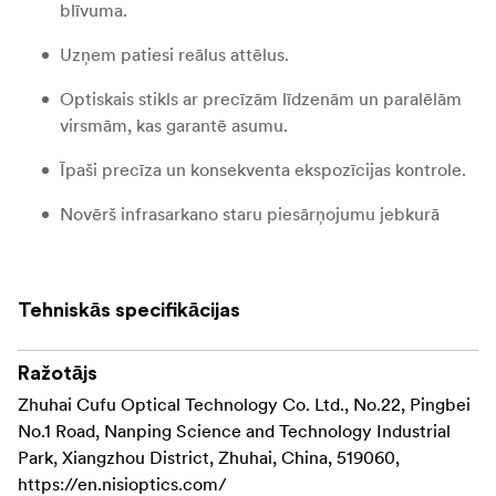
blīvuma.
Uzņem patiesi reālus attēlus.
Optiskais stikls ar precīzām līdzenām un paralēlām
virsmām, kas garantē asumu.
Īpaši precīza un konsekventa ekspozīcijas kontrole.
Novērš infrasarkano staru piesārņojumu jebkurā
kamerā.
Titāna pārklājums nodrošina ilgu filtra kalpošanas
Tehniskās specifikācijas
laiku.
Hidrofobisks un oleofobisks pārklājums ērtai un ātrai
Ražotājs
tīrīšanai.
Zhuhai Cufu Optical Technology Co. Ltd., No.22, Pingbei
Modernākais pretatstarojošais pārklājums samazina
No.1 Road, Nanping Science and Technology Industrial
atspīdumus un saglabā kopējo kontrastu.
Park, Xiangzhou District, Zhuhai, China, 519060,
https://en.nisioptics.com/