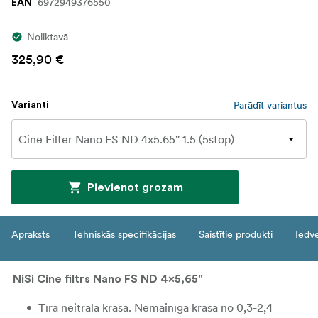
6972949376550
EAN
Noliktavā
325,90 €
Parādīt variantus
Varianti
Pievienot grozam
Apraksts
Tehniskās specifikācijas
Saistītie produkti
Iedv
NiSi Cine filtrs Nano FS ND 4x5,65"
Tīra neitrāla krāsa. Nemainīga krāsa no 0,3-2,4