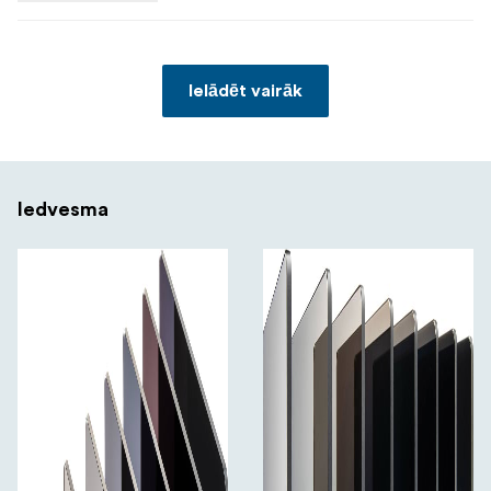
Ielādēt vairāk
Iedvesma