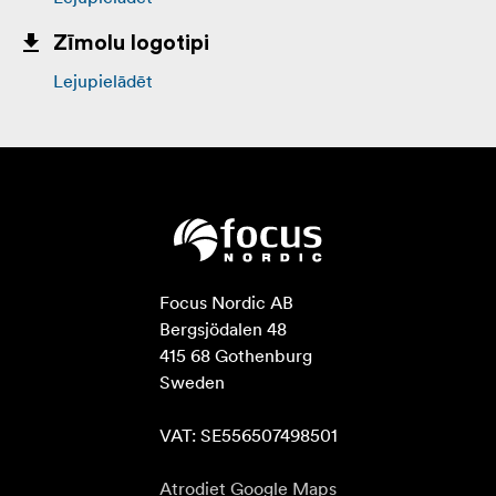
Zīmolu logotipi
Lejupielādēt
Focus Nordic AB

Bergsjödalen 48

415 68 Gothenburg

Sweden

VAT: SE556507498501
Atrodiet Google Maps