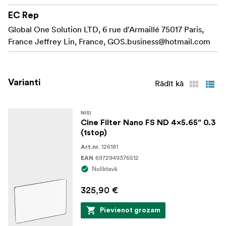
Optiskās īpašības ir nemainīgi stabilas un laika gaitā
neizbalē.
EC Rep
Global One Solution LTD, 6 rue d'Armaillé 75017 Paris,
:
Piegādājams turpmāk minētajos modeļos
France Jeffrey Lin, France,
GOS.business@hotmail.com
Izmērs: 4 "x5,65" Apstājas: 0,3 , 0,6 , 0,9 , 1,2 , 1,5 , 1,8 , 2,1
un 2,4.
Varianti
Rādīt kā
NISI
Cine Filter Nano FS ND 4x5.65" 0.3
(1stop)
126181
Art.nr.
6972949376512
EAN
Noliktavā
325,90 €
Pievienot grozam