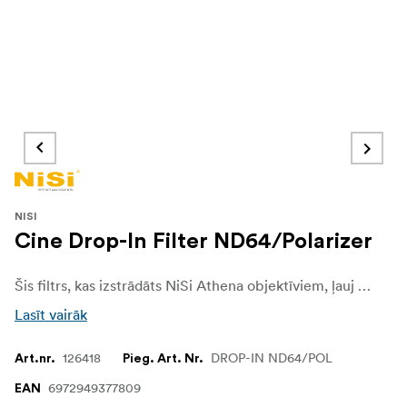
NISI
Cine Drop-In Filter ND64/Polarizer
Šis filtrs, kas izstrādāts NiSi Athena objektīviem, ļauj izmantot garākus slēdža ātrumus un plašākas diafragmas, vienlaikus palīdzot samazināt atspīdumus un spīdumu, atfiltrējot gaismu, kas polarizējusies, atspoguļojoties no nemetāliskas virsmas. Pateicoties augstas kvalitātes optiskajam stiklam un pilna spektra neitralitātei, katrs kadrs kļūst par soli tuvāk perfekcijai.
Lasīt vairāk
126418
DROP-IN ND64/POL
Art.nr.
Pieg. Art. Nr.
6972949377809
EAN