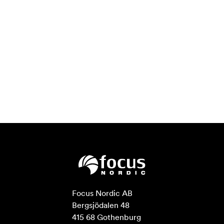
Focus Nordic AB

Bergsjödalen 48

415 68 Gothenburg
