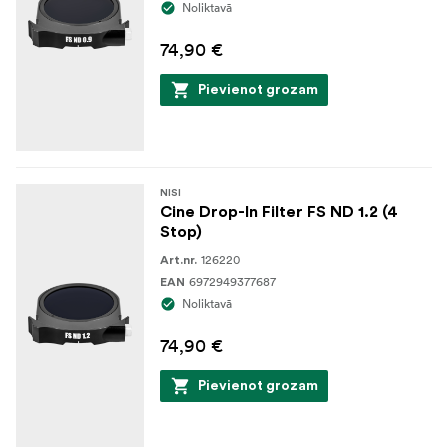
Noliktavā
Komplektā ietilpst ērts pārnēsāšanas futrālis vieglai
74,90 €
transportēšanai
Pievienot grozam
NISI
Cine Drop-In Filter FS ND 1.2 (4
Stop)
126220
Art.nr.
6972949377687
EAN
Noliktavā
74,90 €
Pievienot grozam