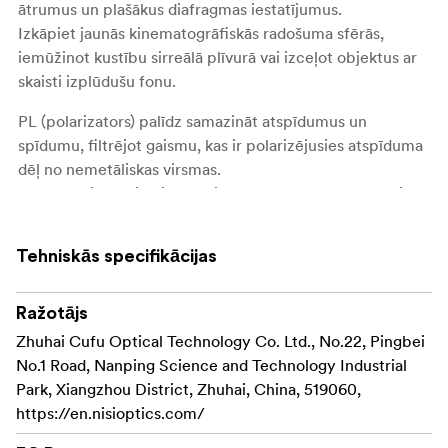
ātrumus un plašākus diafragmas iestatījumus.
Izkāpiet jaunās kinematogrāfiskās radošuma sfērās,
iemūžinot kustību sirreālā plīvurā vai izceļot objektus ar
skaisti izplūdušu fonu.
PL (polarizators) palīdz samazināt atspīdumus un
spīdumu, filtrējot gaismu, kas ir polarizējusies atspīduma
dēļ no nemetāliskas virsmas.
Rezultātā ievērojami samazinās spīdums un atspīdumi no
nemetāliskām virsmām, kā arī palielinās debesu un
lapotnes krāsu piesātinājums.
Tehniskās specifikācijas
NiSi ATHENA FS ND Drop-In filtrs nav vienkārši filtrs; tas
ir apliecinājums NiSi nelokāmajai apņemšanās nodrošināt
Ražotājs
optisko izcilību.
Zhuhai Cufu Optical Technology Co. Ltd., No.22, Pingbei
Pateicoties NiSi Optical Nano Coating tehnoloģijai, šis
No.1 Road, Nanping Science and Technology Industrial
dārgakmens garantē pilna spektra neitralitāti, nodrošinot
Park, Xiangzhou District, Zhuhai, China, 519060,
autentiskus, dzīvesdabīgus kinematogrāfiskus rezultātus.
https://en.nisioptics.com/
Katrs kadrs saglabā sākotnējo krāsu precizitāti un