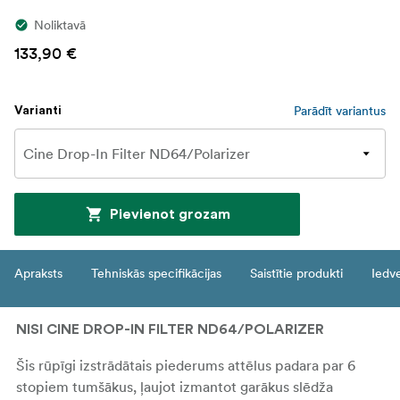
Noliktavā
133,90 €
Parādīt variantus
Varianti
Pievienot grozam
Apraksts
Tehniskās specifikācijas
Saistītie produkti
Iedv
NISI CINE DROP-IN FILTER ND64/POLARIZER
Šis rūpīgi izstrādātais piederums attēlus padara par 6
stopiem tumšākus, ļaujot izmantot garākus slēdža