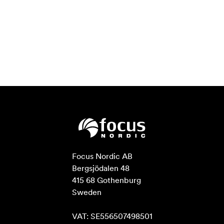
Focus Nordic AB

Bergsjödalen 48

415 68 Gothenburg

Sweden

VAT: SE556507498501