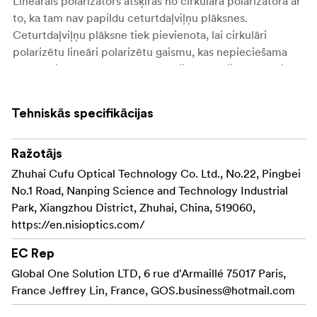
Lineārais polarizators atšķiras no cirkulārā polarizatora ar
to, ka tam nav papildu ceturtdaļviļņu plāksnes.
Ceturtdaļviļņu plāksne tiek pievienota, lai cirkulāri
polarizētu lineāri polarizētu gaismu, kas nepieciešama
automātiskās fokusa un ekspozīcijas funkciju darbībai.
Tā kā lineārais polarizators sadala un filtrē gaismu,
kameras autofokusa un ekspozīcijas precizitāte
Tehniskās specifikācijas
lietošanas laikā tiek traucēta.
Kad gaisma tiek cirkulāri polarizēta, šīs funkcijas var
izmantot.
Ražotājs
Zhuhai Cufu Optical Technology Co. Ltd., No.22, Pingbei
Šo filtru ieteicams izmantot, ja neizmanto kameras
No.1 Road, Nanping Science and Technology Industrial
ekspozīcijas mērīšanu vai autofokusu. Tas ir
Park, Xiangzhou District, Zhuhai, China, 519060,
izgatavots, izmantojot procesu, kurā polarizācijas
https://en.nisioptics.com/
plēves slānis tiek laminēts starp diviem optiskā stikla
gabaliem. Pēc tam stikla slāņi tiek noslīpēti, lai
EC Rep
saglabātu attēla asumu.
Global One Solution LTD, 6 rue d'Armaillé 75017 Paris,
France Jeffrey Lin, France,
GOS.business@hotmail.com
Palīdz samazināt atspīdumus un spīdumu, filtrējot
gaismu, kas ir polarizējusies atspīduma dēļ no