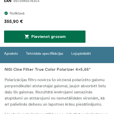
6972949374303
EAN
Noliktavā
355,90 €
Pievienot grozam
Apraksts
Tehniskās specifikācijas
Lejupielādēt
NiSi Cine Filter True Color Polarizer 4x5,65"
Polarizācijas filtrs novirza šo virzienā polarizēto gaismu
perpendikulāri atstarotajai gaismai, ļaujot absorbēt lielu
daļu šīs gaismas. Rezultātā ievērojami samazinās
atspīdumi un atstarojumi no nemetāliskām virsmām, kā
arī palielinās debesu un lapotnes krāsu piesātinājums.