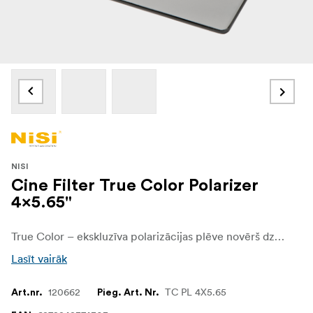
NISI
Cine Filter True Color Polarizer
4x5.65"
True Color – ekskluzīva polarizācijas plēve novērš dzelteno nokrāsu, kas raksturīga lielākajai daļai CPL filtru. Palīdz samazināt atspīdumus un spīdumu, filtrējot gaismu, kas ir polarizējusies, atspoguļojoties no nemetāliskas virsmas. Saules gaisma dabiski kļūst daļēji polarizēta, atspoguļojoties no gaisa molekulu elektroniem, kā rezultātā gaisma izkliedējas, radot iespaidu par miglu
Lasīt vairāk
120662
TC PL 4X5.65
Art.nr.
Pieg. Art. Nr.