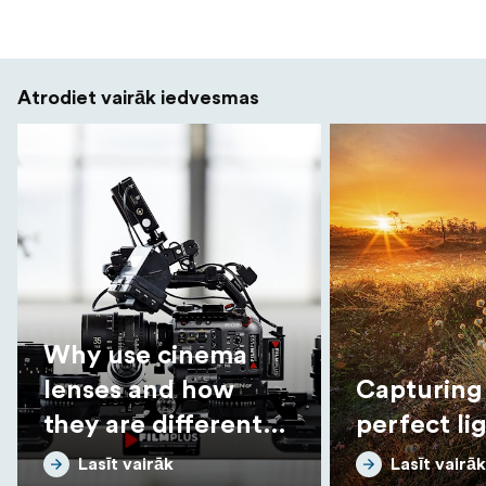
Atrodiet vairāk iedvesmas
Why use cinema
lenses and how
Capturing
they are different
perfect li
from photo lenses
Lasīt vairāk
Lasīt vairāk