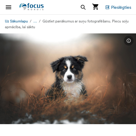
Pieslēgties
...
Uz Sākumlapu
Gūstiet panākumus ar suņu fotografēšanu. Piecu soļu
apmācība, lai sāktu