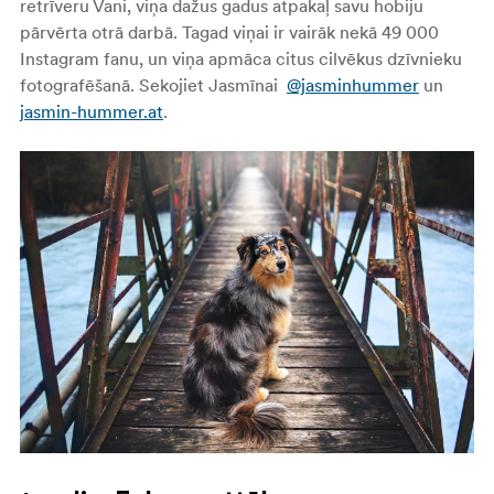
retrīveru Vani, viņa dažus gadus atpakaļ savu hobiju
pārvērta otrā darbā. Tagad viņai ir vairāk nekā 49 000
Instagram fanu, un viņa apmāca citus cilvēkus dzīvnieku
fotografēšanā. Sekojiet Jasmīnai
@jasminhummer
un
jasmin-hummer.at
.