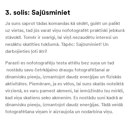
3. solis: Sajūsminiet
Ja suns saprot tādas komandas kā sēdēt, gulēt un palikt
uz vietas, tad jūs varat viņu nofotografēt praktiski jebkurā
stāvoklī. Tomēr ir svarīgi, lai viņš nezaudētu interesi un
nesāktu skatīties tukšumā. Tāpēc: Sajūsminiet! Un
darbojieties ļoti ātri!
Parasti es nofotografēju testa attēlu bez suņa un tad
nostādu savu četrkājaino draugu fotografēšanai ar
dinamisku pieeju, izmantojot daudz enerģijas un fiziskās
aktivitātes. Piemēram, ja es vēlos, lai suns skatās noteiktā
virzienā, es varu pamest akmeni, lai iemūžinātu īsu mirkli,
kad viņa skatiens seko akmenim. Es nostādu suni kadrā ar
dinamisku pieeju, izmantojot daudz enerģijas. Tādā veidā
fotografēšana viņam ir aizraujoša un nodarbina viņu.