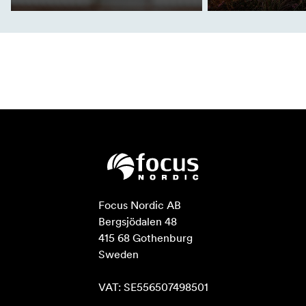
Focus Nordic AB

Bergsjödalen 48

415 68 Gothenburg

Sweden

VAT: SE556507498501