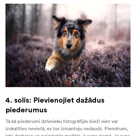
4. solis: Pievienojiet dažādus
piederumus
Tā kā piederumi dzīvnieku fotogrāfijās bieži vien var
izskatīties nevietā, es tos izmantoju nedaudz. Piemēram,
labi darbojas un neizskatās muļķīgi, ir sega ziemā. Ja suns