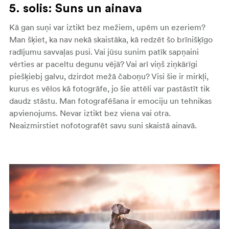
5. solis: Suns un ainava
Kā gan suņi var iztikt bez mežiem, upēm un ezeriem?
Man šķiet, ka nav nekā skaistāka, kā redzēt šo brīnišķīgo
radījumu savvaļas pusi. Vai jūsu sunim patīk sapņaini
vērties ar paceltu degunu vējā? Vai arī viņš ziņkārīgi
piešķiebj galvu, dzirdot mežā čaboņu? Visi šie ir mirkļi,
kurus es vēlos kā fotogrāfe, jo šie attēli var pastāstīt tik
daudz stāstu. Man fotografēšana ir emociju un tehnikas
apvienojums. Nevar iztikt bez viena vai otra.
Neaizmirstiet nofotografēt savu suni skaistā ainavā.