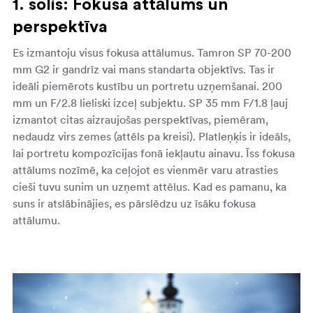
1. solis: Fokusa attālums un
perspektīva
Es izmantoju visus fokusa attālumus. Tamron SP 70-200
mm G2 ir gandrīz vai mans standarta objektīvs. Tas ir
ideāli piemērots kustību un portretu uzņemšanai. 200
mm un F/2.8 lieliski izceļ subjektu. SP 35 mm F/1.8 ļauj
izmantot citas aizraujošas perspektīvas, piemēram,
nedaudz virs zemes (attēls pa kreisi). Platleņķis ir ideāls,
lai portretu kompozīcijas fonā iekļautu ainavu. Īss fokusa
attālums nozīmē, ka ceļojot es vienmēr varu atrasties
cieši tuvu sunim un uzņemt attēlus. Kad es pamanu, ka
suns ir atslābinājies, es pārslēdzu uz īsāku fokusa
attālumu.