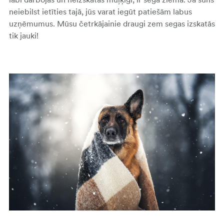
neiebilst ietīties tajā, jūs varat iegūt patiešām labus
uzņēmumus. Mūsu četrkājainie draugi zem segas izskatās
tik jauki!