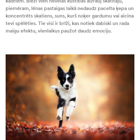
kadriem. Bieži vien nelielas kustības aizrauj skatītāju,
piemēram, lēnas pastaigas laikā nedaudz pacelta ķepa un
koncentrēts skatiens, suns, kurš noķer gardumu vai aicina
tevi spēlēties. Tie visi ir brīži, kas notiek dabiski un rada
maigu efektu, vienlaikus paužot daudz emociju.