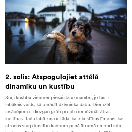
2. solis: Atspoguļojiet attēlā
dinamiku un kustību
Suņi kustībā vienmēr piesaista uzmanību, jo tas ir
labākais veids, kā parādīt dzīvnieka dabu. Diemžēl
iesācējiem ir diezgan grūti precīzi iemūžināt ātras
kustības. Taču labā ziņa ir tāda, ka ir kustības līmenis, kas
atrodas starp kustību kadriem pilnā ātrumā un portreta