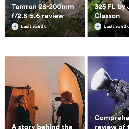
Tamron 28-200mm
325 FL by 
f/2.8-5.6 review
Classon
Lasīt vairāk
Lasīt vairāk
Comprehe
A story behind the
review of 