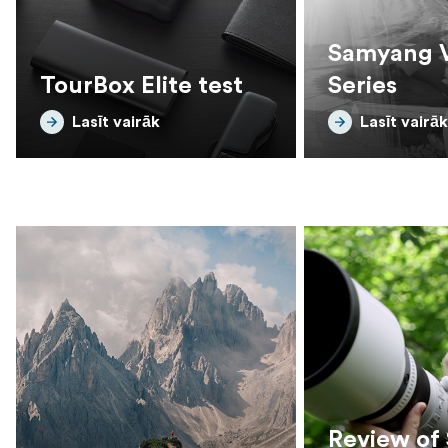
Samyang 
TourBox Elite test
Series
Lasīt vairāk
Lasīt vairāk
Review of 