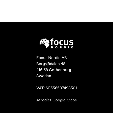
Focus Nordic AB

Bergsjödalen 48

415 68 Gothenburg

Sweden

VAT: SE556507498501
Atrodiet Google Maps