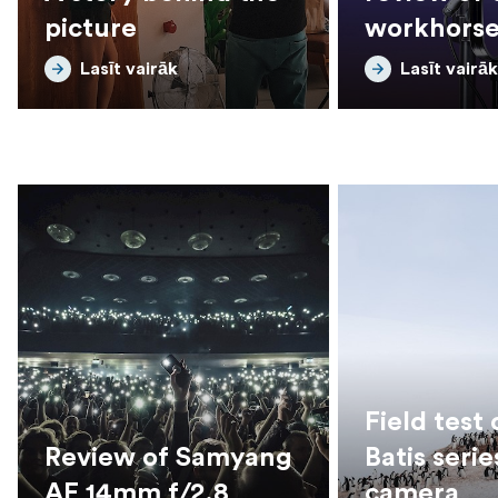
picture
workhorse
Forza 720
Lasīt vairāk
Lasīt vairāk
Field test 
Review of Samyang
Batis serie
AF 14mm f/2.8
camera