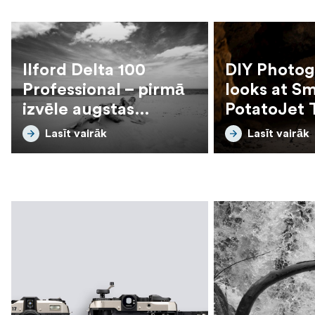
Ilford Delta 100
DIY Photo
Professional – pirmā
looks at Sm
izvēle augstas
PotatoJet 
izšķirtspējas
tripod
Lasīt vairāk
Lasīt vairāk
melnbaltiem attēliem