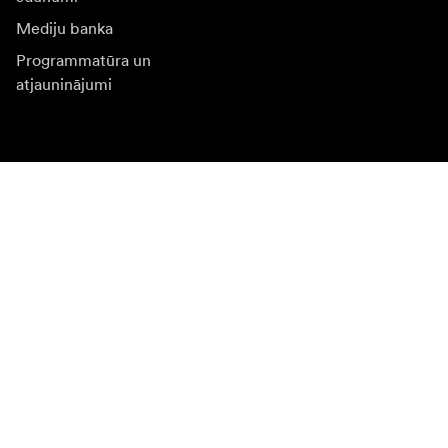
Mediju banka
Programmatūra un
atjauninājumi
Abonēt jaunumu saņēmšanu
Saņemiet jaunākās ziņas par produktiem, iedvesmu un
īpašiem piedāvājumiem.
Fiziska persona
Juridiska persona
Pierakstīties
Apmeklējiet citas valsts tīmekļa vietni