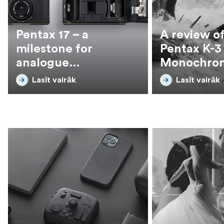
Pentax 17 – a
A review of
milestone for
Pentax K-3 
analogue
Monochro
photographers
Camera
Lasīt vairāk
Lasīt vairāk