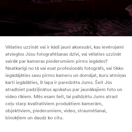
Vēlaties uzzināt vai ir kādi jauni aksesuāri, kas ievērojami
atvieglos Jūsu fotografēšanas dzīvi, vai vēlaties uzzināt
vairāk par kameras piederumiem pirms iegādes?
Neatkarīgi no tā vai esat profesionāls fotogrāfs, vai tikko
iegādājāties savu pirmo kameru un domājat, kuru atmiņas
karti iegādāties, šī lapa ir paredzēta Jums. Šeit Jūs
atradīsiet padziļinātus apskatus par jaunākajiem foto un
video rīkiem. Mēs esam šeit, lai palīdzētu Jums atrast
ceļu starp kvalitatīviem produktiem kamerām,
objektīviem, piederumiem, video, straumēšanai,
binokļiem un daudz ko citu.