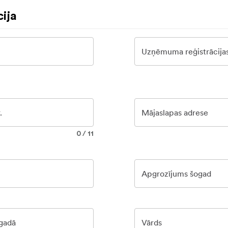
ija
Uzņēmuma reģistrācij
.
Mājaslapas adrese
0
/
11
Apgrozījums šogad
 gadā
Vārds