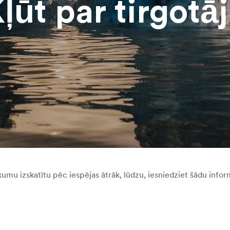
ļūt par tirgotā
kumu izskatītu pēc iespējas ātrāk, lūdzu, iesniedziet šādu infor