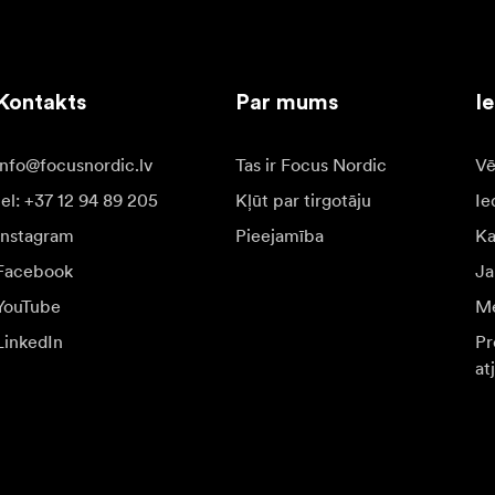
Kontakts
Par mums
I
info@focusnordic.lv
Tas ir Focus Nordic
Vē
tel: +37 12 94 89 205
Kļūt par tirgotāju
Ie
Instagram
Pieejamība
K
Facebook
Ja
YouTube
Me
LinkedIn
Pr
at