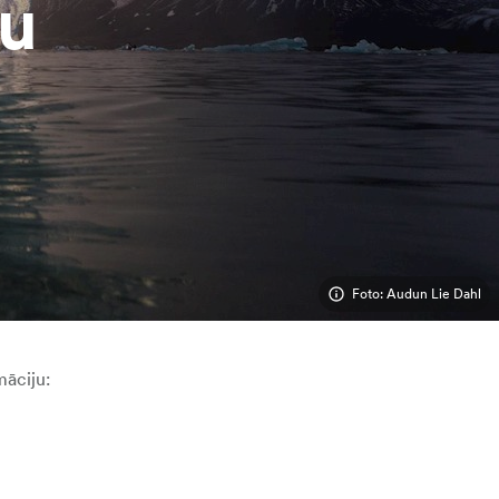
ju
Foto: Audun Lie Dahl
māciju: