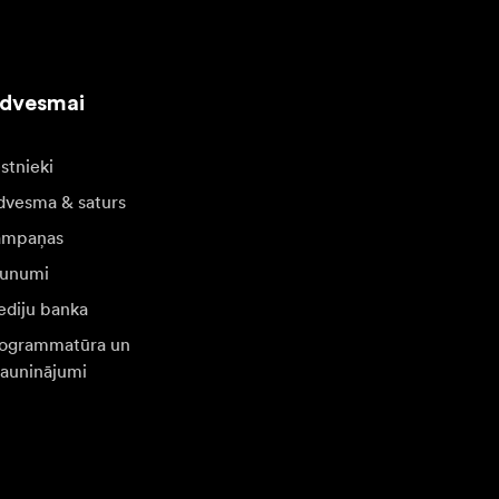
edvesmai
stnieki
dvesma & saturs
ampaņas
unumi
diju banka
ogrammatūra un
jauninājumi