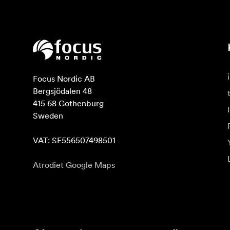
Focus Nordic AB

Bergsjödalen 48

415 68 Gothenburg

Sweden

VAT: SE556507498501
Atrodiet Google Maps