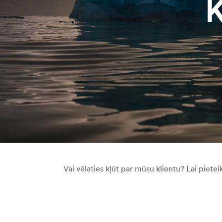
K
Vai vēlaties kļūt par mūsu klientu? Lai pietei