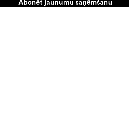
Abonēt jaunumu saņēmšanu
Saņemiet jaunākās ziņas par produktiem, iedvesmu u
Fiziska persona
Juridiska persona
©
2026
Focus Nordic Latvia