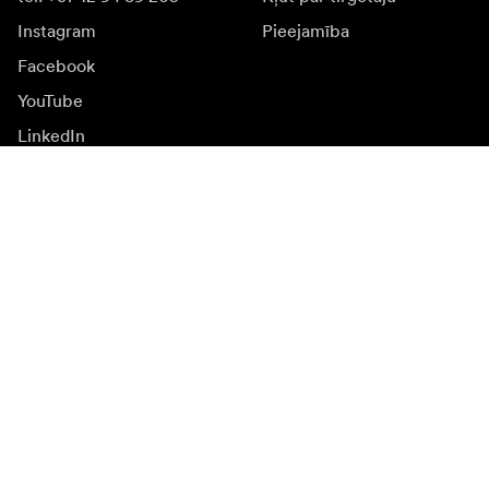
Instagram
Pieejamība
Facebook
YouTube
LinkedIn
Iedvesmai
Vēstnieki
Iedvesma & saturs
Kampaņas
Jaunumi
Mediju banka
Programmatūra un
atjauninājumi