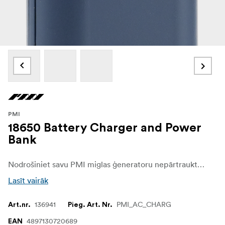
PMI
18650 Battery Charger and Power
Bank
Nodrošiniet savu PMI miglas ģeneratoru nepārtrauktu darbību un gatavību darbam ar šo praktisko 2-in-1 lādētāju un ārējo akumulatoru 18650 Li-ion baterijām. Tas ir izstrādāts, lai nodrošinātu maksimālu elastīgumu filmēšanas laukumā, un ir ideāls palīgs rezerves bateriju pārvadāšanai un uzlādēšanai, vienlaikus darbojoties kā pārnēsājams ārējais enerģijas avots.
Lasīt vairāk
136941
PMI_AC_CHARG
Art.nr.
Pieg. Art. Nr.
4897130720689
EAN