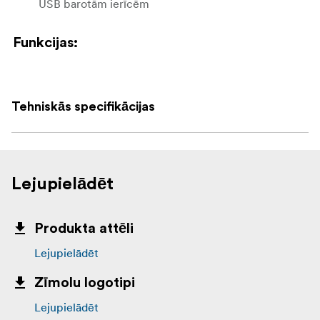
USB barotām ierīcēm
Funkcijas:
Uzlādē līdz pat 2× 18650 Li-ion baterijām (ar plakanu
augšdaļu)
Tehniskās specifikācijas
Atbalsta USB-A un USB-C
Ieeja un izeja caur USB
Kompakts un ceļošanai piemērots dizains
Lejupielādēt
Funkcionē gan kā bateriju lādētājs, gan kā
portatīvais power bank
Produkta attēli
Lejupielādēt
Zīmolu logotipi
Lejupielādēt