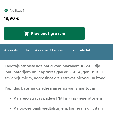
Noliktavā
18,90 €
Pievienot grozam
Apraksts
Tehniskās specifikācijas
Lejupielādēt
Lādētājs atbalsta līdz pat divām plakanām 18650 litija
jonu baterijām un ir aprīkots gan ar USB-A, gan USB-C
savienojumiem, nodrošinot ērtu strāvas pievadi un izvadi.
Papildus bateriju uzlādēšanai ierīci var izmantot arī:
Kā ārējo strāvas padevi PMI miglas ģeneratoriem
Kā power bank viedtālruņiem, kamerām un citām