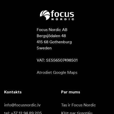
Focus Nordic AB

Bergsjödalen 48

415 68 Gothenburg

Sweden

VAT: SE556507498501
Atrodiet Google Maps
Kontakts
Par mums
info@focusnordic.lv
Tas ir Focus Nordic
tel: +37 12 94 89 205
Kļūt par tirgotāju