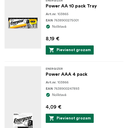
ENERGIZER
Power AA 10 pack Tray
103865
Art.nr.
7638900275001
EAN
Noliktavā
8,19 €
Pievienot grozam
ENERGIZER
Power AAA 4 pack
103866
Art.nr.
7638900247893
EAN
Noliktavā
4,09 €
Pievienot grozam