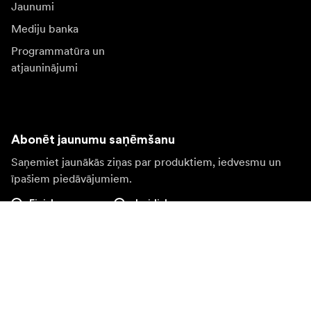
Jaunumi
Mediju banka
Programmatūra un
atjauninājumi
Abonēt jaunumu saņēmšanu
Saņemiet jaunākās ziņas par produktiem, iedvesmu un
īpašiem piedāvājumiem.
Fiziska persona
Juridiska persona
Pierakstīties
Apmeklējiet citas valsts tīmekļa vietni