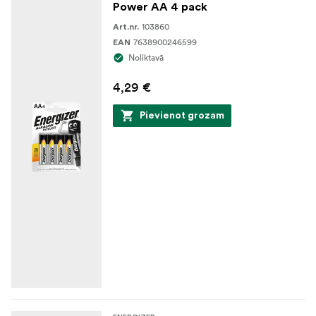
Power AA 4 pack
103860
Art.nr.
7638900246599
EAN
Noliktavā
4,29 €
Pievienot grozam