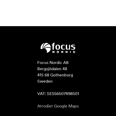
Focus Nordic AB

Bergsjödalen 48

415 68 Gothenburg

Sweden

VAT: SE556507498501
Atrodiet Google Maps