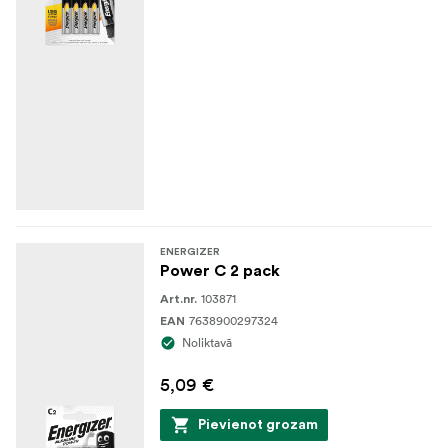
ENERGIZER
Power C 2 pack
103871
Art.nr.
7638900297324
EAN
Noliktavā
5,09 €
Pievienot grozam