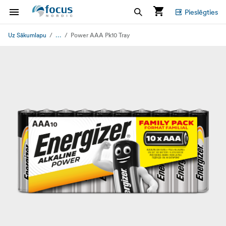
Pieslēgties
...
Uz Sākumlapu
Power AAA Pk10 Tray