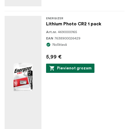
ENERGIZER
Lithium Photo CR2 1 pack
4690000165
Art.nr.
7638900026429
EAN
Noliktavā
5,99 €
Pievienot grozam