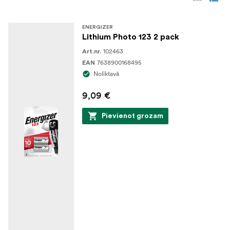
ENERGIZER
Lithium Photo 123 2 pack
102463
Art.nr.
7638900168495
EAN
Noliktavā
9,09 €
Pievienot grozam