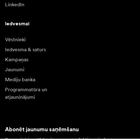
LinkedIn
Iedvesmai
Vēstnieki
Iedvesma & saturs
Kampaņas
Jaunumi
Mediju banka
Programmatūra un
atjauninājumi
Abonēt jaunumu saņēmšanu
Saņemiet jaunākās ziņas par produktiem, iedvesmu un