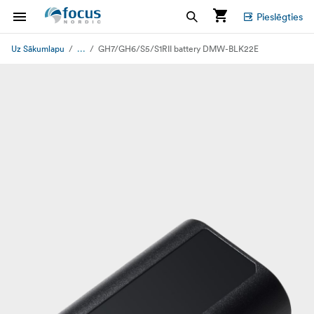
Pieslēgties
...
Uz Sākumlapu
GH7/GH6/S5/S1RII battery DMW-BLK22E