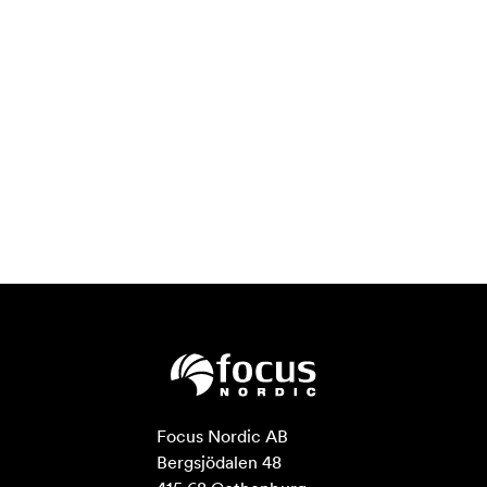
Focus Nordic AB

Bergsjödalen 48
