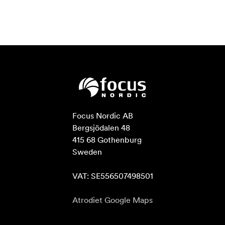
Focus Nordic AB

Bergsjödalen 48

415 68 Gothenburg

Sweden

VAT: SE556507498501
Atrodiet Google Maps