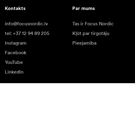
Kontakts
Par mums
info@focusnordic.lv
Tas ir Focus Nordic
tel: +37 12 94 89 205
Kļūt par tirgotāju
Instagram
Pieejamība
Facebook
YouTube
LinkedIn
Iedvesmai
Vēstnieki
Iedvesma & saturs
Kampaņas
Jaunumi