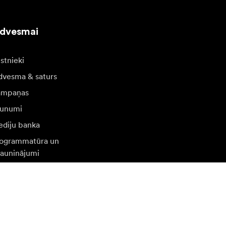
edvesmai
stnieki
dvesma & saturs
ampaņas
unumi
diju banka
ogrammatūra un
jauninājumi