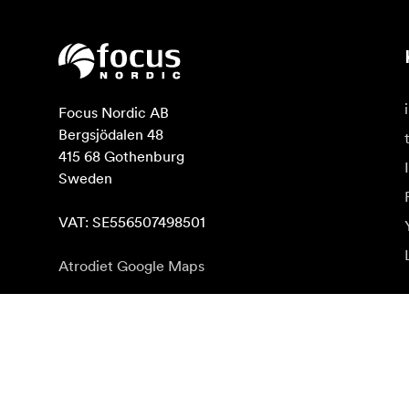
Focus Nordic AB

Bergsjödalen 48

415 68 Gothenburg

Sweden

VAT: SE556507498501
Atrodiet Google Maps
Abonēt jaunumu saņēmšanu