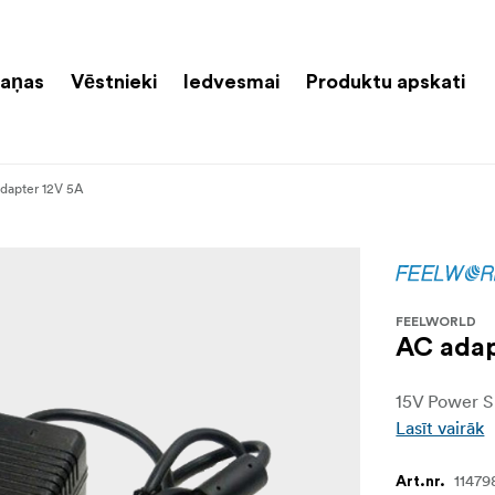
aņas
Vēstnieki
Iedvesmai
Produktu apskati
dapter 12V 5A
FEELWORLD
AC adap
15V Power S
Lasīt vairāk
11479
Art.nr.