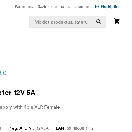
Par mums
Sazinies ar mums
Jaunumi
Pieslēgties
ter 12V 5A
upply with 4pin XLR Female
8
12V5A
6971863811772
Pieg. Art. Nr.
EAN