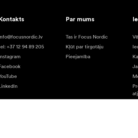
Kontakts
Par mums
I
info@focusnordic.lv
Tas ir Focus Nordic
Vē
tel: +37 12 94 89 205
Kļūt par tirgotāju
Ie
Instagram
Pieejamība
K
Facebook
Ja
YouTube
Me
LinkedIn
Pr
at