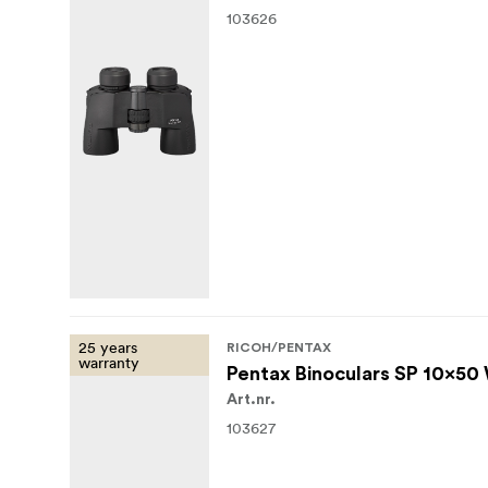
103626
25 years
RICOH/PENTAX
warranty
Pentax Binoculars SP 10x50
Art.nr.
103627