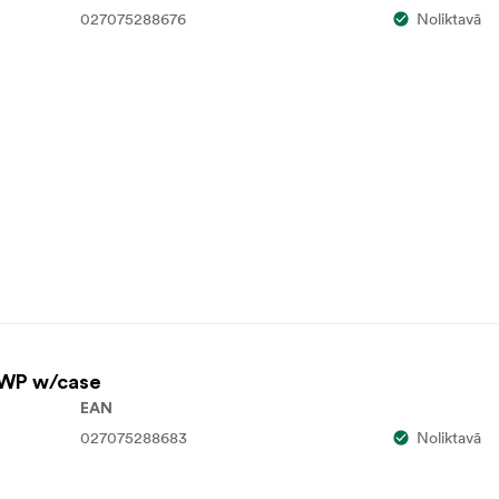
027075288676
Noliktavā
 WP w/case
EAN
027075288683
Noliktavā