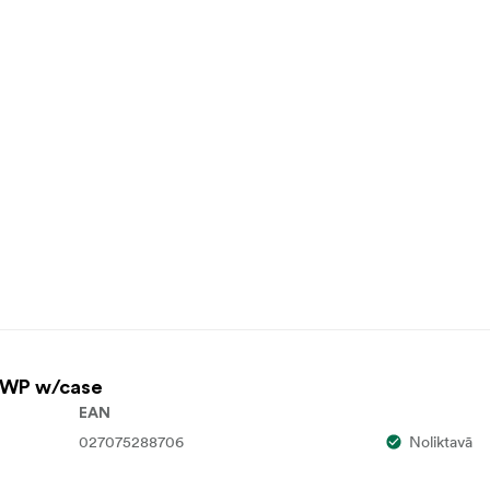
0 WP w/case
EAN
027075288706
Noliktavā