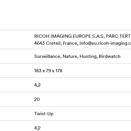
RICOH IMAGING EUROPE S.A.S, PARC TERTI
4643 Creteil, France,
info@eu.ricoh-imaging.
Surveillance, Nature, Hunting, Birdwatch
183 x 79 x 178
4,2
20
Twist-Up
4,2