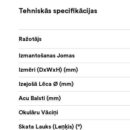
Unique hydrophobic coating
Tehniskās specifikācijas
Aspherical lens elements
Magnesium alloy construction
Ražotājs
Izmantošanas Jomas
Izmēri (DxWxH) (mm)
Izejošā Lēca Ø (mm)
Acu Balsti (mm)
Okulāru Vāciņi
Skata Lauks (Leņķis) (°)