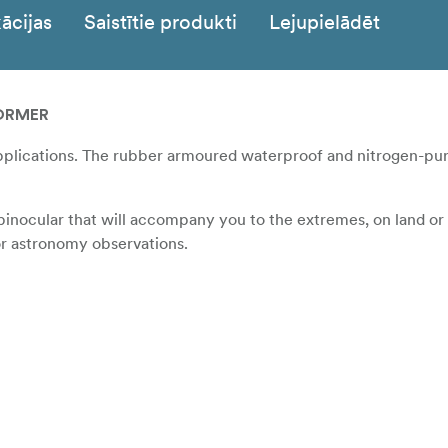
ācijas
Saistītie produkti
Lejupielādēt
ORMER
applications. The rubber armoured waterproof and nitrogen-p
binocular that will accompany you to the extremes, on land or
or astronomy observations.