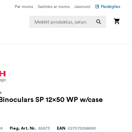
Par mums
Sazinies ar mums
Jaunumi
Pieslēgties
X
Binoculars SP 12x50 WP w/case
28
65873
027075288690
Pieg. Art. Nr.
EAN