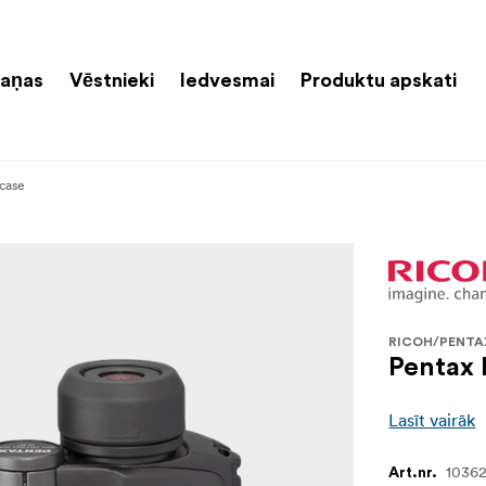
aņas
Vēstnieki
Iedvesmai
Produktu apskati
case
RICOH/PENTA
Pentax 
Lasīt vairāk
1036
Art.nr.