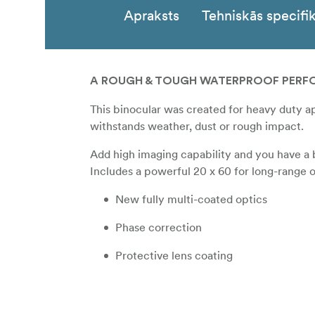
Apraksts
Tehniskās specifik
A ROUGH & TOUGH WATERPROOF PERF
This binocular was created for heavy duty 
withstands weather, dust or rough impact.
Add high imaging capability and you have a 
Includes a powerful 20 x 60 for long-range 
New fully multi-coated optics
Phase correction
Protective lens coating
Waterproof
Nitrogen purged