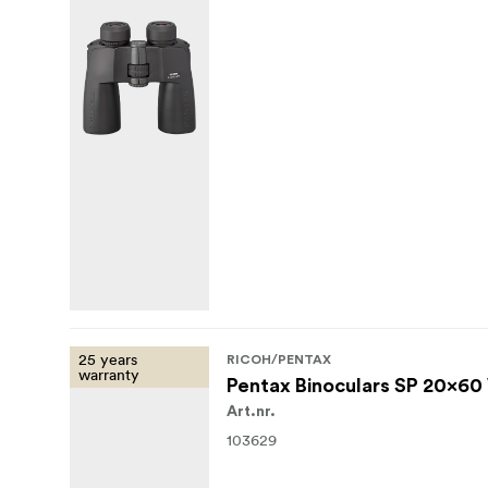
25 years
RICOH/PENTAX
warranty
Pentax Binoculars SP 20x6
Art.nr.
103629