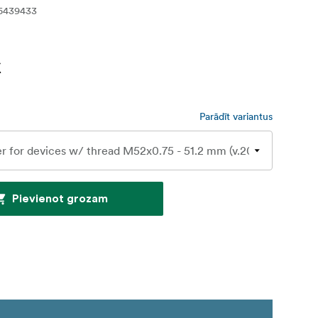
6439433
€
Parādīt variantus
Pievienot grozam