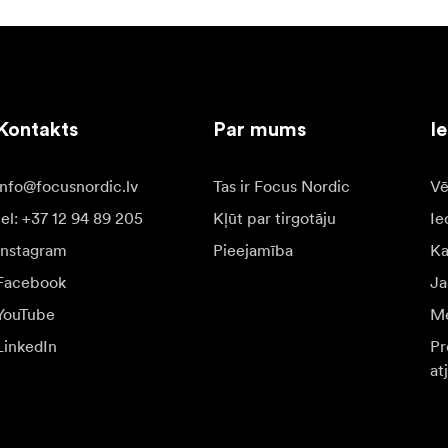
Kontakts
Par mums
I
info@focusnordic.lv
Tas ir Focus Nordic
Vē
tel: +37 12 94 89 205
Kļūt par tirgotāju
Ie
Instagram
Pieejamība
K
Facebook
Ja
YouTube
Me
LinkedIn
Pr
at