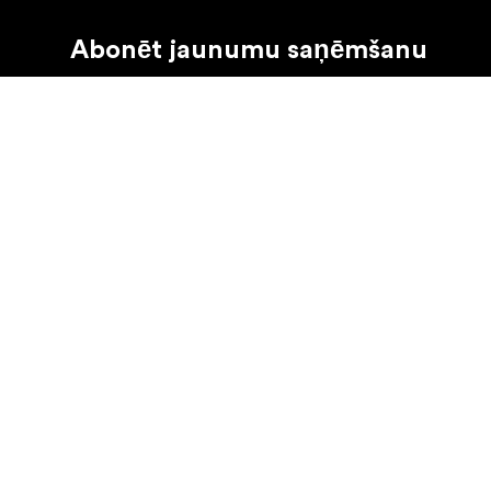
Abonēt jaunumu saņēmšanu
Saņemiet jaunākās ziņas par produktiem, iedvesmu u
Fiziska persona
Juridiska persona
©
2026
Focus Nordic Latvia