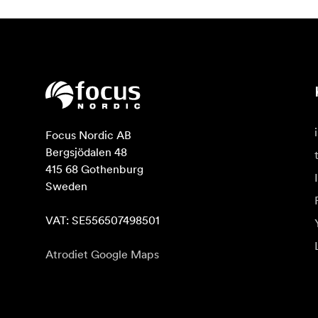
Focus Nordic AB

Bergsjödalen 48

415 68 Gothenburg

Sweden

VAT: SE556507498501
Atrodiet Google Maps