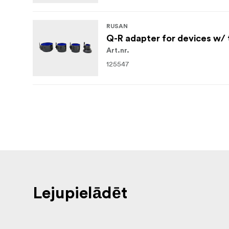
RUSAN
Q-R adapter for devices w/ 
Art.nr.
125547
Lejupielādēt