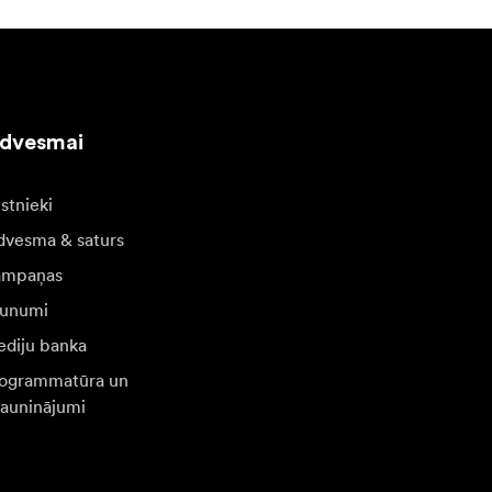
edvesmai
stnieki
dvesma & saturs
ampaņas
unumi
diju banka
ogrammatūra un
jauninājumi