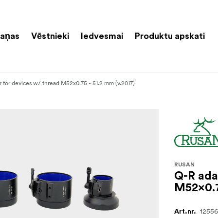
aņas
Vēstnieki
Iedvesmai
Produktu apskati
 for devices w/ thread M52x0.75 - 51.2 mm (v.2017)
RUSAN
Q-R ada
M52x0.7
1255
Art.nr.