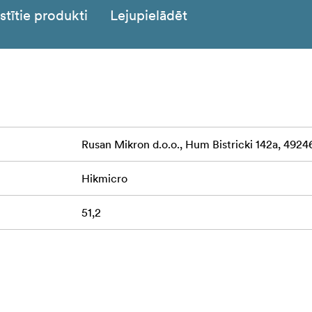
stītie produkti
Lejupielādēt
Rusan Mikron d.o.o., Hum Bistricki 142a, 49246
Hikmicro
51,2