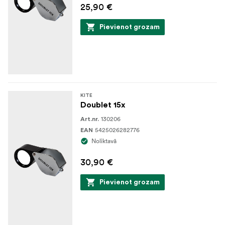
25,90 €
Pievienot grozam
KITE
Doublet 15x
130206
Art.nr.
5425026282776
EAN
Noliktavā
30,90 €
Pievienot grozam