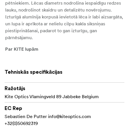
pētniekiem. Lēcas diametrs nodrošina iespaidīgu redzes
lauku, nodrošinot skaidru un detalizētu novērojumu.
Izturīgā alumīnija korpusā ievietotā lēca ir labi aizsargāta,
un lupa ir aprīkota ar nelielu cilpu kakla siksniņas
piestiprināšanai, padarot to gan izturīgu, gan
pārnēsājamu.
Par KITE lupām
Atklājiet daudzpusīgu lupu klāstu, no kurām katra piedāvā
izcilu optisko veiktspēju un ir pielāgota dažādām
Tehniskās specifikācijas
palielināšanas vajadzībām. Kolekcijā ir augstas kvalitātes
optikas modeļi ar ahromatiskām dubultām vai trīskāršām
lēcām, kas nodrošina nepārspējamu attēla skaidrību ar
Ražotājs
minimālām aberācijām nevainojamai skatīšanās
Kite Optics Vlamingveld 89 Jabbeke Belgium
pieredzei.
EC Rep
Atsevišķi modeļi ir
Apgaismojiet savus novērojumus
Sebastien De Putter
info@kiteoptics.com
aprīkoti ar iebūvētu LED apgaismojumu, kas ļauj pētīt
+32(0)50692319
sīkas detaļas pat vājā apgaismojumā. KITE OPTICS lupa