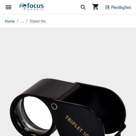
Pieslēgties
...
Home
Triplet 10x