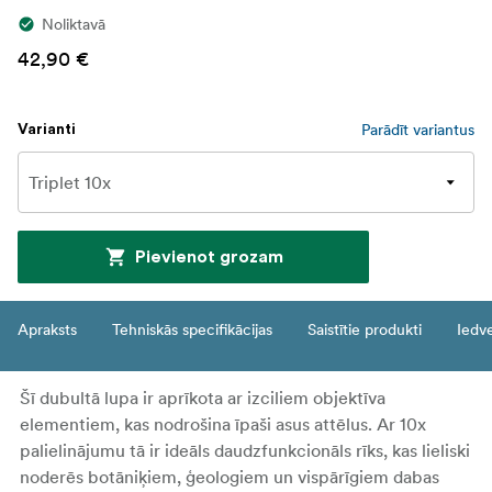
Noliktavā
42,90 €
Parādīt variantus
Varianti
Pievienot grozam
Apraksts
Tehniskās specifikācijas
Saistītie produkti
Iedv
Šī dubultā lupa ir aprīkota ar izciliem objektīva
elementiem, kas nodrošina īpaši asus attēlus. Ar 10x
palielinājumu tā ir ideāls daudzfunkcionāls rīks, kas lieliski
noderēs botāniķiem, ģeologiem un vispārīgiem dabas