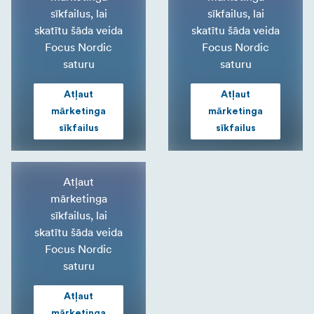
sīkfailus, lai
sīkfailus, lai
skatītu šāda veida
skatītu šāda veida
Focus Nordic
Focus Nordic
saturu
saturu
Atļaut
Atļaut
mārketinga
mārketinga
sīkfailus
sīkfailus
Atļaut
mārketinga
sīkfailus, lai
skatītu šāda veida
Focus Nordic
saturu
Atļaut
mārketinga