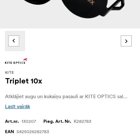
KITE
Triplet 10x
Atklājiet augu un kukaiņu pasauli ar KITE OPTICS salokāmo lupu. Lupa ir pilnībā izgatavota no izturīga alumīnija un aprīkota ar izcilu optiku, kas nodrošina nepārspējamu skatīšanās pieredzi.
Lasīt vairāk
130207
K282783
Art.nr.
Pieg. Art. Nr.
5425026282783
EAN