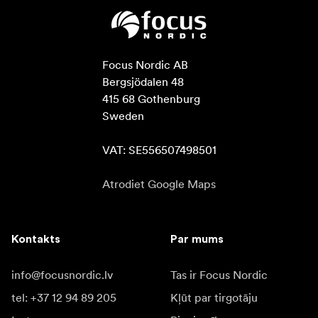
Focus Nordic AB

Bergsjödalen 48

415 68 Gothenburg

Sweden

VAT: SE556507498501
Atrodiet Google Maps
Kontakts
Par mums
info@focusnordic.lv
Tas ir Focus Nordic
tel: +37 12 94 89 205
Kļūt par tirgotāju