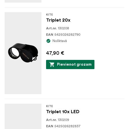
KITE
Triplet 20x
130208
Art.nr.
5425026282790
EAN
Noliktavā
47,90 €
Pievienot grozam
KITE
Triplet 10x LED
130209
Art.nr.
5425026282837
EAN