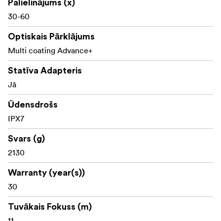
Palielinājums (x)
30-60
Optiskais Pārklājums
Multi coating Advance+
Statīva Adapteris
Jā
Ūdensdrošs
IPX7
Svars (g)
2130
Warranty (year(s))
30
Tuvākais Fokuss (m)
11