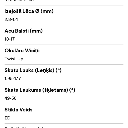
Rokasgrāmata
Izejošā Lēca Ø (mm)
2.8-1.4
Objektīva pārsegs
Acu Balsti (mm)
Okulāra pārsegs
18-17
Okulāru Vāciņi
Twist-Up
Skata Lauks (Leņķis) (°)
1.95-1.17
Skata Laukums (šķietams) (°)
49-58
Stikla Veids
ED