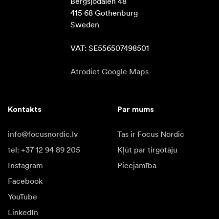
Bergsjödalen 48

415 68 Gothenburg

Sweden

VAT: SE556507498501
Atrodiet Google Maps
Kontakts
Par mums
info@focusnordic.lv
Tas ir Focus Nordic
tel: +37 12 94 89 205
Kļūt par tirgotāju
Instagram
Pieejamība
Facebook
YouTube
LinkedIn