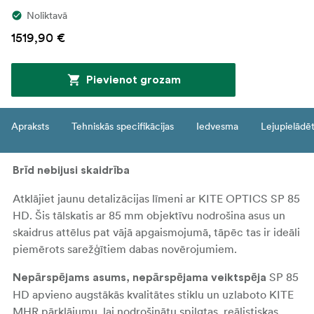
Noliktavā
1519,90 €
Pievienot grozam
Apraksts
Tehniskās specifikācijas
Iedvesma
Lejupielādē
Brīd nebijusi skaidrība
Atklājiet jaunu detalizācijas līmeni ar KITE OPTICS SP 85
HD. Šis tālskatis ar 85 mm objektīvu nodrošina asus un
skaidrus attēlus pat vājā apgaismojumā, tāpēc tas ir ideāli
piemērots sarežģītiem dabas novērojumiem.
SP 85
Nepārspējams asums, nepārspējama veiktspēja
HD apvieno augstākās kvalitātes stiklu un uzlaboto KITE
MHR pārklājumu, lai nodrošinātu spilgtas, reālistiskas