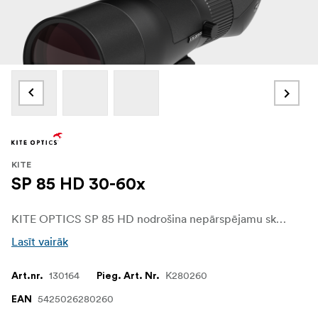
KITE
SP 85 HD 30-60x
KITE OPTICS SP 85 HD nodrošina nepārspējamu skaidrību ar 85 mm objektīvu, nodrošinot asus un spilgtus attēlus pat vājā apgaismojumā. Pateicoties modernajam KITE MHR pārklājumam un ED stiklam, tas nodrošina reālistiskas krāsas un novērš izkropļojumus, nodrošinot nevainojamu skatīšanās pieredzi. Ar platleņķa tālummaiņas okulāru, kas nodrošina 30x līdz 60x palielinājumu, un nevainojamu saderību ar Manfrotto statīviem, tas ir izcils rīks profesionāliem novērojumiem.
Lasīt vairāk
130164
K280260
Art.nr.
Pieg. Art. Nr.
5425026280260
EAN