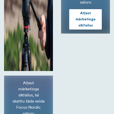
saturu
Atļaut
mārketinga
sīkfailus
Atļaut
mārketinga
sīkfailus, lai
skatītu šāda veida
Focus Nordic
saturu