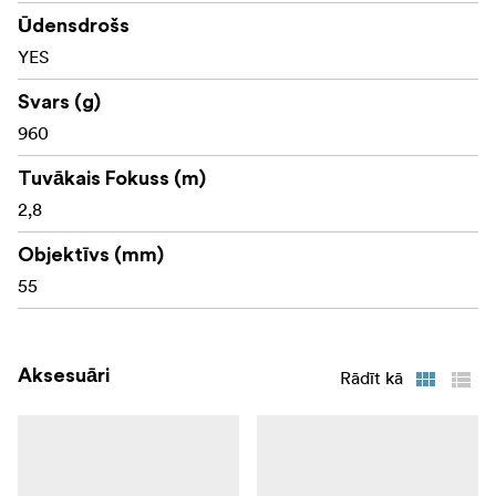
uzņemtu satriecošas tālās dabas fotogrāfijas.
Ūdensdrošs
Tālskata tālskatis ir pieejams divās versijās: TSN-55A
YES
(leņķveida) un TSN-55S (taisnā).
Svars (g)
960
Tuvākais Fokuss (m)
2,8
Objektīvs (mm)
55
Aksesuāri
Rādīt kā