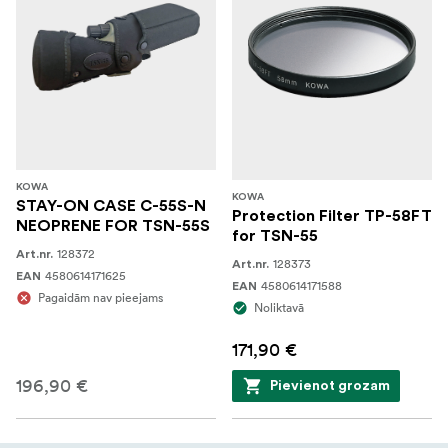
KOWA
KOWA
STAY-ON CASE C-55S-N
Protection Filter TP-58FT
NEOPRENE FOR TSN-55S
for TSN-55
128372
Art.nr.
128373
Art.nr.
4580614171625
EAN
4580614171588
EAN
Pagaidām nav pieejams
Noliktavā
171,90 €
196,90 €
Pievienot grozam