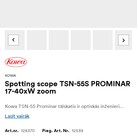
KOWA
Spotting scope TSN-55S PROMINAR
17-40xW zoom
Kowa TSN-55 Prominar tālskatis ir optiskās inženierijas brīnums, kas nevainojami apvieno pārnēsājamību un augstākās klases veiktspēju. Ietverot 55 mm tīra fluorīta kristāla objektīvu, tas nodrošina vēl nebijušu novērojumu skaidrību un krāsu precizitāti, nosakot jaunu standartu savā klasē.
Lasīt vairāk
128370
12539
Art.nr.
Pieg. Art. Nr.