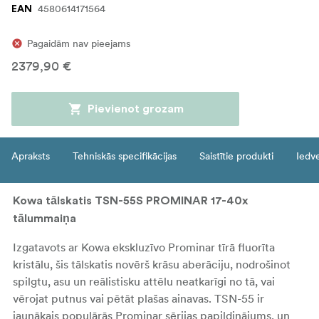
4580614171564
EAN
Pagaidām nav pieejams
2379,90 €
Pievienot grozam
Apraksts
Tehniskās specifikācijas
Saistītie produkti
Iedv
Kowa tālskatis TSN-55S PROMINAR 17-40x
tālummaiņa
Izgatavots ar Kowa ekskluzīvo Prominar tīrā fluorīta
kristālu, šis tālskatis novērš krāsu aberāciju, nodrošinot
spilgtu, asu un reālistisku attēlu neatkarīgi no tā, vai
vērojat putnus vai pētāt plašas ainavas. TSN-55 ir
jaunākais populārās Prominar sērijas papildinājums, un