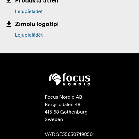
Produkta attēli
Lejupielādēt
Zīmolu logotipi
Lejupielādēt
Focus Nordic AB

Bergsjödalen 48

415 68 Gothenburg

Sweden

VAT: SE556507498501