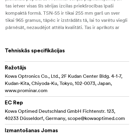
tas ietver visas šīs sērijas izcilas priekšrocības īpaši
kompaktā formā. TSN-55 ir tikai 255 mm garš un sver
tikai 965 gramus, tāpēc ir izstrādāts tā, lai to varētu viegli
pārnēsāt, nezaudējot attēla kvalitāti. Tas ir aprīkots ar
slaveno TE-11WZ II platleņķa tālummaiņas okulāra
tehnoloģiju, kas nodrošina iespaidīgu 17-40x palielinājuma
diapazonu, vienlaikus saglabājot kompaktumu. Šī okulāra
Tehniskās specifikācijas
tiešā integrācija korpusā ne tikai saglabā tālskata
kompaktumu, bet arī paplašina redzeslauku līdz pat 52%
Ražotājs
salīdzinājumā ar tā priekšgājēju TSN-550,
Kowa Optronics Co., Ltd., 2F Kudan Center Bldg. 4-1-7,
Īpaši kompakts
Kudan-Kita, Chiyoda-Ku, Tokyo, 102-0073, Japan,
www.prominar.com
Lieliska optika ar 55 mm tīra fluorīta kristāla
objektīvu
EC Rep
Kowa Optimed Deutschland GmbH Fichtenstr. 123,
Liels redzamības lauks
40233 Düsseldorf, Germany,
scope@kowaoptimed.com
58 mm filtra vītne
Izmantošanas Jomas