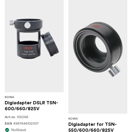
KOWA
Digiadapter DSLR TSN-
600/660/82SV
105266
Art.nr.
KOWA
4987646102007
EAN
Digiadapter for TSN-
Noliktavā
550/600/660/82SV