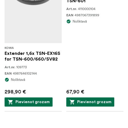
TSN-601
4110000104
Art.nr.
4987067391899
EAN
Noliktavā
KOWA
Extender 1,6x TSN-EX16S
for TSN-600/660/SV82
109773
Art.nr.
4987646102144
EAN
Noliktavā
298,90 €
67,90 €
Pievienot grozam
Pievienot grozam