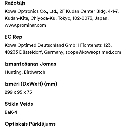
Ražotājs
Kowa Optronics Co., Ltd., 2F Kudan Center Bldg. 4-1-7,
Kudan-Kita, Chiyoda-Ku, Tokyo, 102-0073, Japan,
www.prominar.com
EC Rep
Kowa Optimed Deutschland GmbH Fichtenstr. 123,
40233 Düsseldorf, Germany,
scope@kowaoptimed.com
Izmantošanas Jomas
Hunting, Birdwatch
Izmēri (DxWxH) (mm)
299 x 95 x 75
Stikla Veids
BaK-4
Optiskais Pārklājums