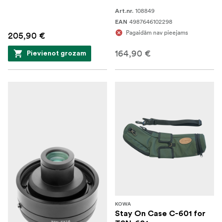
108849
Art.nr.
4987646102298
EAN
Pagaidām nav pieejams
205,90 €
164,90 €
Pievienot grozam
KOWA
Stay On Case C-601 for