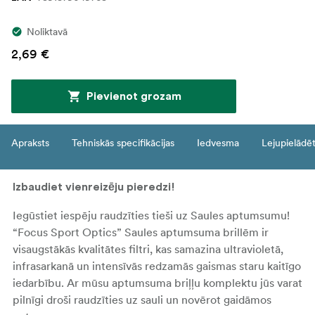
Noliktavā
2,69 €
Pievienot grozam
Apraksts
Tehniskās specifikācijas
Iedvesma
Lejupielādē
Izbaudiet vienreizēju pieredzi!
Iegūstiet iespēju raudzīties tieši uz Saules aptumsumu!
“Focus Sport Optics” Saules aptumsuma brillēm ir
visaugstākās kvalitātes filtri, kas samazina ultravioletā,
infrasarkanā un intensīvās redzamās gaismas staru kaitīgo
iedarbību. Ar mūsu aptumsuma briļļu komplektu jūs varat
pilnīgi droši raudzīties uz sauli un novērot gaidāmos