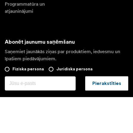
Programmatūra un
atjauninājumi
Abonēt jaunumu saņēmšanu
Saņemiet jaunākās ziņas par produktiem, iedvesmu un
īpašiem piedāvājumiem.
Fiziska persona
Juridiska persona
Pierakstīties
Apmeklējiet citas valsts tīmekļa vietni