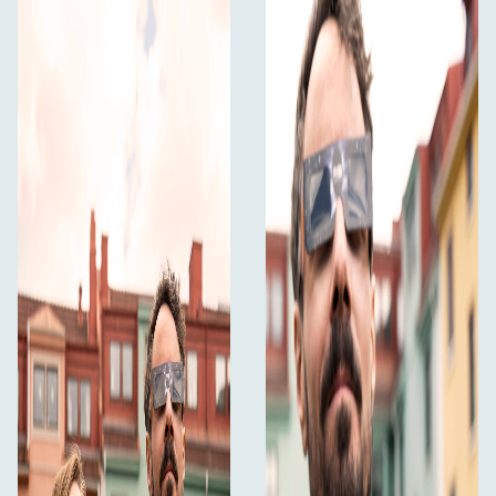
Viegli izmantot
Rāmis izgatavots no papīra un viegli pārstrādājams
Brilles filtrē 100% ultravioleto, infrasarkano un 99%
intensīvo redzamo gaismu.
EN ISO 12312-2:2015