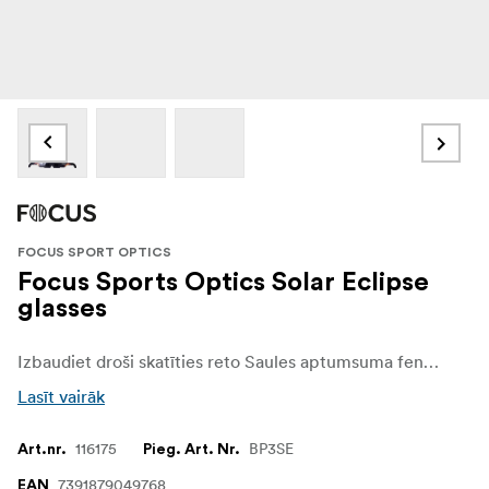
FOCUS SPORT OPTICS
Focus Sports Optics Solar Eclipse
glasses
Izbaudiet droši skatīties reto Saules aptumsuma fenomenu ar “Focus Sport Optics” Saules aptumsuma brillēm. Mūsu Saules aptumsuma brilles, kas ir izgatavotas ar augstas kvalitātes objektīviem, piedāvā vislabāko skatīšanās pieredzi ar 100% drošību!
Lasīt vairāk
116175
BP3SE
Art.nr.
Pieg. Art. Nr.
7391879049768
EAN