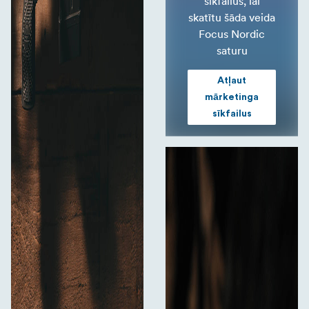
sīkfailus, lai
skatītu šāda veida
Focus Nordic
saturu
Atļaut
mārketinga
sīkfailus