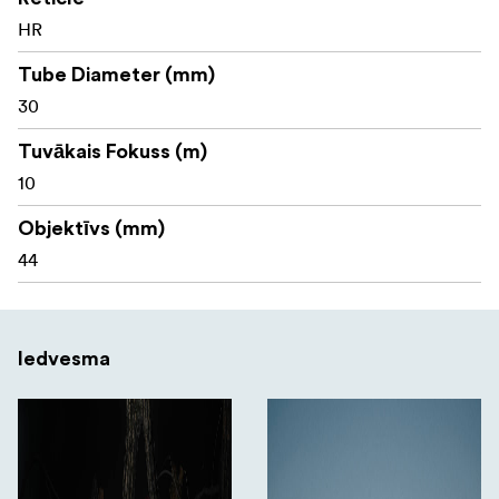
Telson ARC 2,5–15x44 ED MIL optiskais tēmēklis
HR
Saules aizsargs
Tube Diameter (mm)
Tornīša un sviras regulēšanas rīks
30
Sviras ieliktnis
Tuvākais Fokuss (m)
CR2032 baterija
10
Baterijas vāciņa
Objektīvs (mm)
44
Visiem Telson Optics produktiem ir mūža garantija, kas
atspoguļo zīmola pārliecību par to kvalitāti, izturību un
Iedvesma
ilgtermiņa darbību.