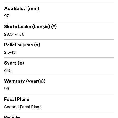
Maksimālā sānu regulēšana: 32 MIL
Acu Balsti (mm)
97
Sānu paralakses regulēšana no apm. 9 m līdz
bezgalībai
Skata Lauks (Leņķis) (°)
97 mm acu atstarpe
28.54-4.76
Redzes lauks: aptuveni 16,6–2,8 m 100 m attālumā
Palielinājums (x)
2.5-15
Aptuveni 338 mm garums
Svars (g)
Aptuveni 631 g svars
640
IP67 ūdensizturīgs un putekļizturīgs
Warranty (year(s))
CR2032 bateriju darbināms apgaismojums
99
Focal Plane
Komplektācijā:
Second Focal Plane
Reticle