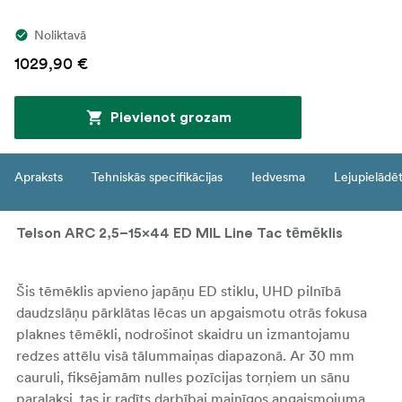
Noliktavā
1029,90 €
Pievienot grozam
Apraksts
Tehniskās specifikācijas
Iedvesma
Lejupielādē
Telson ARC 2,5–15x44 ED MIL Line Tac tēmēklis
Šis tēmēklis apvieno japāņu ED stiklu, UHD pilnībā
daudzslāņu pārklātas lēcas un apgaismotu otrās fokusa
plaknes tēmēkli, nodrošinot skaidru un izmantojamu
redzes attēlu visā tālummaiņas diapazonā. Ar 30 mm
cauruli, fiksējamām nulles pozīcijas torņiem un sānu
paralaksi, tas ir radīts darbībai mainīgos apgaismojuma,