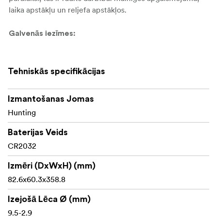
laika apstākļu un reljefa apstākļos.
Galvenās iezīmes:
2,5–15x palielinājuma diapazons
Tehniskās specifikācijas
44 mm ED objektīva lēca
Izmantošanas Jomas
30 mm viengabala 6061-T6 alumīnija caurule
Hunting
Apgaismots otrās fokusa plaknes tēmēklis
Baterijas Veids
1/10 MIL regulēšanas skala
CR2032
Fiksējoša 2-pagriezienu torņa sistēma ar nulles
Izmēri (DxWxH) (mm)
fiksatoru
82.6x60.3x358.8
8 MIL pārvietojums uz vienu torņa pagriezienu
Izejošā Lēca Ø (mm)
Maksimālā augstuma regulēšana: 32 MIL
9.5-2.9