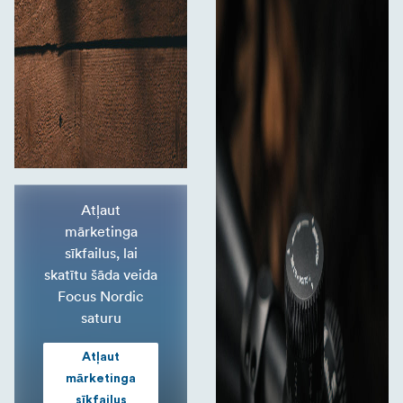
Atļaut
mārketinga
sīkfailus, lai
skatītu šāda veida
Focus Nordic
saturu
Atļaut
mārketinga
sīkfailus