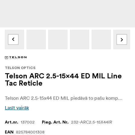
TELSON OPTICS
Telson ARC 2.5-15x44 ED MIL Line
Tac Reticle
Telson ARC 2.5-15x44 ED MIL piedāvā to pašu kompakto un izturīgo ARC platformu ar MIL sistēmas regulējumiem šāvējiem, kuri dod priekšroku metriskajiem mērķa novirzes un korekciju rādītājiem. Tas ir paredzēts medībām, šaušanai šautuvē un taktiskajai šaušanai, kur svarīga ir ātra rīcība un uzticama atkārtojamība.
Lasīt vairāk
137002
232-ARC2.5-15X44IR
Art.nr.
Pieg. Art. Nr.
825784001308
EAN